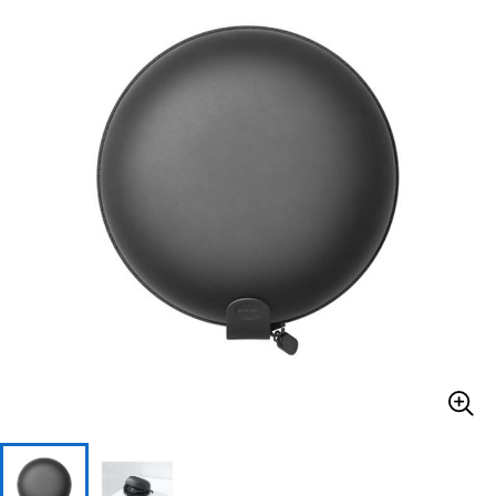
ベース
ウクレレ
ドラム
パーカッション
キーボード
電子ピアノ
管楽器
その他楽器
アンプ
エフェクター
DJ機器
DTM