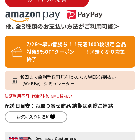
7/28～早い者勝ち！！先着1000枚限定 全品
対象5％OFFクーポン！！！※無くなり次第
終了
48回まで金利手数料無料!かんたんWEB分割払い
（WeBBy）シミュレーター
決済利用不可: 代金引換, GMO後払い
配送日目安：お取り寄せ商品 納期は別途ご連絡
お気に入りに追加
For Overseas Customers