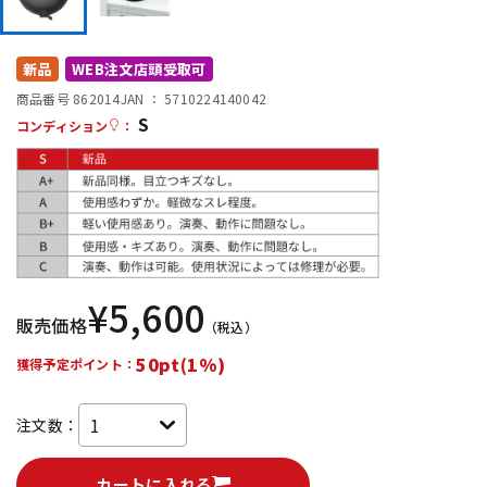
DTM オンライン納品
レコーディング機器
新品
WEB注文店頭受取可
配信/ライブ機器
楽器アクセサリ
商品番号 862014
JAN ：
5710224140042
S
コンディション
：
中古
ヴィンテージ
¥
5,600
販売価格
（税込）
50pt(1%)
獲得予定ポイント：
注文数：
カートに入れる