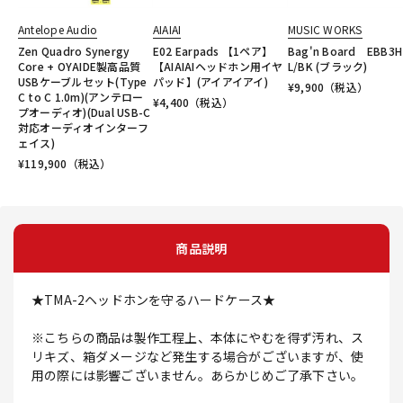
Antelope Audio
AIAIAI
MUSIC WORKS
Zen Quadro Synergy
E02 Earpads 【1ペア】
Bag'n Board EBB3H
Core + OYAIDE製高品質
【AIAIAIヘッドホン用イヤ
L/BK (ブラック)
USBケーブルセット(Type
パッド】(アイアイアイ)
¥
9,900
（税込）
C to C 1.0m)(アンテロー
¥
4,400
（税込）
プオーディオ)(Dual USB-C
対応オーディオインターフ
ェイス)
¥
119,900
（税込）
商品説明
★TMA-2ヘッドホンを守るハードケース★
※こちらの商品は製作工程上、本体にやむを得ず汚れ、ス
リキズ、箱ダメージなど発生する場合がございますが、使
用の際には影響ございません。あらかじめご了承下さい。