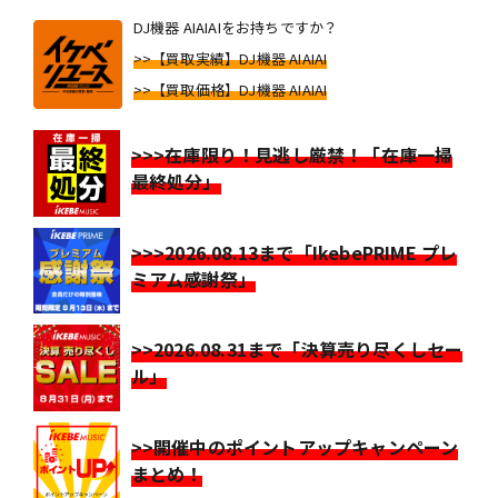
DJ機器 AIAIAIをお持ちですか？
>>【買取実績】DJ機器 AIAIAI
>>【買取価格】DJ機器 AIAIAI
>>>在庫限り！見逃し厳禁！「在庫一掃
最終処分」
>>>2026.08.13まで「IkebePRIME プレ
ミアム感謝祭」
>>2026.08.31まで「決算売り尽くしセー
ル」
>>開催中のポイントアップキャンペーン
まとめ！