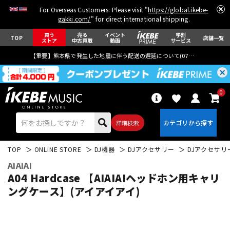
For Overseas Customers: Please visit "
https://global.ikebe-
gakki.com/
" for direct international shipping.
買う
売る
イベント
学割
TOP
店舗一覧
ストア
中古買取
動画
サービス
【重要】熊本県で発生した地震に伴う配送の遅延について(
07月29日
更新)
0
詳細検索
TOP
ONLINE STORE
DJ機器
DJアクセサリー
DJアクセサリ
AIAIAI
A04 Hardcase 【AIAIAIヘッドホン用キャリ
ングケース】(アイアイアイ)
エレキギター
アコギ/エレアコ