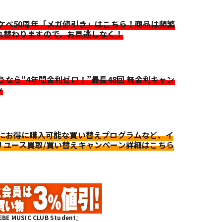
イケベ50周年「メガ値引き」はこちら！商品は頻繁
れ替わりますので、お見逃しなく！
迷うなら“4年間金利ゼロ！”最長48回 無金利キャン
ン
更にお得に購入可能な買い替えプログラムなど、イ
リユース買取/買い替えキャンペーン詳細はこちら
MUSIC CLUB Student』