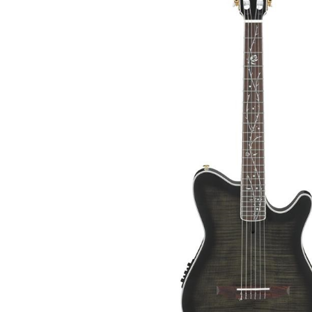
DJ機器
DTM
中古
ヴィンテー