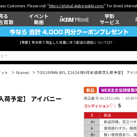
eas Customers: Please visit "
https://global.ikebe-gakki.com/
" for direct intern
売る
イベント
学割
古買取
動画
サービス
【重要】熊本県で発生した地震に伴う配送の遅延について(
07月29日
更新)
ガット
Ibanez
TOD20FMN-BFL【2026年9月末頃順次入荷予定】 アイ
ベース
ウクレレ
新品
WEB注文店頭受取
順次入荷予定】 アイバニー
商品番号 862053
JAN ：
45497
S
コンディション
：
管楽器
その他楽器