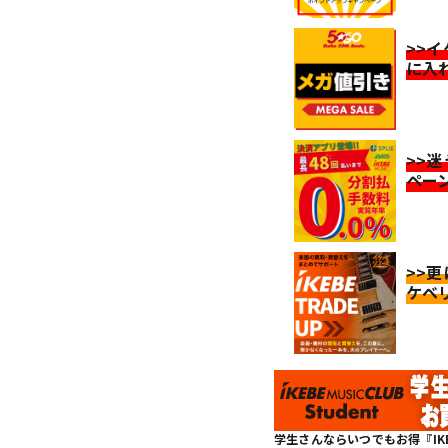
>>
に入
>>
ペー
>>
ケベ
学生さんならいつでもお得『IKEBE 