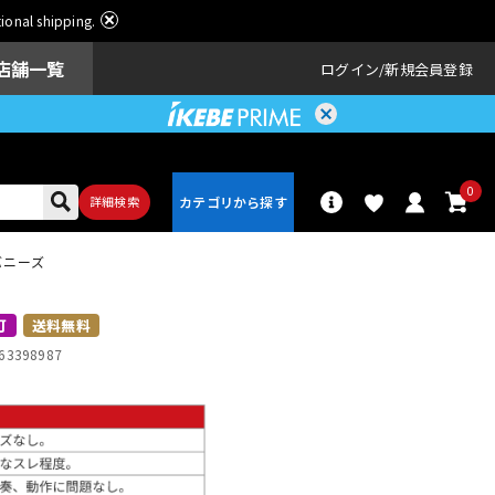
ational shipping.
店舗一覧
ログイン
新規会員登録
0
詳細検索
バニーズ
パーカッショ
ドラム
ン
可
送料無料
63398987
アンプ
エフェクター