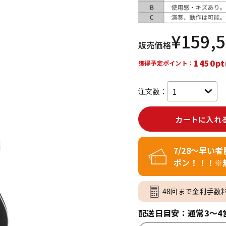
DTM オンラ
レコーディン
イン納品
グ機器
¥
159,
販売価格
ジ
1450pt
獲得予定ポイント：
注文数：
カートに入れ
7/28～早い
ポン！！！※
48回まで金利手数
配送日目安：通常3～4