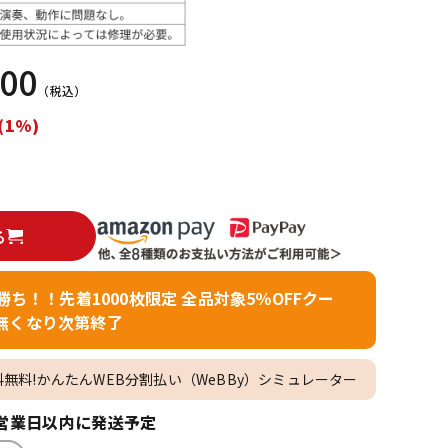
配信/ライブ
楽器アクセサ
機器
リ
500
（税込）
(1%)
る
者勝ち！！先着1000枚限定 全品対象5％OFFクー
無くなり次第終了
料無料!かんたんWEB分割払い（WeBBy）シミュレーター
営業日以内に発送予定