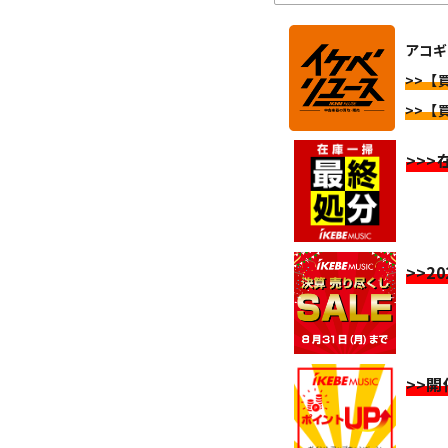
アコギ
>>【
>>【
>>
>>2
>>