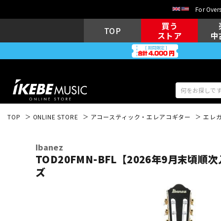
For Overs
買う
TOP
ストア
中
TOP
ONLINE STORE
アコースティック・エレアコギター
エレ
アコギ/エレ
エレキギター
アコ
Ibanez
TOD20FMN-BFL【2026年9月末頃
ズ
キーボード
電子ピアノ