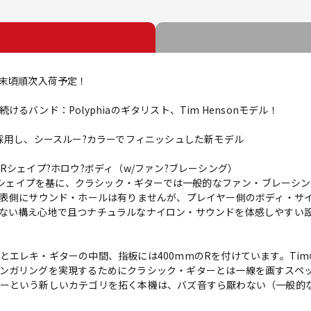
9月末頃順次入荷予定！
バンド：Polyphiaのギタリスト、Tim Hensonモデル！
を採用し、シースルー?カラーでフィニッシュした新モデル
Rシェイプ?ホロウ?ボディ（w/ファン?ブレーシング）
ルFRシェイプを基に、クラシック・ギターでは一般的なファン・ブレーシ
ィ表側にサウンド・ホールは有りませんが、プレイヤー側のボディ・サ
ない構え心地で且つナチュラルなナイロン・サウンドを体感しやすい
とエレキ・ギターの中間、指板には400mmのRを付けています。Ti
ンガリングを実現するためにクラシック・ギターとは一線を画すスペ
ーという新しいカテゴリを拓く本機は、バズ音すら厭わない（一般的