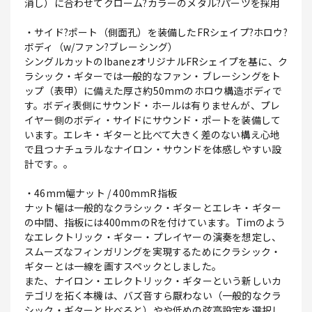
消し）に合わせてクローム?カラーのメタル?パーツを採用
・サイド?ポート（側面孔）を装備したFRシェイプ?ホロウ?
ボディ（w/ファン?ブレーシング）
シングルカットのIbanezオリジナルFRシェイプを基に、ク
ラシック・ギターでは一般的なファン・ブレーシングをト
ップ（表甲）に備えた厚さ約50mmのホロウ構造ボディで
す。ボディ表側にサウンド・ホールは有りませんが、プレ
イヤー側のボディ・サイドにサウンド・ポートを装備して
います。エレキ・ギターと比べて大きく差のない構え心地
で且つナチュラルなナイロン・サウンドを体感しやすい設
計です。。
・46mm幅ナット / 400mmR指板
ナット幅は一般的なクラシック・ギターとエレキ・ギター
の中間、指板には400mmのRを付けています。Timのよう
なエレクトリック・ギター・プレイヤーの演奏を想定し、
スムーズなフィンガリングを実現するためにクラシック・
ギターとは一線を画すスペックとしました。
また、ナイロン・エレクトリック・ギターという新しいカ
テゴリを拓く本機は、バズ音すら厭わない（一般的なクラ
シック・ギターと比べると）やや低めの弦高設定を選択し