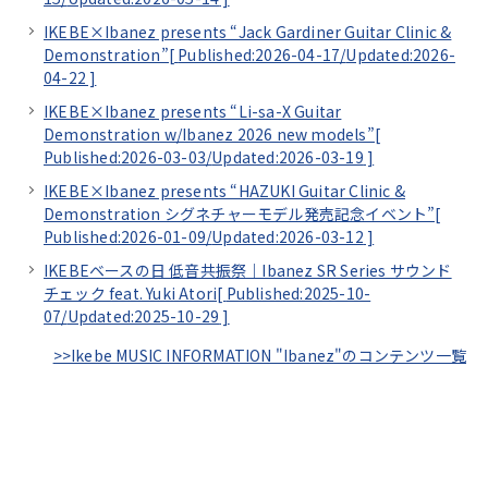
IKEBE×Ibanez presents “Jack Gardiner Guitar Clinic &
Demonstration”[
Published:2026-04-17/
Updated:2026-
04-22
]
IKEBE×Ibanez presents “Li-sa-X Guitar
Demonstration w/Ibanez 2026 new models”[
Published:2026-03-03/
Updated:2026-03-19
]
IKEBE×Ibanez presents “HAZUKI Guitar Clinic &
Demonstration シグネチャーモデル発売記念イベント”[
Published:2026-01-09/
Updated:2026-03-12
]
IKEBEベースの日 低音共振祭｜Ibanez SR Series サウンド
チェック feat. Yuki Atori[
Published:2025-10-
07/
Updated:2025-10-29
]
>>Ikebe MUSIC INFORMATION "Ibanez"のコンテンツ一覧