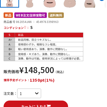
DTM オンライン納品
レコーディング機器
新品
WEB注文店頭受取可
送料無料
配信/ライブ機器
楽器アクセサリ
商品番号 862054
JAN ：
4549763398963
S
コンディション
：
中古
ヴィンテージ
¥
148,500
販売価格
（税込）
1350pt(1%)
獲得予定ポイント：
注文数：
カートに入れる