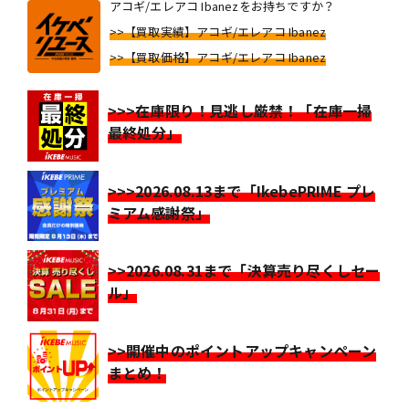
アコギ/エレアコ Ibanezをお持ちですか？
>>【買取実績】アコギ/エレアコ Ibanez
>>【買取価格】アコギ/エレアコ Ibanez
>>>在庫限り！見逃し厳禁！「在庫一掃
最終処分」
>>>2026.08.13まで「IkebePRIME プレ
ミアム感謝祭」
>>2026.08.31まで「決算売り尽くしセー
ル」
>>開催中のポイントアップキャンペーン
まとめ！