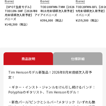
Ibanez
Ibanez
Ibanez
【SPOT生産モデル】
TOD100FMN-TMM【2026
TOD20FMN-BFL【20
TOD10N-SMF【2026年8
年10月末頃順次入荷予定】
9月末頃順次入荷予定】
月末頃順次入荷予定】 アイ
アイバニーズ
イバニーズ
バニーズ
¥
396,000
（税込）
¥
159,500
（税込）
¥
148,500
（税込）
商品説明
仕様詳細
Tim Hensonモデル新製品！2026年8月末頃順次入荷予
定！
・ギター・インスト・ジャンルをけん引し続けるバンド：
Polyphiaのギタリスト、Tim Hensonモデル！
・新色パール?ピンクとシルバー?メタリック（いずれも艶