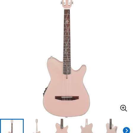
ベース
ウクレレ
ドラム
パーカッション
キーボード
電子ピアノ
管楽器
その他楽器
アンプ
エフェクター
DJ機器
DTM