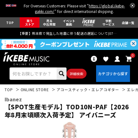
For Overseas Customers: Please visit "
https://global.ikebe-
gakki.com/
" for direct international shipping.
買う
売る
イベント
学割
TOP
店舗一覧
ストア
中古買取
動画
サービス
【重要】熊本県で発生した地震に伴う配送の遅延について(
07月29日
更新)
0
詳細検索
TOP
ONLINE STORE
アコースティック・エレアコギター
エレ
Ibanez
【SPOT生産モデル】TOD10N-PAF【2026
年8月末頃順次入荷予定】 アイバニーズ
エレキギター
アコギ/エレアコ