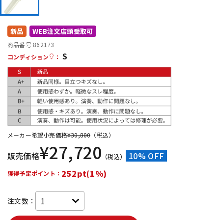
DTM オンライン納品
レコーディング機器
新品
WEB注文店頭受取可
配信/ライブ機器
楽器アクセサリ
商品番号 862173
S
コンディション
：
中古
ヴィンテージ
メーカー希望小売価格
¥
30,800
（税込）
¥
27,720
販売価格
10% OFF
（税込）
252pt(1%)
獲得予定ポイント：
注文数：