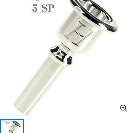
ベース
ウクレレ
ドラム
パーカッション
キーボード
電子ピアノ
管楽器
その他楽器
アンプ
エフェクター
DJ機器
DTM