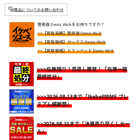
商品についてのお問い合わせ
管楽器 Denis Wickをお持ちですか？
>>【買取実績】管楽器 Denis Wick
>>【買取価格】サックス Denis Wick
>>【買取価格】トランペット Denis Wick
>>>在庫限り！見逃し厳禁！「在庫一掃
最終処分」
>>>2026.08.13まで「IkebePRIME プレ
ミアム感謝祭」
>>2026.08.31まで「決算売り尽くしセー
ル」