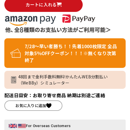
カートに入れる
7/28～早い者勝ち！！先着1000枚限定 全品
対象5％OFFクーポン！！！※無くなり次第
終了
48回まで金利手数料無料!かんたんWEB分割払い
（WeBBy）シミュレーター
配送日目安：お取り寄せ商品 納期は別途ご連絡
お気に入りに追加
For Overseas Customers