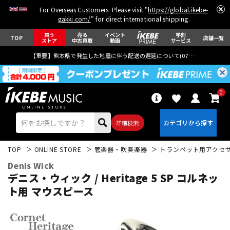
For Overseas Customers: Please visit "
https://global.ikebe-
gakki.com/
" for direct international shipping.
買う
売る
イベント
学割
TOP
店舗一覧
ストア
中古買取
動画
サービス
【重要】熊本県で発生した地震に伴う配送の遅延について(
07月29日
更新)
0
詳細検索
TOP
ONLINE STORE
管楽器・吹奏楽器
トランペット用アクセ
Denis Wick
デニス・ウィック / Heritage 5 SP コルネッ
ト用 マウスピース
エレキギター
アコギ/エレアコ