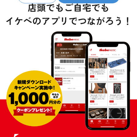
ベース
ウクレレ
ドラム
パーカッション
キーボード
電子ピアノ
管楽器
その他楽器
アンプ
エフェクター
DJ機器
DTM