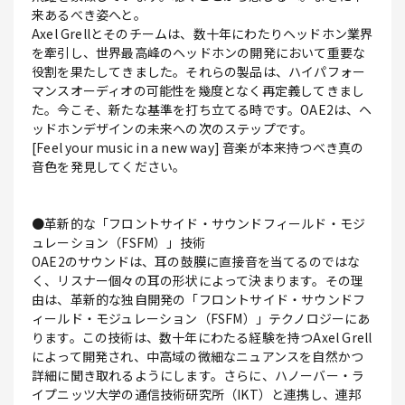
来あるべき姿へと。
Axel Grellとそのチームは、数十年にわたりヘッドホン業界
を牽引し、世界最高峰のヘッドホンの開発において重要な
役割を果たしてきました。それらの製品は、ハイパフォー
マンスオーディオの可能性を幾度となく再定義してきまし
た。今こそ、新たな基準を打ち立てる時です。OAE2は、ヘ
ッドホンデザインの未来への次のステップです。
[Feel your music in a new way] 音楽が本来持つべき真の
音色を発見してください。
●革新的な「フロントサイド・サウンドフィールド・モジ
ュレーション（FSFM）」技術
OAE2のサウンドは、耳の鼓膜に直接音を当てるのではな
く、リスナー個々の耳の形状によって決まります。その理
由は、革新的な独自開発の「フロントサイド・サウンドフ
ィールド・モジュレーション（FSFM）」テクノロジーにあ
ります。この技術は、数十年にわたる経験を持つAxel Grell
によって開発され、中高域の微細なニュアンスを自然かつ
詳細に聞き取れるようにします。さらに、ハノーバー・ラ
イプニッツ大学の通信技術研究所（IKT）と連携し、連邦