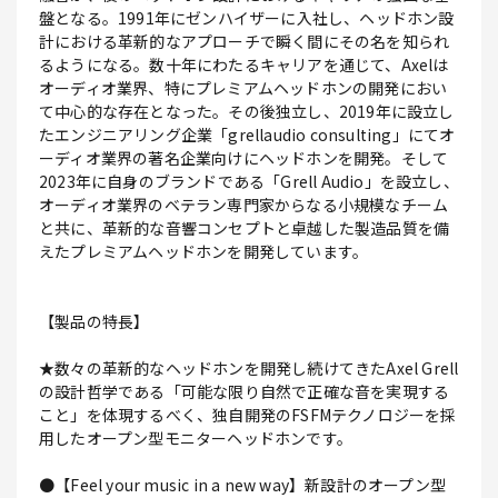
盤となる。1991年にゼンハイザーに入社し、ヘッドホン設
計における革新的なアプローチで瞬く間にその名を知られ
るようになる。数十年にわたるキャリアを通じて、Axelは
オーディオ業界、特にプレミアムヘッドホンの開発におい
て中心的な存在となった。その後独立し、2019年に設立し
たエンジニアリング企業「grellaudio consulting」にてオ
ーディオ業界の著名企業向けにヘッドホンを開発。そして
2023年に自身のブランドである「Grell Audio」を設立し、
オーディオ業界のベテラン専門家からなる小規模なチーム
と共に、革新的な音響コンセプトと卓越した製造品質を備
えたプレミアムヘッドホンを開発しています。
【製品の特長】
★数々の革新的なヘッドホンを開発し続けてきたAxel Grell
の設計哲学である「可能な限り自然で正確な音を実現する
こと」を体現するべく、独自開発のFSFMテクノロジーを採
用したオープン型モニターヘッドホンです。
●【Feel your music in a new way】新設計のオープン型