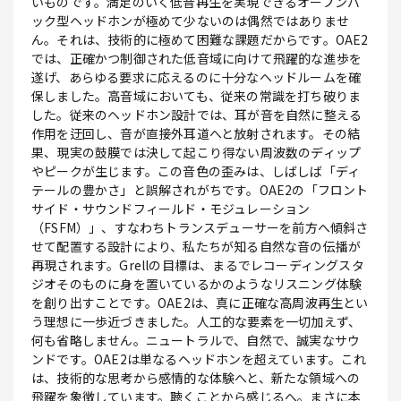
いものです。満足のいく低音再生を実現できるオープンバ
ック型ヘッドホンが極めて少ないのは偶然ではありませ
ん。それは、技術的に極めて困難な課題だからです。OAE2
では、正確かつ制御された低音域に向けて飛躍的な進歩を
遂げ、あらゆる要求に応えるのに十分なヘッドルームを確
保しました。高音域においても、従来の常識を打ち破りま
した。従来のヘッドホン設計では、耳が音を自然に整える
作用を迂回し、音が直接外耳道へと放射されます。その結
果、現実の鼓膜では決して起こり得ない周波数のディップ
やピークが生じます。この音色の歪みは、しばしば「ディ
テールの豊かさ」と誤解されがちです。OAE2の「フロント
サイド・サウンドフィールド・モジュレーション
（FSFM）」、すなわちトランスデューサーを前方へ傾斜さ
せて配置する設計により、私たちが知る自然な音の伝播が
再現されます。Grellの目標は、まるでレコーディングスタ
ジオそのものに身を置いているかのようなリスニング体験
を創り出すことです。OAE2は、真に正確な高周波再生とい
う理想に一歩近づきました。人工的な要素を一切加えず、
何も省略しません。ニュートラルで、自然で、誠実なサウ
ンドです。OAE2は単なるヘッドホンを超えています。これ
は、技術的な思考から感情的な体験へと、新たな領域への
飛躍を象徴しています。聴くことから感じるへ。まさに本