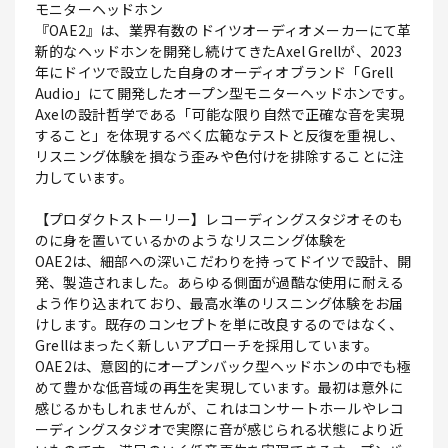
モニターヘッドホン
『OAE2』は、業界有数のドイツオーディオメーカーにて革
新的なヘッドホンを開発し続けてきたAxel Grellが、2023
年にドイツで設立した自身のオーディオブランド「Grell
Audio」にて開発したオープン型モニターヘッドホンです。
Axelの設計哲学である「可能な限り自然で正確な音を実現
すること」を体現するべく広範なテストと反復を重視し、
リスニング体験を損なう歪みや色付けを排除することに注
力しています。
【プロダクトストーリー】レコーディングスタジオそのも
のに身を置いているかのようなリスニング体験を
OAE2は、細部への深いこだわりを持ってドイツで設計、開
発、製造されました。あらゆる側面が過酷な使用に耐える
よう作り込まれており、最高水準のリスニング体験をお届
けします。既存のコンセプトを単に改良するのではなく、
Grellはまったく新しいアプローチを採用しています。
OAE2は、意図的にオープンバック型ヘッドホンの中でも極
めて豊かな低音域の再生を実現しています。最初は意外に
感じるかもしれませんが、これはコンサートホールやレコ
ーディングスタジオで実際に音が感じられる状態により近