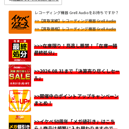
レコーディング機器 Grell Audioをお持ちですか？
>>【買取実績】レコーディング機器 Grell Audio
>>【買取価格】レコーディング機器 Grell Audio
>>>在庫限り！見逃し厳禁！「在庫一掃
最終処分」
>>2026.08.31まで「決算売り尽くしセー
ル」
>>開催中のポイントアップキャンペーン
まとめ！
>>イケベ50周年「メガ値引き」はこち
ら！商品は頻繁に入れ替わりますので、