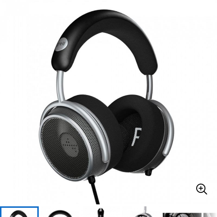
ベース
ウクレレ
ドラム
パーカッション
キーボード
電子ピアノ
管楽器
その他楽器
アンプ
エフェクター
DJ機器
DTM