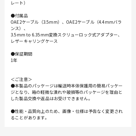
レート）
●付属品
OAE2ケーブル（3.5mm）、OAE2ケーブル（4.4mmバラ
ンス）、
3.5mm to 6.35mm変換スクリューロック式アダプター、
レザーキャリングケース
●保証期間
1年
＜ご注意＞
●本製品のパッケージは輸送時本体保護用の簡易パッケー
ジとなり、箱の軽微な潰れや破損等のパッケージを理由と
した製品交換や返品はお受けできません。
●性能・品質向上のため、画像・仕様は予告なく変更され
ることがあります。