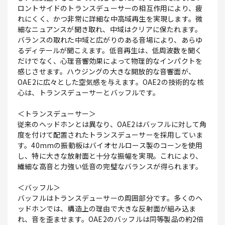
ロントサイドのトランスデューサーの相互作用により、疲
れにくく、かつ非常に詳細な中高域再生を実現します。微
細なニュアンスが聞き取れ、中域はクリアに保たれます。
バランスの取れた中域と広がりのある音場により、あらゆ
るディテールが聞こえます。低音再生は、低周波数を聞く
だけでなく、心理音響効果によって物理的なインパクトを
感じさせます。ハウジングの大きな開放的な音響面が、
OAE2に広々とした空気感を与えます。OAE2の技術的な核
心は、トランスデューサーとバッフルです。
＜トランスデューサー＞
従来のヘッドホンとは異なり、OAE2はバッフルに対して角
度を付けて配置されたトランスデューサーを採用していま
す。40mmの振動板はバイオセルロース製のコーンを使用
し、特に大きな放射面と十分な振幅を実現。これにより、
繊細な高音と力強い低音の完璧なバランスが得られます。
＜バッフル＞
バッフルはトランスデューサーの周囲部分です。多くのヘ
ッドホンでは、構造上の理由で大きな反射面が組み込ま
れ、音を歪ませます。OAE2のバッフルは同等製品の約2倍