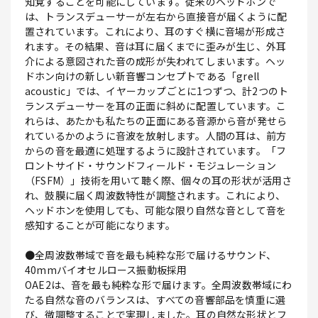
知覚することを可能にしています。従来のヘッドホンで
は、トランスデューサーが左右から直接音が届くように配
置されています。これにより、耳のすぐ横に音場が形成さ
れます。その結果、音は耳に届くまでに歪みが生じ、外耳
介による意図された音の成形が失われてしまいます。ヘッ
ドホン向けの新しい新音響コンセプトである「grell
acoustic」では、イヤーカップごとに1つずつ、計2つのト
ランスデューサーを耳の正面に斜めに配置しています。こ
れらは、あたかも私たちの正面にある音源から音が発せら
れているかのように音波を放射します。人間の耳は、前方
からの音を最適に処理するように設計されています。「フ
ロントサイド・サウンドフィールド・モジュレーション
（FSFM）」技術を用いて聴く際、個々の耳の形状が活用さ
れ、鼓膜に届く周波数特性が調整されます。これにより、
ヘッドホンを使用しても、可能な限り自然な音として音を
感知することが可能になります。
●全周波数帯域で音を最も純粋な形で届けるサウンド、
40mmバイオセルロース振動板採用
OAE2は、音を最も純粋な形で届けます。全周波数帯域にわ
たる自然な音のバランスは、すべての音響部品を慎重に選
び、微調整することで実現しました。耳の自然な形状とフ