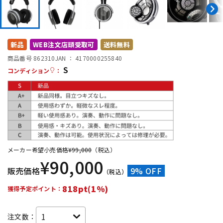
DTM オンライン納品
レコーディング機器
配信/ライブ機器
楽器アクセサリ
新品
WEB注文店頭受取可
送料無料
商品番号 862310
JAN ：
4170000255840
S
コンディション
：
中古
ヴィンテージ
メーカー希望小売価格
¥
99,000
（税込）
¥
90,000
販売価格
9% OFF
（税込）
818pt(1%)
獲得予定ポイント：
注文数：