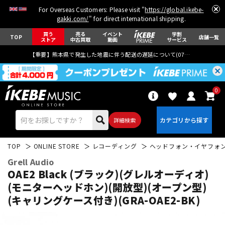
For Overseas Customers: Please visit "
https://global.ikebe-
gakki.com/
" for direct international shipping.
買う
売る
イベント
学割
TOP
店舗一覧
ストア
中古買取
動画
サービス
【重要】熊本県で発生した地震に伴う配送の遅延について(
07月29日
更新)
0
詳細検索
TOP
ONLINE STORE
レコーディング
ヘッドフォン・イヤフォ
Grell Audio
OAE2 Black (ブラック)(グレルオーディオ)
(モニターヘッドホン)(開放型)(オープン型)
(キャリングケース付き)(GRA-OAE2-BK)
エレキギター
アコギ/エレアコ