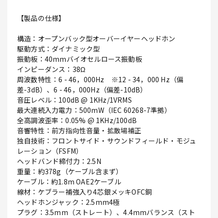
【製品の仕様】
構造：オープンバック型オーバーイヤーヘッドホン
駆動方式：ダイナミック型
振動板：40mmバイオセルロース振動板
インピーダンス：38Ω
周波数特性：6 - 46，000Hz ※12 - 34，000 Hz（偏
差-3dB）、6 - 46，000Hz（偏差-10dB）
音圧レベル：100dB @ 1KHz/1VRMS
最大連続入力電力：500mW（IEC 60268-7準拠）
全高調波歪率：0.05% @ 1KHz/100dB
音響特性：前方指向性音量・拡散場補正
独自技術：フロントサイド・サウンドフィールド・モジュ
レーション（FSFM）
ヘッドバンド締付力：2.5N
重量：約378g（ケーブル含まず）
ケーブル：約1.8m OAE2ケーブル
線材：ケブラー補強入り4芯銀メッキOFC銅
ヘッドホンジャック：2.5mm4極
プラグ：3.5mm（ストレート）、4.4mmバランス（スト