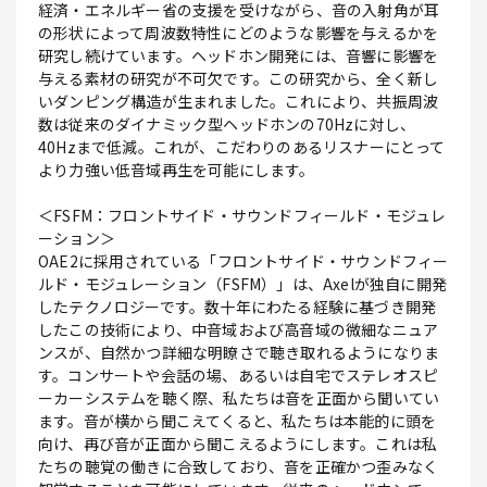
経済・エネルギー省の支援を受けながら、音の入射角が耳
の形状によって周波数特性にどのような影響を与えるかを
研究し続けています。ヘッドホン開発には、音響に影響を
与える素材の研究が不可欠です。この研究から、全く新し
いダンピング構造が生まれました。これにより、共振周波
数は従来のダイナミック型ヘッドホンの70Hzに対し、
40Hzまで低減。これが、こだわりのあるリスナーにとって
より力強い低音域再生を可能にします。
＜FSFM：フロントサイド・サウンドフィールド・モジュレ
ーション＞
OAE2に採用されている「フロントサイド・サウンドフィー
ルド・モジュレーション（FSFM）」は、Axelが独自に開発
したテクノロジーです。数十年にわたる経験に基づき開発
したこの技術により、中音域および高音域の微細なニュア
ンスが、自然かつ詳細な明瞭さで聴き取れるようになりま
す。コンサートや会話の場、あるいは自宅でステレオスピ
ーカーシステムを聴く際、私たちは音を正面から聞いてい
ます。音が横から聞こえてくると、私たちは本能的に頭を
向け、再び音が正面から聞こえるようにします。これは私
たちの聴覚の働きに合致しており、音を正確かつ歪みなく