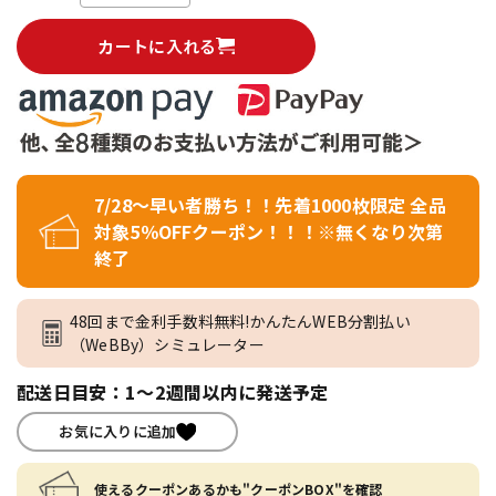
カートに入れる
7/28～早い者勝ち！！先着1000枚限定 全品
対象5％OFFクーポン！！！※無くなり次第
終了
48回まで金利手数料無料!かんたんWEB分割払い
（WeBBy）シミュレーター
配送日目安：1～2週間以内に発送予定
お気に入りに追加
使えるクーポンあるかも"クーポンBOX"を確認