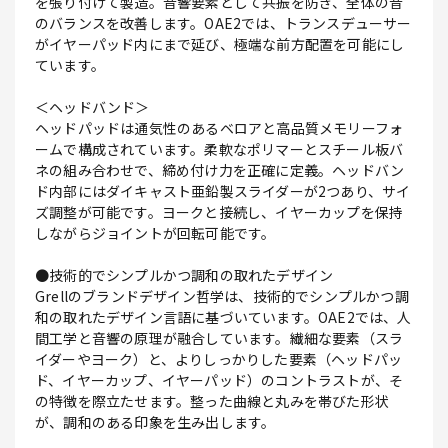
を張り付けて製造。音響要素として共振を防ぎ、全体の音
のバランスを改善します。OAE2では、トランスデューサー
がイヤーパッド内にまで延び、極端な前方配置を可能にし
ています。
＜ヘッドバンド＞
ヘッドパッドは通気性のあるベロアと高品質メモリーフォ
ームで構成されています。柔軟なポリマーとスチール板バ
ネの組み合わせで、締め付け力を正確に定義。ヘッドバン
ド内部にはダイキャスト亜鉛製スライダーが2つあり、サイ
ズ調整が可能です。ヨークと接続し、イヤーカップを保持
しながらジョイントが回転可能です。
●技術的でシンプルかつ調和の取れたデザイン
Grellのブランドデザイン哲学は、技術的でシンプルかつ調
和の取れたデザイン言語に基づいています。OAE2では、人
間工学と音響の原理が融合しています。繊細な要素（スラ
イダーやヨーク）と、よりしっかりした要素（ヘッドパッ
ド、イヤーカップ、イヤーパッド）のコントラストが、そ
の特徴を際立たせます。整った曲線と丸みを帯びた形状
が、調和のある印象を生み出します。