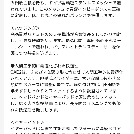
の開放面積を持ち、ドイツ製精密ステンレスメッシュで覆
われています。このメッシュは音響インピーダンスを正確
に定義し、低音と高音の優れたバランスを提供します。
＜ハウジング＞
高品質ポリアミド製の支持構造が音響部品をしっかり固定
し、不要な振動を抑えます。構造は開口率60％の穿孔スチ
ールシートで覆われ、バッフルとトランスデューサーを保
護しつつ共振を防ぎます。
●人間工学的に最適化された快適性
OAE2は、さまざまな頭の形に合わせて人間工学的に最適化
されています。伸縮式スライダーは、大きな頭にも小さな
頭にもスムーズに調整可能です。締め付け力は、圧迫感を
与えずにしっかりとフィットするように調整されていま
す。ヘッドバンドとイヤーパッドは頭に柔軟にフィット
し、広く大きな接触面により、長時間のリスニングでも優
れた快適性を提供します。
＜イヤーパッド＞
イヤーパッドは音響特性を定義したフォームに高級ベロア