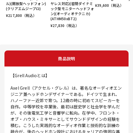
ル)(開放型ヘッドフォン)
ヤレス対応)(密閉ダイナミ
¥
39,600
（税込）
(クリアエムジープロ)
ック型モニターヘッドフォ
ン)(オーディオテクニカ)
¥
217,800
（税込）
(ATHM50xBT2)
¥
27,830
（税込）
商品説明
【Grell Audioとは】
Axel Grell（アクセル・グレル）は、著名なオーディオエン
ジニア兼ヘッドホンデザイナーである。ドイツで生まれ、
ハノーファー近郊で育つ。12歳の時に初めてスピーカーを
自作。中等学校を卒業後、最初は歴史学と社会学を学んだ
が、その後電気工学と音響学に転向。在学中、フロント・
オブ・ハウス・ミキサーとしてサウンドデザインの経験を
積む。こうした実践的なオーディオ作業と技術的な訓練の
融合が、後のヘッドホン設計におけるキャリアの強固な基