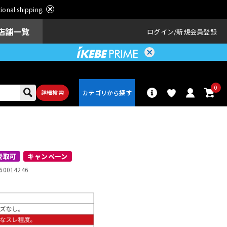
ational shipping.
店舗一覧
ログイン
新規会員登録
0
詳細検索
パーカッショ
ドラム
ン
受取可
キャンペーン
60014246
アンプ
エフェクター