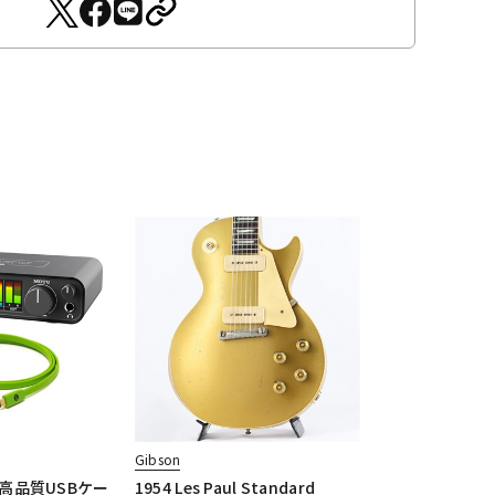
Gibson
E製高品質USBケー
1954 Les Paul Standard