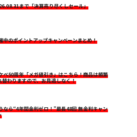
026.08.31まで「決算売り尽くしセール」
開催中のポイントアップキャンペーンまとめ！
イケベ50周年「メガ値引き」はこちら！商品は頻繁
れ替わりますので、お見逃しなく！
迷うなら“4年間金利ゼロ！”最長48回 無金利キャン
ン