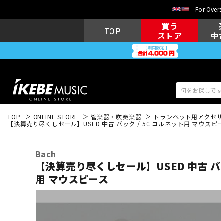
For Overs
買う
TOP
ストア
中
TOP
ONLINE STORE
管楽器・吹奏楽器
トランペット用アクセ
【決算売り尽くしセール】USED 中古 バック / 5C コルネット用 マウスピ
アコギ/エレ
エレキギター
アコ
Bach
【決算売り尽くしセール】USED 中古 バッ
用 マウスピース
キーボード
電子ピアノ