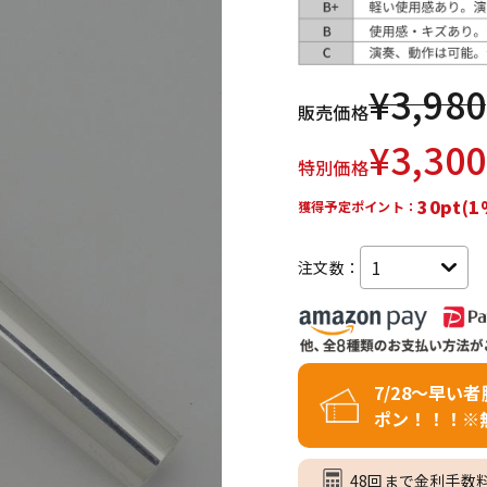
DTM オンラ
レコーディン
イン納品
グ機器
¥
3,980
販売価格
ジ
¥
3,300
特別価格
30pt(1
獲得予定ポイント：
注文数：
7/28～早い
ポン！！！※
48回まで金利手数