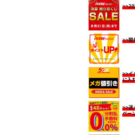
>>2
>>
>>
に入
>>
ペー