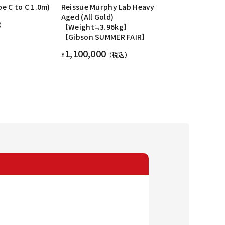
C to C 1.0m)
Reissue Murphy Lab Heavy
Aged (All Gold)
）
【Weight≒3.96kg】
【Gibson SUMMER FAIR】
1,100,000
¥
（税込）