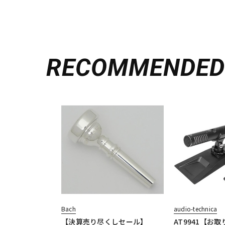
RECOMMENDE
Bach
audio-technica
【決算売り尽くしセール】
AT9941【お