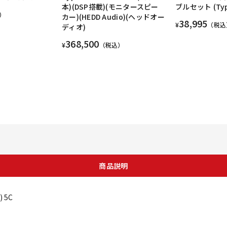
本)(DSP搭載)(モニタースピー
ブルセット (Type 
）
カー)(HEDD Audio)(ヘッドオー
38,995
¥
（税込
ディオ)
368,500
¥
（税込）
商品説明
 5C