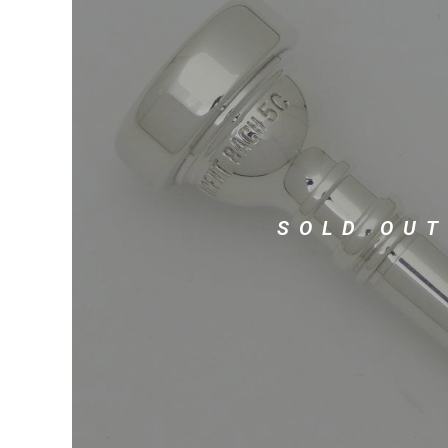
DJ機器
DTM
中古
ヴィンテー
SOLD OUT