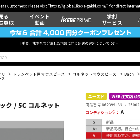
eas Customers: Please visit "
https://global.ikebe-gakki.com/
" for direct intern
売る
イベント
学割
古買取
動画
サービス
【重要】熊本県で発生した地震に伴う配送の遅延について(
07月29日
更新)
サリ
トランペット用マウスピース
コルネットマウスピース
Bach
ース
ベース
ウクレレ
ユーズド
WEB注文店頭
ク / 5C コルネット
商品番号 862399
JAN ：
25002
A
コンディション
：
管楽器
その他楽器