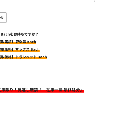
わせ
 Bachをお持ちですか？
買取実績】管楽器 Bach
買取価格】サックス Bach
買取価格】トランペット Bach
>在庫限り！見逃し厳禁！「在庫一掃 最終処分」