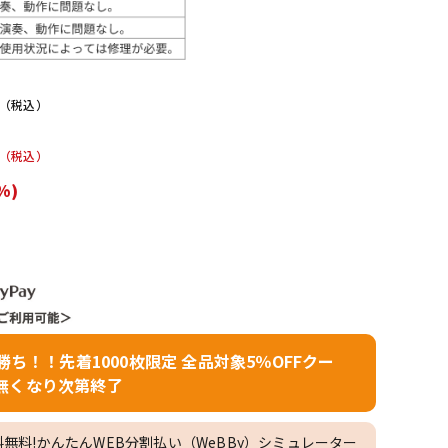
配信/ライブ
楽器アクセサ
機器
リ
（税込）
（税込）
%)
者勝ち！！先着1000枚限定 全品対象5％OFFクー
無くなり次第終了
料無料!かんたんWEB分割払い（WeBBy）シミュレーター