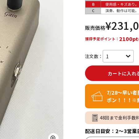
DTM オンラ
レコーディン
イン納品
グ機器
¥
231,
販売価格
ジ
2100pt
獲得予定ポイント：
注文数：
カートに入れ
7/28～早い
ポン！！！※
48回まで金利手数
配送日目安：2～3営業