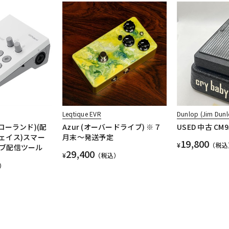
Leqtique EVR
Dunlop (Jim Dunl
T(ローランド)(配
Azur (オーバードライブ) ※７
USED 中古 CM9
ェイス)スマー
月末～発送予定
19,800
¥
（税込
ブ配信ツール
29,400
¥
（税込）
）