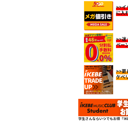
>>
に入
>>
ペー
>>
ケベ
学生さんならいつでもお得『IKEBE 