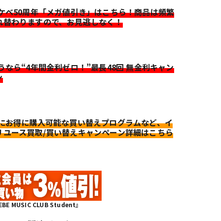
イケベ50周年「メガ値引き」はこちら！商品は頻繁
れ替わりますので、お見逃しなく！
迷うなら“4年間金利ゼロ！”最長48回 無金利キャン
ン
更にお得に購入可能な買い替えプログラムなど、イ
リユース買取/買い替えキャンペーン詳細はこちら
MUSIC CLUB Student』