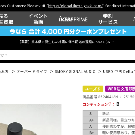
eas Customers: Please visit "
https://global.ikebe-gakki.com/
" for direct intern
売る
イベント
学割
古買取
動画
サービス
【重要】熊本県で発生した地震に伴う配送の遅延について(
07月29日
更新)
歪み系
オーバードライブ
SMOKY SIGNAL AUDIO
USED 中古 Delta 
ベース
ウクレレ
ユーズド
WEB注文店頭
商品番号 862464
JAN ：
25150
B
コンディション
：
管楽器
その他楽器