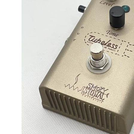
DJ機器
DTM
中古
ヴィンテー