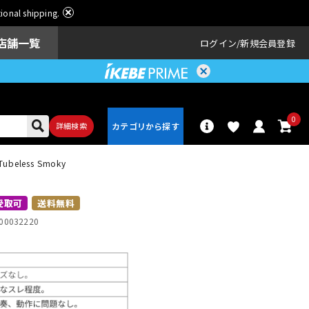
ational shipping.
店舗一覧
ログイン
新規会員登録
0
詳細検索
Tubeless Smoky
パーカッショ
ドラム
ン
受取可
送料無料
00032220
アンプ
エフェクター