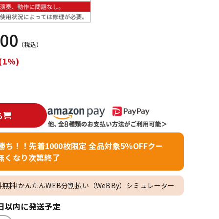
配信/ライブ
楽器アクセサ
機器
リ
000
（税込）
(1%)
る
者勝ち！！先着1000枚限定 全品対象5％OFFクー
無くなり次第終了
料無料!かんたんWEB分割払い（WeBBy）シミュレーター
日以内に発送予定