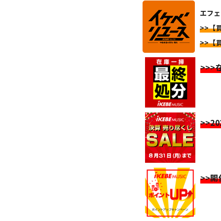
エフェク
>>【買
>>【買
>>
>>2
>>