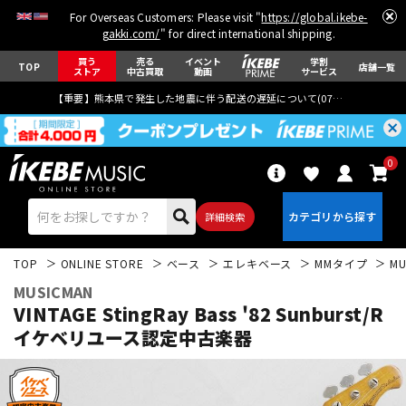
For Overseas Customers: Please visit "
https://global.ikebe-
gakki.com/
" for direct international shipping.
買う
売る
イベント
学割
TOP
店舗一覧
ストア
中古買取
動画
サービス
【重要】熊本県で発生した地震に伴う配送の遅延について(
07月29日
更新)
0
詳細検索
TOP
ONLINE STORE
ベース
エレキベース
MMタイプ
MU
MUSICMAN
VINTAGE StingRay Bass '82 Sunburst/R
イケベリユース認定中古楽器
エレキギター
アコギ/エレアコ