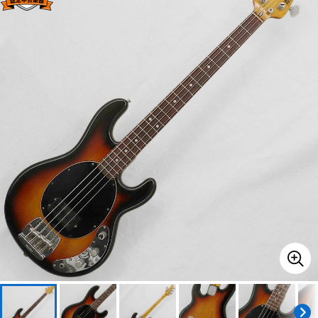
ベース
ウクレレ
ドラム
パーカッション
キーボード
電子ピアノ
管楽器
その他楽器
アンプ
エフェクター
DJ機器
DTM