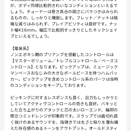
が、ボディ同様比較的きれいなコンディションといえるで
しょう。チューナーは巻き具合の固さにバラつきはみられ
るものの、しっかりと機能します。フレット／ナットは極
端な減りはみられず、プレイアビリティは良好です。ナッ
ト幅43.6mm。幅広で比較的すっきりとしたネックシェイ
プといえるでしょう。
【電装系】
ノンエポキシ期のプリアンプを搭載したコントロールは
【マスターボリューム／トレブルコントロール／ベースコ
ントロール】となります。ピックアップは、ミュージック
マンベースおなじみの大きなポールピースを持つハムバッ
カー。ピックアップを含めコントロール系のパーツは当時
のコンディションをキープしております。
ピッキングに対するレスポンスも良く、出力もしっかりと
していてアクティヴコントロールの効きも良好。バキッと
した立ち上がりのアタックと芯の太いローエンド、輪郭の
際立つミッドレンジが印象的です。スラップでは歯切れ良
く抜けのあるサウンドを、指弾きでは太さと粘りを兼ね備
えた存在感のあるトーンをアウトプット。オールドスティ