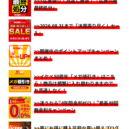
>>>在庫限り！見逃し厳禁！「在庫一掃
最終処分」
>>2026.08.31まで「決算売り尽くしセー
ル」
>>開催中のポイントアップキャンペーン
まとめ！
>>イケベ50周年「メガ値引き」はこち
ら！商品は頻繁に入れ替わりますので、
お見逃しなく！
>>迷うなら“4年間金利ゼロ！”最長48回
無金利キャンペーン
>>更にお得に購入可能な買い替えプログ