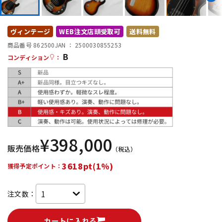
DTM オンライン納品
レコーディング機器
ヴィンテージ
WEB注文店頭受取可
送料無料
配信/ライブ機器
楽器アクセサリ
商品番号 862500
JAN ：
2500030855253
B
コンディション
：
中古
ヴィンテージ
¥
398,000
販売価格
（税込）
3618pt(1%)
獲得予定ポイント：
注文数：
カートに入れる