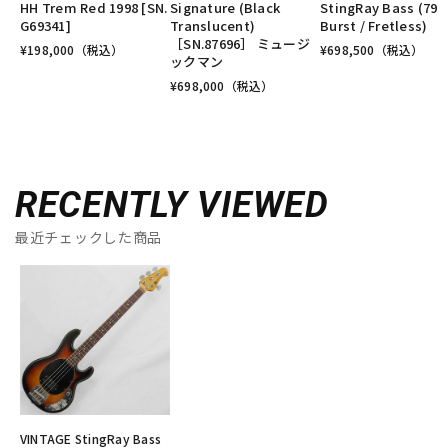
HH Trem Red 1998 [SN.
Signature (Black
StingRay Bass (79
G69341]
Translucent)
Burst / Fretless)
［SN.87696］ ミュージ
¥
198,000
（税込）
¥
698,500
（税込）
ックマン
¥
698,000
（税込）
RECENTLY VIEWED
最近チェックした商品
VINTAGE StingRay Bass