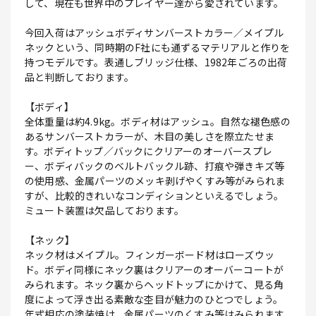
して、現在も世界中のプレイヤー達から愛されています。
今回入荷はアッシュボディサンバーストカラー／メイプル
ネックという、同時期のF社にも通ずるマテリアルと作りを
持つモデルです。表通しブリッジ仕様、1982年ごろの出荷
品と判断しております。
【ボディ】
全体重量は約4.9kg。ボディ材はアッシュ。自然な褪色感の
あるサンバーストカラーが、木目の美しさを際立たせま
す。ボディトップ／バックにクリアーのオーバースプレ
ー、ボディバックのベルトバックル跡、打痕や弾きキズ等
の使用感、金属パーツのメッキ剥げやくすみ等がみられま
すが、比較的きれいなコンディションといえるでしょう。
ミュート装置は欠品しております。
【ネック】
ネック材はメイプル。フィンガーボード材はローズウッ
ド。ボディ同様にネック裏はクリアーのオーバーコートが
みられます。ネック裏からヘッドトップにかけて、見る角
度によって浮き出る素敵な杢目が魅力のひとつでしょう。
年式相応の塗装焼け、金属パーツのくすみ等はみられます