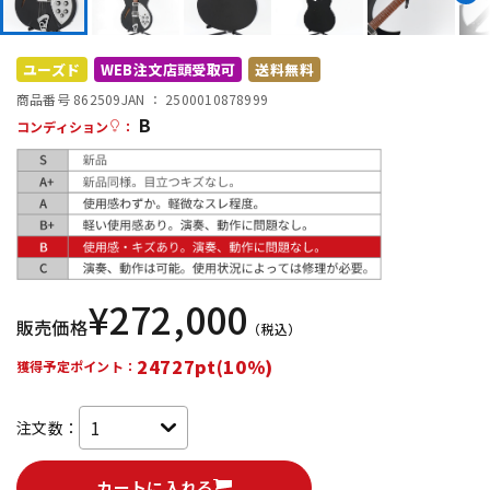
DTM オンライン納品
レコーディング機器
ユーズド
WEB注文店頭受取可
送料無料
配信/ライブ機器
楽器アクセサリ
商品番号 862509
JAN ：
2500010878999
B
コンディション
：
中古
ヴィンテージ
¥
272,000
販売価格
（税込）
24727pt(10%)
獲得予定ポイント：
注文数：
カートに入れる