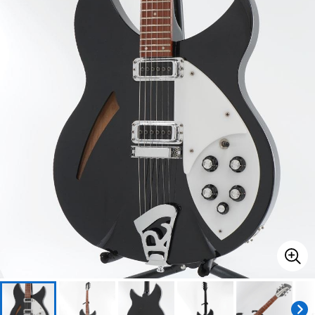
ベース
ウクレレ
ドラム
パーカッション
キーボード
電子ピアノ
管楽器
その他楽器
アンプ
エフェクター
DJ機器
DTM