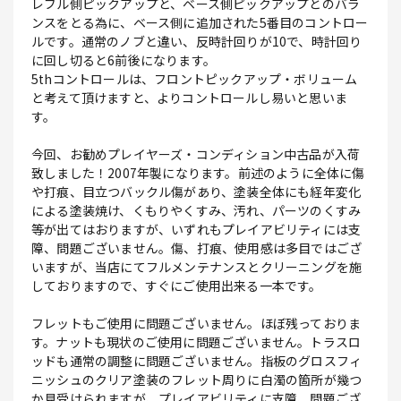
レブル側ピックアップと、ベース側ピックアップとのバラ
ンスをとる為に、ベース側に追加された5番目のコントロー
ルです。通常のノブと違い、反時計回りが10で、時計回り
に回し切ると6前後になります。
5thコントロールは、フロントピックアップ・ボリューム
と考えて頂けますと、よりコントロールし易いと思いま
す。
今回、お勧めプレイヤーズ・コンディション中古品が入荷
致しました！2007年製になります。前述のように全体に傷
や打痕、目立つバックル傷があり、塗装全体にも経年変化
による塗装焼け、くもりやくすみ、汚れ、パーツのくすみ
等が出てはおりますが、いずれもプレイアビリティには支
障、問題ございません。傷、打痕、使用感は多目ではござ
いますが、当店にてフルメンテナンスとクリーニングを施
しておりますので、すぐにご使用出来る一本です。
フレットもご使用に問題ございません。ほぼ残っておりま
す。ナットも現状のご使用に問題ございません。トラスロ
ッドも通常の調整に問題ございません。指板のグロスフィ
ニッシュのクリア塗装のフレット周りに白濁の箇所が幾つ
か見受けられますが、プレイアビリティに支障、問題ござ