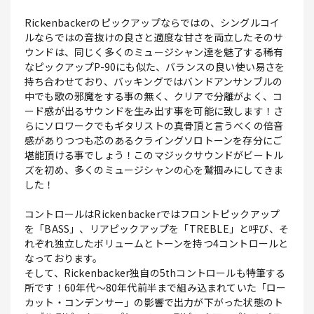
Rickenbackerのピックアップならではの、シングルコイ
ルならではの音抜けの良さと適度な甘さを両立したそのサ
ウンドは、同じく多くのミュージシャン達を魅了する稀有
なピックアップP-90にも似た、バランスの良い使い易さを
持ち合わせており、バッキングではバンドアンサンブルの
中でも歌の邪魔をする事の無く、クリアで分離がよく、コ
ード感が出るサウンドを生み出す事を可能に致します！さ
らにソロワークでもギタリストの真骨頂と言うべくの倍音
感がありつつも芯のあるクライングソロトーンを存分にご
堪能頂ける事でしょう！このマジックサウンドがビートル
ズを初め、多くのミュージシャンの心を鷲掴みにしてきま
した！
コントロールはRickenbackerではフロントピックアップ
を「BASS」、リアピックアップを「TREBLE」と呼び、そ
れぞれ独立したボリュームとトーンを持つ4コントロールと
なっております。
そして、Rickenbacker独自の5thコントロールも特筆する
所です！60年代～80年代前半まで組み込まれていた「ロー
カット・コンデンサー」の影響で出力が下がった状態のト