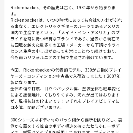
Rickenbacker、その歴史は古く、1931年から始まりま
す。
Rickenbackerは、いつの時代にあっても会社の方針がぶれ
る事なく、エレクトリックギターのルーツであるアメリカ
国内で生産するという、「メイド・イン・アメリカ」のプ
ライドを常に持つ稀有なブランドであり、過去から現在で
も国境を越えた数多くの工場・メーカーから下請けやライ
センス生産の申し出があっても常にことわり続けており、
今も南カリフォルニアの工場で生産され続けています。
今回、Rickenbackerの代表的モデル、330がお勧めプレイ
ヤーズ・コンディション中古品で入荷致しました！2007年
製になります。
全体の傷や打痕、目立つバックル傷、塗装全体も経年変化
による塗装焼け、くもりやくすみ、汚れが出てはおります
が、風格抜群の佇まいです！いずれもプレイアビリティに
は支障、問題ございません。
300シリーズはボディ材のバック側から要所を削りだし、裏
側から蓋をする独自のボディ構造を持ったセミホローボデ
ィで、材質はメイプルを採用しております。ボディとネッ