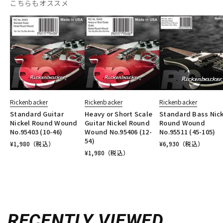
こちらもオススメ
Rickenbacker
Rickenbacker
Rickenbacker
Standard Guitar
Heavy or Short Scale
Standard Bass Nick
Nickel Round Wound
Guitar Nickel Round
Round Wound
No.95403 (10-46)
Wound No.95406 (12-
No.95511 (45-105)
54)
¥
1,980
（税込）
¥
6,930
（税込）
¥
1,980
（税込）
RECENTLY VIEWED