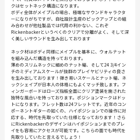
クはセットネック構造になります。
ボディ全体がメイプルの場合、極端なサウンドキャラクタ
ーになりがちですが、自社設計生産のピックアップとの組
み合わせが他社製品では代用の利かない、これぞ
Rickenbackerというべくのクリアで分離がよく、そして深
く美しいサウンドを生み出しております
ネック材はボディ同様にメイプルを基本に、ウォルナット
を組み込んだ構造を持っております。
薄めのスリムネックに細めのナット幅、そして24 3/4イン
チのミディアムスケールが抜群のプレイヤビリティの良さ
を生み出しております！弾き易いスケールとナット幅、ネ
ックシェイプが日本人の体格にもよくマッチ致します。フ
ィンガーボードはローズ指板全面にクリア塗装を施された
独特な風合いを持っております。ポジションマークはドッ
トになります。フレット数は24フレットです。近年のコン
ポーネントギターの如くの、ハイポジションでの操作に対
応する、時代を先取っていた仕様となっております！さら
にRickenbackerのデザインはハイポジションまでのプレ
イをも容易にアクセスが可能です。こちらの面でも時代を
先取りしていたと言えるでしょう！