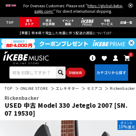
For Overseas Customers: Please visit "
https://global.ikebe-
gakki.com/
" for direct international shipping.
買う
売る
イベント
学割
TOP
店舗一覧
ストア
中古買取
動画
サービス
【重要】熊本県で発生した地震に伴う配送の遅延について(
07月29日
更新)
0
詳細検索
TOP
ONLINE STORE
エレキギター
セミアコ
Rickenbacker
Rickenbacker
USED 中古 Model 330 Jeteglo 2007 [SN.
07 19530]
エレキギター
アコギ/エレアコ
ポイント
10%
還元