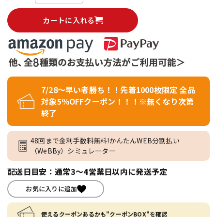
カートに入れる
7/28～早い者勝ち！！先着1000枚限定 全品
対象5％OFFクーポン！！！※無くなり次第
終了
48回まで金利手数料無料!かんたんWEB分割払い
（WeBBy）シミュレーター
配送日目安：通常3～4営業日以内に発送予定
お気に入りに追加
使えるクーポンあるかも"クーポンBOX"を確認