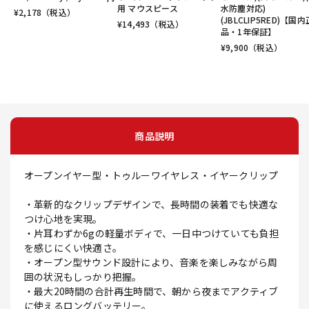
用 マウスピース
水防塵対応)
¥
2,178
（税込）
(JBLCLIP5RED)【国
¥
14,493
（税込）
品・1年保証】
¥
9,900
（税込）
商品説明
オープンイヤー型・トゥルーワイヤレス・イヤークリップ
・革新的なクリップデザインで、長時間の装着でも快適な
つけ心地を実現。
・片耳わずか6gの軽量ボディで、一日中つけていても負担
を感じにくい快適さ。
・オープン型サウンド設計により、音楽を楽しみながら周
囲の状況もしっかり把握。
・最大20時間の合計再生時間で、朝から夜までアクティブ
に使えるロングバッテリー。