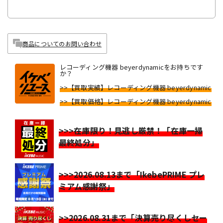
商品についてのお問い合わせ
レコーディング機器 beyerdynamicをお持ちです
か？
>>【買取実績】レコーディング機器 beyerdynamic
>>【買取価格】レコーディング機器 beyerdynamic
>>>在庫限り！見逃し厳禁！「在庫一掃
最終処分」
>>>2026.08.13まで「IkebePRIME プレ
ミアム感謝祭」
>>2026.08.31まで「決算売り尽くしセー