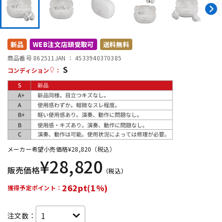
DTM オンライン納品
レコーディング機器
配信/ライブ機器
楽器アクセサリ
新品
WEB注文店頭受取可
送料無料
商品番号 862511
JAN ：
4533940370385
S
コンディション
：
中古
ヴィンテージ
メーカー希望小売価格
¥
28,820
（税込）
¥
28,820
販売価格
（税込）
262pt(1%)
獲得予定ポイント：
注文数：