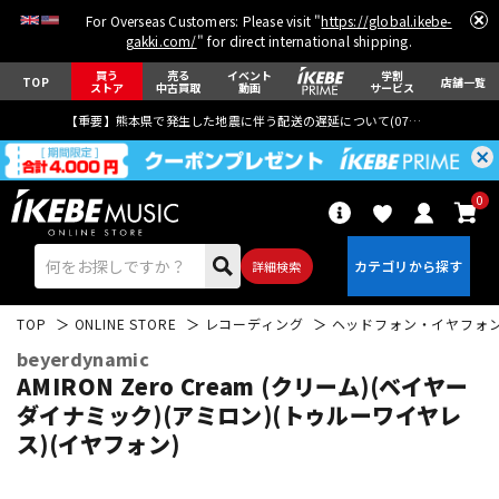
For Overseas Customers: Please visit "
https://global.ikebe-
gakki.com/
" for direct international shipping.
買う
売る
イベント
学割
TOP
店舗一覧
ストア
中古買取
動画
サービス
【重要】熊本県で発生した地震に伴う配送の遅延について(
07月29日
更新)
0
詳細検索
TOP
ONLINE STORE
レコーディング
ヘッドフォン・イヤフォ
beyerdynamic
AMIRON Zero Cream (クリーム)(ベイヤー
ダイナミック)(アミロン)(トゥルーワイヤレ
ス)(イヤフォン)
エレキギター
アコギ/エレアコ