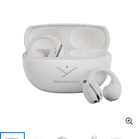
ベース
ウクレレ
ドラム
パーカッション
キーボード
電子ピアノ
管楽器
その他楽器
アンプ
エフェクター
DJ機器
DTM