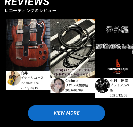
REVIEWS
レコーディングのレビュー
向井
イケベリユース
Chihirö
小村 拓摩
IKEBUKURO
リボレ秋葉原店
プレミアムベー
2026/05/19
2026/01/09
阪
2025/12/06
VIEW MORE