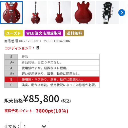
DTM オンライン納品
レコーディング機器
配信/ライブ機器
楽器アクセサリ
ユーズド
WEB注文店頭受取可
送料無料
商品番号 862528
JAN ：
2500010842006
中古
ヴィンテージ
B
コンディション
：
¥
85,800
販売価格
（税込）
7800pt(10%)
獲得予定ポイント：
注文数：