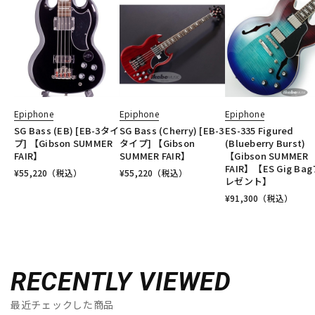
Epiphone
Epiphone
Epiphone
SG Bass (EB) [EB-3タイ
SG Bass (Cherry) [EB-3
ES-335 Figured
プ] 【Gibson SUMMER
タイプ] 【Gibson
(Blueberry Burst)
FAIR】
SUMMER FAIR】
【Gibson SUMMER
FAIR】【ES Gig Ba
¥
55,220
（税込）
¥
55,220
（税込）
レゼント】
¥
91,300
（税込）
RECENTLY VIEWED
最近チェックした商品