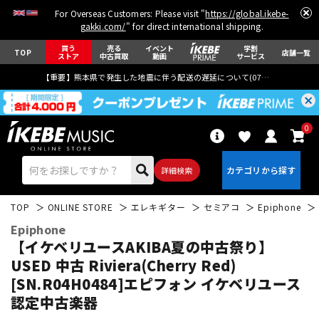
For Overseas Customers: Please visit "
https://global.ikebe-
gakki.com/
" for direct international shipping.
買う
売る
イベント
学割
TOP
店舗一覧
ストア
中古買取
動画
サービス
【重要】熊本県で発生した地震に伴う配送の遅延について(
07月29日
更新)
0
詳細検索
TOP
ONLINE STORE
エレキギター
セミアコ
Epiphone
Epiphone
【イケベリユースAKIBA夏の中古祭り】
USED 中古 Riviera(Cherry Red)
[SN.R04H0484]エピフォン
イケベリユース
エレキギター
アコギ/エレアコ
認定中古楽器