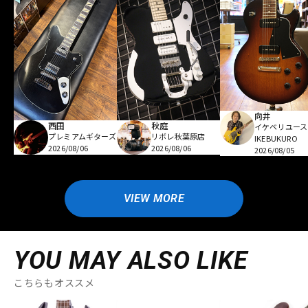
向井
西田
秋庭
イケベリユース
プレミアムギターズ
リボレ秋葉原店
IKEBUKURO
2026/08/06
2026/08/06
2026/08/05
VIEW MORE
YOU MAY ALSO LIKE
こちらもオススメ