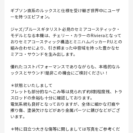
ギブソン直系のルックスと仕様を受け継ぎ世界中にユーザ
ーを持つエピフォン。
ジャズ/ブルースギタリスト必見のセミアコースティック・
モデルとなる本機は、チェリー・カラーのRivieraとなって
おりセミアコースティック構造とミニハムバッカーP.U.との
組み合わせにより、引き締まった中音域を持った豊かなセ
ミアコ・サウンドを生み出します。
優れたコストパフォーマンスでありながらも、本格的なル
ックスとサウンド!是非この機会にご検討ください！
＊状態といたしまして
フレットも部分的なへこみ等は見られず約8割程度残、トラ
スロッドの余裕も十分に確認しております。
電気系統も良好となっておりますが、全体に細かな打痕や
擦り傷、塗装欠けなどがあり金属パーツに錆びなどがござ
います。
＊特に目立つ大きな傷等に関しましては写真をご参考くだ