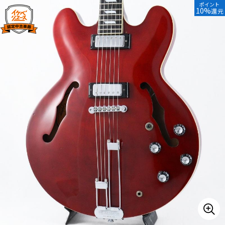
ポイント
10%
還元
ベース
ウクレレ
ドラム
パーカッション
キーボード
電子ピアノ
管楽器
その他楽器
アンプ
エフェクター
DJ機器
DTM