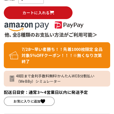
カートに入れる
7/28～早い者勝ち！！先着1000枚限定 全品
対象5％OFFクーポン！！！※無くなり次第
終了
48回まで金利手数料無料!かんたんWEB分割払い
（WeBBy）シミュレーター
配送日目安：通常3～4営業日以内に発送予定
お気に入りに追加