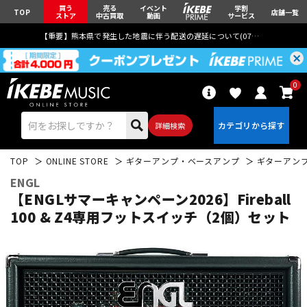
買う
売る
イベント
学割
TOP
店舗一覧
ストア
中古買取
動画
サービス
【重要】熊本県で発生した地震に伴う配送の遅延について(
07月29日
更新)
0
詳細検索
TOP
ONLINE STORE
ギターアンプ・ベースアンプ
ギターアン
ENGL
【ENGLサマーキャンペーン2026】Fireball
100 & Z4専用フットスイッチ（2個）セット
エレキギター
アコギ/エレアコ
ベース
ウクレレ