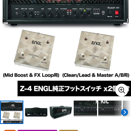
ドラム
パーカッション
キーボード
電子ピアノ
管楽器
その他楽器
アンプ
エフェクター
DJ機器
DTM
DTM オンライン納品
レコーディング機器