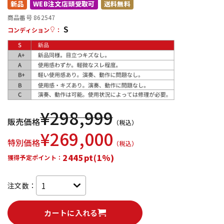
新品
WEB注文店頭受取可
送料無料
配信/ライブ機器
楽器アクセサリ
商品番号 862547
S
コンディション
：
中古
ヴィンテージ
¥
298,999
販売価格
（税込）
¥
269,000
特別価格
（税込）
2445pt(1%)
獲得予定ポイント：
注文数：
カートに入れる