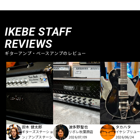
IKEBE STAFF
REVIEWS
ギターアンプ・ベースアンプのレビュー
鈴木 健太郎
波多野聖也
タカハタ
ギターズステーショ
リボレ秋葉原店
イケシブリユー
ン / アンプステーシ
2026/07/09
2026/06/24