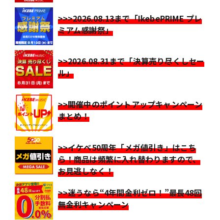
>>>2026.08.13まで「IkebePRIME プレ
ミアム感謝祭」
>>2026.08.31まで「決算売り尽くしセー
ル」
>>開催中のポイントアップキャンペーン
まとめ！
>>イケベ50周年「メガ値引き」はこち
ら！商品は頻繁に入れ替わりますので、
お見逃しなく！
>>迷うなら“4年間金利ゼロ！”最長48回
無金利キャンペーン