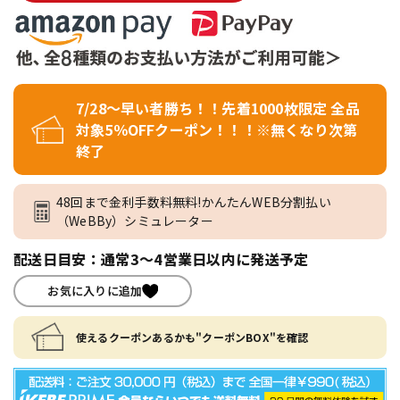
7/28～早い者勝ち！！先着1000枚限定 全品
対象5％OFFクーポン！！！※無くなり次第
終了
48回まで金利手数料無料!かんたんWEB分割払い
（WeBBy）シミュレーター
配送日目安：通常3～4営業日以内に発送予定
お気に入りに追加
使えるクーポンあるかも"クーポンBOX"を確認