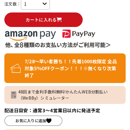
注文数：
カートに入れる
7/28～早い者勝ち！！先着1000枚限定 全品
対象5％OFFクーポン！！！※無くなり次第
終了
48回まで金利手数料無料!かんたんWEB分割払い
（WeBBy）シミュレーター
配送日目安：通常3～4営業日以内に発送予定
お気に入りに追加