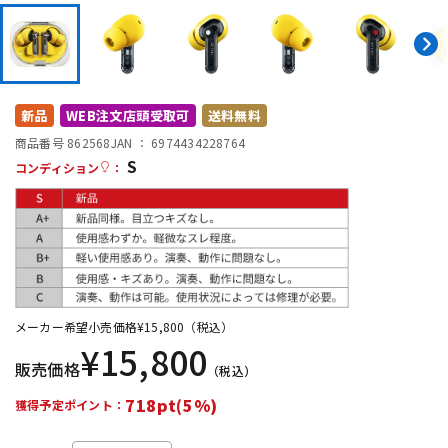
DTM オンライン納品
レコーディング機器
配信/ライブ機器
楽器アクセサリ
新品
WEB注文店頭受取可
送料無料
商品番号 862568
JAN ：
6974434228764
中古
ヴィンテージ
S
コンディション
：
メーカー希望小売価格
¥
15,800
（税込）
¥
15,800
販売価格
（税込）
718pt(5%)
獲得予定ポイント：