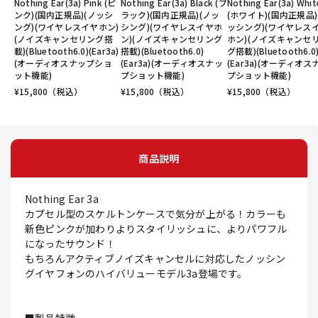
Nothing Ear(3a) Pink (ピ
Nothing Ear(3a) Black (ブ
Nothing Ear(3a) Whit
ンク)(国内正規品)(ノッシ
ラック)(国内正規品)(ノッ
(ホワイト)(国内正規品)
ング)(ワイヤレスイヤホン)
シング)(ワイヤレスイヤホ
ッシング)(ワイヤレス
(ノイズキャンセリング搭
ン)(ノイズキャンセリング
ホン)(ノイズキャンセ
載)(Bluetooth6.0)(Ear3a)
搭載)(Bluetooth6.0)
グ搭載)(Bluetooth6.0
(オーディオスナップショ
(Ear3a)(オーディオスナッ
(Ear3a)(オーディオス
ット機能)
プショット機能)
プショット機能)
¥
15,800
（税込）
¥
15,800
（税込）
¥
15,800
（税込）
商品説明
Nothing Ear 3a
カプセル型のスケルトンケースで気分が上がる！カラーも
新色ピンクが加わりよりスタイリッシュに、よりパワフル
になったサウンド！
もちろんアクティブノイズキャンセルに対応したノッシン
グイヤフォンのハイバリューモデル3a登場です。