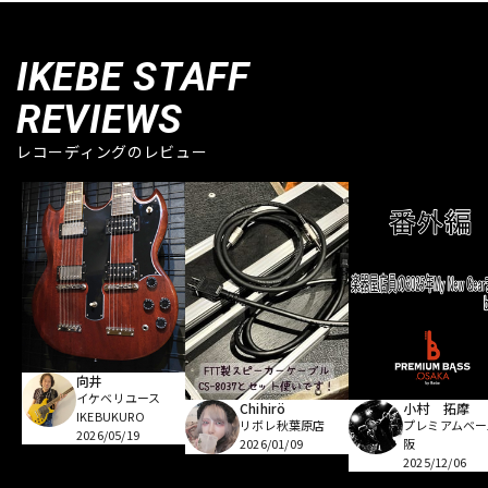
IKEBE STAFF
REVIEWS
レコーディングのレビュー
向井
イケベリユース
Chihirö
小村 拓摩
IKEBUKURO
リボレ秋葉原店
プレミアムベー
2026/05/19
2026/01/09
阪
2025/12/06