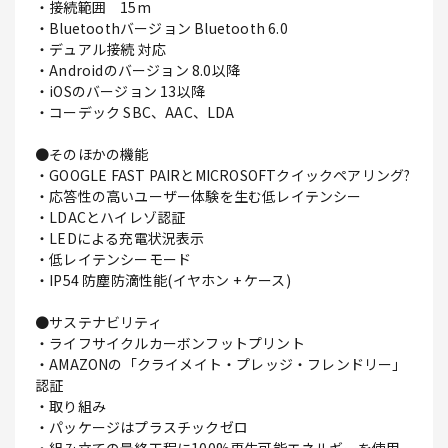
・接続範囲 15m
・Bluetoothバージョン Bluetooth 6.0
・デュアル接続 対応
・Androidのバージョン 8.0以降
・iOSのバージョン 13以降
・コーデック SBC、AAC、LDA
●そのほかの機能
・GOOGLE FAST PAIRとMICROSOFTクイックペアリング?
・応答性の高いユーザー体験を生む低レイテンシー
・LDACとハイレゾ認証
・LEDによる充電状況表示
・低レイテンシーモード
・IP54 防塵防滴性能(イヤホン + ケース)
●サステナビリティ
・ライフサイクルカーボンフットプリント
・AMAZONの「クライメイト・プレッジ・フレンドリー」
認証
・取り組み
・パッケージはプラスチックゼロ