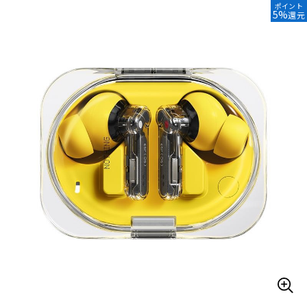
ポイント
5%
還元
ベース
ウクレレ
ドラム
パーカッション
キーボード
電子ピアノ
管楽器
その他楽器
アンプ
エフェクター
DJ機器
DTM