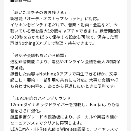
■製品特徴
「聴いた音をそのまま残せる」
新機能「オーディオスナップショット」に対応。
イヤホンをピンチするだけで、音楽・動画・会話など、今
聴いている音を最大1分間キャプチャできます。録音開始前
の30秒をさかのぼって保存する設定も可能で、保存した音
声はNothing Xアプリで整理・共有できます。
「通話や会議もあとから確認」
通話録音機能により、電話やオンライン会議を最大2時間保
存可能。
録音した内容はNothing Xアプリで再生できるほか、文字
起こし・要約・一部引用の共有にも対応。大事な会話や打
ち合わせの内容を、あとから見返したいときに便利です。
「LDAC対応のハイレゾサウンド」
12mmダイナミックドライバーを搭載し、Ear (a)よりも低
音をさらに強化。
航空宇宙グレードの振動板により、ボーカルや楽器の細か
なニュアンスまでクリアに再現します。
LDAC対応・Hi-Res Audio Wireless認証で、ワイヤレスで