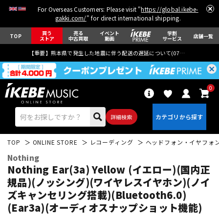
For Overseas Customers: Please visit "
https://global.ikebe-
gakki.com/
" for direct international shipping.
買う
売る
イベント
学割
TOP
店舗一覧
ストア
中古買取
動画
サービス
【重要】熊本県で発生した地震に伴う配送の遅延について(
07月29日
更新)
0
詳細検索
TOP
ONLINE STORE
レコーディング
ヘッドフォン・イヤフォ
Nothing
Nothing Ear(3a) Yellow (イエロー)(国内正
規品)(ノッシング)(ワイヤレスイヤホン)(ノイ
ズキャンセリング搭載)(Bluetooth6.0)
エレキギター
アコギ/エレアコ
(Ear3a)(オーディオスナップショット機能)