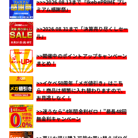
>>>2026.08.13まで「IkebePRIME プレ
ミアム感謝祭」
>>2026.08.31まで「決算売り尽くしセー
ル」
>>開催中のポイントアップキャンペーン
まとめ！
>>イケベ50周年「メガ値引き」はこち
ら！商品は頻繁に入れ替わりますので、
お見逃しなく！
>>迷うなら“4年間金利ゼロ！”最長48回
無金利キャンペーン