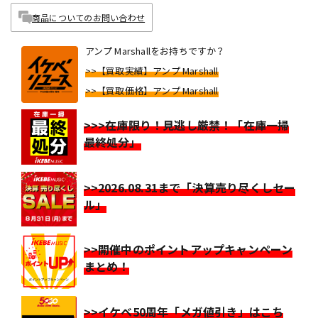
商品についてのお問い合わせ
アンプ Marshallをお持ちですか？
>>【買取実績】アンプ Marshall
>>【買取価格】アンプ Marshall
>>>在庫限り！見逃し厳禁！「在庫一掃
最終処分」
>>2026.08.31まで「決算売り尽くしセー
ル」
>>開催中のポイントアップキャンペーン
まとめ！
>>イケベ50周年「メガ値引き」はこち