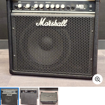
ベース
ウクレレ
ドラム
パーカッション
キーボード
電子ピアノ
管楽器
その他楽器
アンプ
エフェクター
DJ機器
DTM