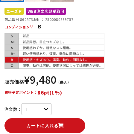
DTM オンライン納品
レコーディング機器
ユーズド
WEB注文店頭受取可
商品番号 862573
JAN ：
2500080899757
B
配信/ライブ機器
楽器アクセサリ
コンディション
：
中古
ヴィンテージ
¥
9,480
販売価格
（税込）
86pt(1%)
獲得予定ポイント：
注文数：
カートに入れる