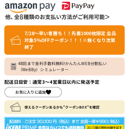
7/28～早い者勝ち！！先着1000枚限定 全品
対象5％OFFクーポン！！！※無くなり次第
終了
48回まで金利手数料無料!かんたんWEB分割払い
（WeBBy）シミュレーター
配送日目安：通常3～4営業日以内に発送予定
お気に入りに追加
使えるクーポンあるかも"クーポンBOX"を確認