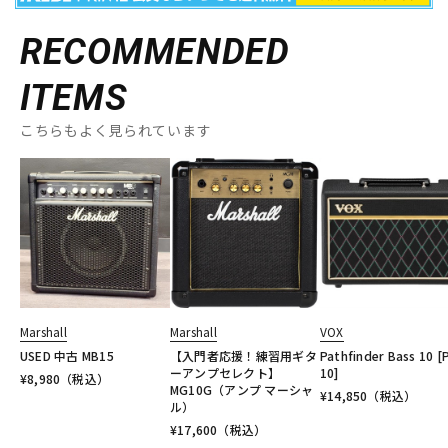
RECOMMENDED
ITEMS
こちらもよく見られています
Marshall
Marshall
VOX
USED 中古 MB15
【入門者応援！練習用ギタ
Pathfinder Bass 10 [
ーアンプセレクト】
10]
¥
8,980
（税込）
MG10G（アンプ マーシャ
¥
14,850
（税込）
ル）
¥
17,600
（税込）