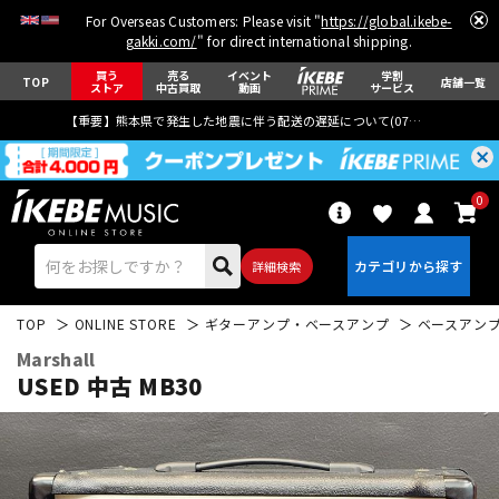
For Overseas Customers: Please visit "
https://global.ikebe-
gakki.com/
" for direct international shipping.
買う
売る
イベント
学割
TOP
店舗一覧
ストア
中古買取
動画
サービス
【重要】熊本県で発生した地震に伴う配送の遅延について(
07月29日
更新)
0
詳細検索
TOP
ONLINE STORE
ギターアンプ・ベースアンプ
ベースアン
Marshall
USED 中古 MB30
エレキギター
アコギ/エレアコ