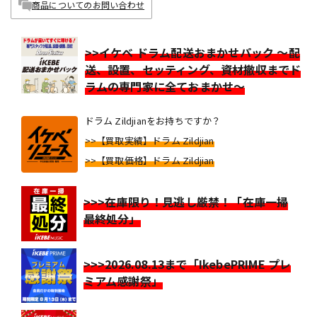
商品についてのお問い合わせ
>>イケベ ドラム配送おまかせパック ～配
送、設置、セッティング、資材撤収までド
ラムの専門家に全ておまかせ～
ドラム Zildjianをお持ちですか？
>>【買取実績】ドラム Zildjian
>>【買取価格】ドラム Zildjian
>>>在庫限り！見逃し厳禁！「在庫一掃
最終処分」
>>>2026.08.13まで「IkebePRIME プレ
ミアム感謝祭」