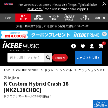
For Overseas Customers: Please visit "
https://global.ikebe-
gakki.com/
" for direct international shipping.
買う
売る
イベント
学割
TOP
店舗一覧
ストア
中古買取
動画
サービス
【重要】熊本県で発生した地震に伴う配送の遅延について(
07月29日
更新)
0
詳細検索
TOP
ONLINE STORE
ドラム
シンバル
クラッシュシンバル
Zildjian
K Custom Hybrid Crash 18
[NKZL18CHBC]
ドラステサマーセール2026対象品！
エレキギター
アコギ/エレアコ
ポイント
10%
還元