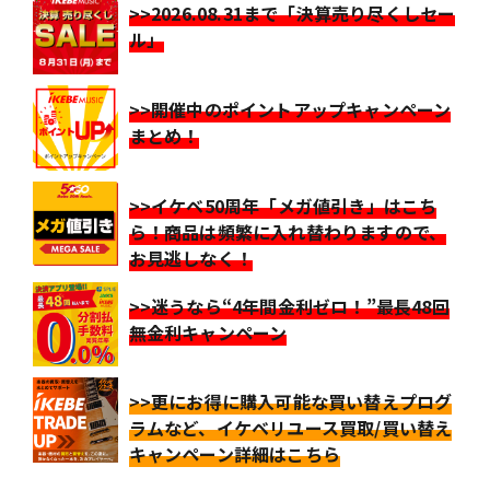
>>2026.08.31まで「決算売り尽くしセー
ル」
>>開催中のポイントアップキャンペーン
まとめ！
>>イケベ50周年「メガ値引き」はこち
ら！商品は頻繁に入れ替わりますので、
お見逃しなく！
>>迷うなら“4年間金利ゼロ！”最長48回
無金利キャンペーン
>>更にお得に購入可能な買い替えプログ
ラムなど、イケベリユース買取/買い替え
キャンペーン詳細はこちら