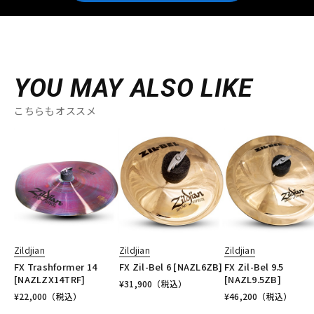
YOU MAY ALSO LIKE
こちらもオススメ
Zildjian
Zildjian
Zildjian
FX Trashformer 14
FX Zil-Bel 6 [NAZL6ZB]
FX Zil-Bel 9.5
[NAZLZX14TRF]
[NAZL9.5ZB]
¥
31,900
（税込）
¥
22,000
（税込）
¥
46,200
（税込）