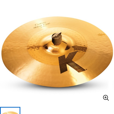
ベース
ウクレレ
ドラム
パーカッション
キーボード
電子ピアノ
管楽器
その他楽器
アンプ
エフェクター
DJ機器
DTM