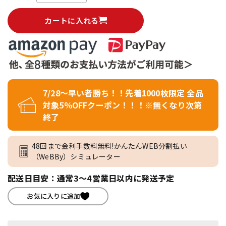
カートに入れる
7/28～早い者勝ち！！先着1000枚限定 全品
対象5％OFFクーポン！！！※無くなり次第
終了
48回まで金利手数料無料!かんたんWEB分割払い
（WeBBy）シミュレーター
配送日目安：通常3～4営業日以内に発送予定
お気に入りに追加