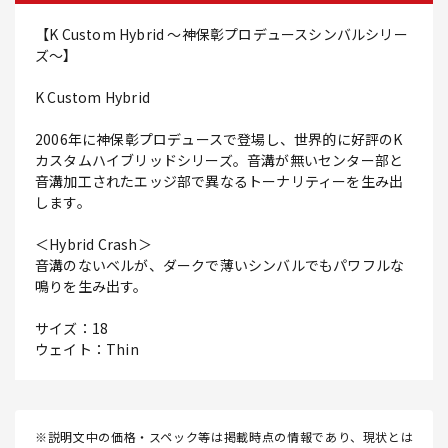
【K Custom Hybrid ～神保彰プロデュースシンバルシリー
ズ～】
K Custom Hybrid
2006年に神保彰プロデュースで登場し、世界的に好評のK
カスタムハイブリッドシリーズ。音溝が無いセンター部と
音溝加工されたエッジ部で異なるトーナリティーを生み出
します。
＜Hybrid Crash＞
音溝のないベルが、ダークで薄いシンバルでもパワフルな
鳴りを生み出す。
サイズ：18
ウェイト：Thin
※説明文中の価格・スペック等は掲載時点の情報であり、現状とは