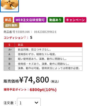
DTM オンライン納品
レコーディング機器
新品
WEB注文店頭受取可
動画あり
キャンペーン
配信/ライブ機器
楽器アクセサリ
送料無料
商品番号 93889
JAN ：
0642388299616
S
中古
ヴィンテージ
コンディション
：
¥
74,800
販売価格
（税込）
6800pt(10%)
獲得予定ポイント：
注文数：