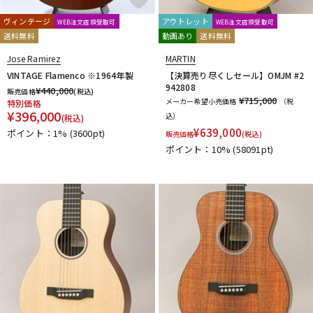
ヴィンテージ
アウトレット
WEB注文店頭受取可
WEB注文店頭受取可
送料無料
動画あり
送料無料
Jose Ramirez
MARTIN
VINTAGE Flamenco ※1964年製
【決算売り尽くしセール】OMJM #2
942808
¥
440,000
販売価格
(税込)
¥715,000
メーカー希望小売価格
（税
特別価格
¥
396,000
込）
(税込)
¥
639,000
ポイント：1%
(3600pt)
販売価格
(税込)
ポイント：10%
(58091pt)