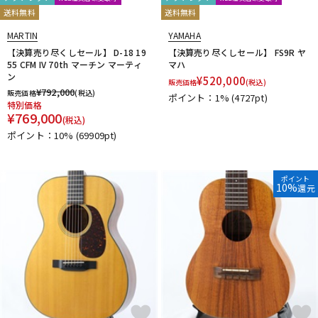
送料無料
送料無料
MARTIN
YAMAHA
【決算売り尽くしセール】 D-18 19
【決算売り尽くしセール】 FS9R ヤ
55 CFM IV 70th マーチン マーティ
マハ
ン
¥
520,000
販売価格
(税込)
¥
792,000
販売価格
(税込)
ポイント：1%
(4727pt)
特別価格
¥
769,000
(税込)
ポイント：10%
(69909pt)
ポイント
10%
還元