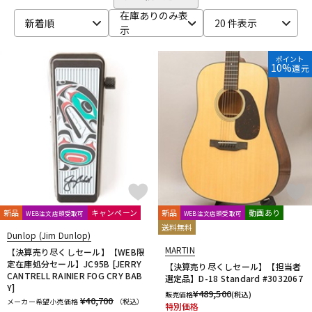
在庫ありのみ表
ベース
ウクレレ
新着順
20 件表示
示
ポイント
10%
還元
ドラム
パーカッション
キーボード
電子ピアノ
管楽器
その他楽器
新品
キャンペーン
新品
動画あり
WEB注文店頭受取可
WEB注文店頭受取可
アンプ
エフェクター
送料無料
Dunlop (Jim Dunlop)
MARTIN
【決算売り尽くしセール】【WEB限
定在庫処分セール】JC95B [JERRY
【決算売り尽くしセール】【担当者
DJ機器
DTM
CANTRELL RAINIER FOG CRY BAB
選定品】D-18 Standard #3032067
Y]
¥
489,500
販売価格
(税込)
¥40,700
メーカー希望小売価格
（税込）
特別価格