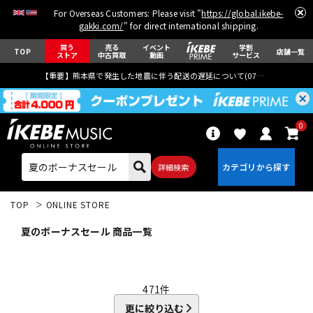
For Overseas Customers: Please visit "
https://global.ikebe-
gakki.com/
" for direct international shipping.
買う
売る
イベント
学割
TOP
店舗一覧
ストア
中古買取
動画
サービス
【重要】熊本県で発生した地震に伴う配送の遅延について(
07月29日
更新)
0
詳細検索
TOP
ONLINE STORE
夏のボーナスセール 商品一覧
エレキギター
アコギ/エレアコ
471
件
更に絞り込む