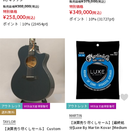
¥
379,000
販売価格
(税込)
¥
308,000
特別価格
販売価格
(税込)
¥
349,000
特別価格
(税込)
¥
258,000
(税込)
ポイント：10%
(31727pt)
ポイント：10%
(23454pt)
アウトレット
アウトレット
WEB注文店頭受取可
WEB注文店頭受取可
送料無料
MARTIN
TAYLOR
【決算売り尽くしセール】[最終処
分]Luxe By Martin Kovar [Medium
【決算売り尽くしセール】 Custom