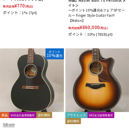
特価】Master Built TE Personal メ
¥
770
イトン
販売価格
(税込)
～ポイント10%還元&フェアSPセー
ポイント：1%
(7pt)
ル～ Finger Style Guitar Fair!!
【Maton】
¥
860,000
販売価格
(税込)
ポイント：10%
(78181pt)
ポイント
10%
還元
新品
送料無料
アウトレット
WEB注文店頭受取可
WEB注文店頭受取可
送料無料
Gibson