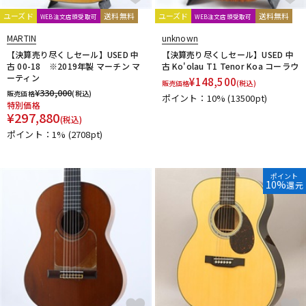
ユーズド
送料無料
ユーズド
送料無料
WEB注文店頭受取可
WEB注文店頭受取可
MARTIN
unknown
【決算売り尽くしセール】USED 中
【決算売り尽くしセール】USED 中
古 00-18 ※2019年製 マーチン マ
古 Ko'olau T1 Tenor Koa コーラウ
ーティン
¥
148,500
販売価格
(税込)
¥
330,000
販売価格
(税込)
ポイント：10%
(13500pt)
特別価格
¥
297,880
(税込)
ポイント：1%
(2708pt)
ポイント
10%
還元