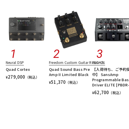
Neural DSP
Freedom Custom Guitar Research
TECH21
Quad Cortex
Quad Sound Bass Pre
【入荷待ち、ご予約
Amp II Limited Black
中】 SansAmp
279,000
¥
（税込）
Programmable Bas
51,370
¥
（税込）
Driver ELITE [PBDR
62,700
¥
（税込）