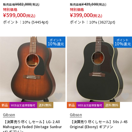
¥
682,000
¥
439,000
販売価格
(税込)
販売価格
(税込)
特別価格
特別価格
¥
599,000
¥
399,000
(税込)
(税込)
ポイント：10%
(54454pt)
ポイント：10%
(36272pt)
ポイント
ポイント
10%
10%
還元
還元
新品
送料無料
新品
送料無料
WEB注文店頭受取可
WEB注文店頭受取可
Gibson
Gibson
【決算売り尽くしセール】LG-2 All
【決算売り尽くしセール】50s J-45
Mahogany Faded (Vintage Sunbur
Original (Ebony) ギブソン
st) ギブソン