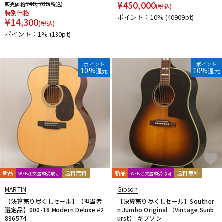
¥
450,000
¥
40,700
販売価格
(税込)
(税込)
DTM オンライン納品
レコーディング機器
特別価格
ポイント：10%
(40909pt)
¥
14,300
(税込)
ポイント：1%
(130pt)
配信/ライブ機器
楽器アクセサリ
ポイント
ポイント
10%
10%
還元
還元
中古
ヴィンテージ
新品
送料無料
新品
送料無料
WEB注文店頭受取可
WEB注文店頭受取可
MARTIN
Gibson
【決算売り尽くしセール】【担当者
【決算売り尽くしセール】Souther
選定品】000-18 Modern Deluxe #2
n Jumbo Original （Vintage Sunb
896574
urst） ギブソン