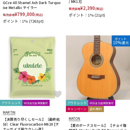
/ MK13]
GCce All Shamel Ash Dark Turquo
ise Metallic テイラー
¥
2,390
販売価格
(税込)
¥
799,000
ポイント：1%
(21pt)
販売価格
(税込)
ポイント：1%
(7263pt)
ポイント
10%
還元
アウトレット
アウトレット
WEB注文店頭受取可
WEB注文店頭受取可
キャンペーン
送料無料
MARTIN
MATON
【決算売り尽くしセール】［最終処
分］Clear Fluorocarbon M620 [テ
【夏のボーナスセール】 【チョイ傷
ナーサイズ用ウクレレ弦]