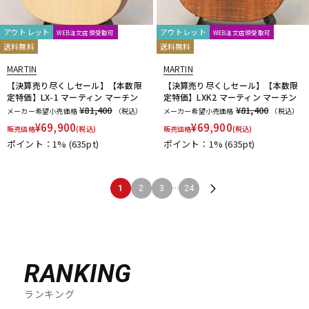
アウトレット
アウトレット
WEB注文店頭受取可
WEB注文店頭受取可
送料無料
送料無料
MARTIN
MARTIN
【決算売り尽くしセール】【本数限
【決算売り尽くしセール】【本数限
定特価】LX-1 マーティン マーチン
定特価】LXK2 マーティン マーチン
¥81,400
¥81,400
メーカー希望小売価格
（税込）
メーカー希望小売価格
（税込）
¥
69,900
¥
69,900
販売価格
(税込)
販売価格
(税込)
ポイント：1%
(635pt)
ポイント：1%
(635pt)
...
1
2
3
24
RANKING
ランキング