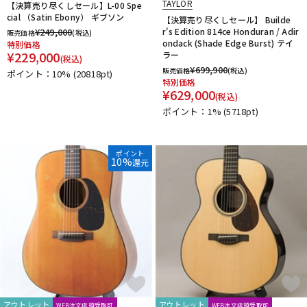
TAYLOR
【決算売り尽くしセール】L-00 Spe
cial （Satin Ebony） ギブソン
【決算売り尽くしセール】 Builde
¥
249,000
r's Edition 814ce Honduran / Adir
販売価格
(税込)
ondack (Shade Edge Burst) テイ
特別価格
¥
229,000
ラー
(税込)
¥
699,900
販売価格
(税込)
ポイント：10%
(20818pt)
特別価格
¥
629,000
(税込)
ポイント：1%
(5718pt)
ポイント
10%
還元
アウトレット
アウトレット
WEB注文店頭受取可
WEB注文店頭受取可