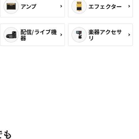
アンプ
エフェクター
配信/ライブ機
楽器アクセサ
器
リ