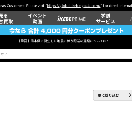
eas Customers: Please visit "
https://global.ikebe-gakki.com/
" for direct intern
売る
イベント
学割
古買取
動画
サービス
【重要】熊本県で発生した地震に伴う配送の遅延について(
07月29日
更新)
ベース
ウクレレ
更に絞り込む
管楽器
その他楽器