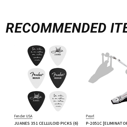
RECOMMENDED
IT
Fender USA
Pearl
JUANES 351 CELLULOID PICKS (6)
P-2051C [ELIMINATO