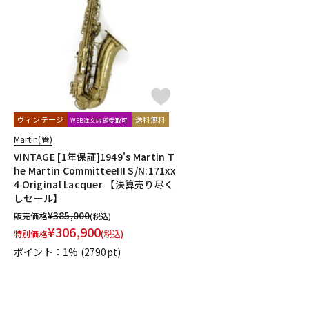
DJ機器
DTM
中古
ヴィンテー
ヴィンテージ
送料無料
WEB注文店頭受取可
Martin(管)
VINTAGE [1年保証]1949's Martin T
he Martin CommitteeIII S/N:171xx
4 Original Lacquer 【決算売り尽く
しセール】
¥
385,000
販売価格
(税込)
¥
306,900
特別価格
(税込)
ポイント：1%
(2790pt)