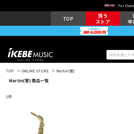
For Overs
買う
TOP
ストア
中
TOP
ONLINE STORE
Martin(管)
Martin(管) 商品一覧
アコギ/エレ
エレキギター
アコ
1
件
キーボード
電子ピアノ