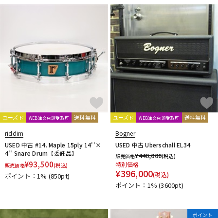
ユーズド
送料無料
ユーズド
送料無料
WEB注文店頭受取可
WEB注文店頭受取可
riddim
Bogner
USED 中古 #14. Maple 15ply 14''×
USED 中古 Uberschall EL34
4'' Snare Drum【委託品】
¥
440,000
販売価格
(税込)
¥
93,500
特別価格
販売価格
(税込)
¥
396,000
(税込)
ポイント：1%
(850pt)
ポイント：1%
(3600pt)
ポイント