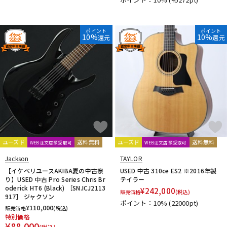
ポイント
ポイント
10%
10%
還元
還元
ユーズド
送料無料
ユーズド
送料無料
WEB注文店頭受取可
WEB注文店頭受取可
Jackson
TAYLOR
【イケベリユースAKIBA夏の中古祭
USED 中古 310ce ES2 ※2016年製
り】USED 中古 Pro Series Chris Br
テイラー
oderick HT6 (Black) ［SN.ICJ2113
¥
242,000
販売価格
(税込)
917］ ジャクソン
ポイント：10%
(22000pt)
¥
110,000
販売価格
(税込)
特別価格
¥
88,000