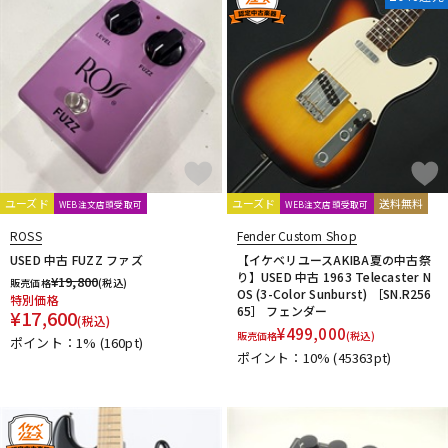
ユーズド
ユーズド
送料無料
WEB注文店頭受取可
WEB注文店頭受取可
ROSS
Fender Custom Shop
USED 中古 FUZZ ファズ
【イケベリユースAKIBA夏の中古祭
り】USED 中古 1963 Telecaster N
¥
19,800
販売価格
(税込)
OS (3-Color Sunburst) ［SN.R256
特別価格
65］ フェンダー
¥
17,600
(税込)
¥
499,000
販売価格
(税込)
ポイント：1%
(160pt)
ポイント：10%
(45363pt)