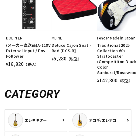
DOEPFER
MEINL
Fender Made in Japan
(メーカー直送品)A-119V
Deluxe Cajon Seat -
Traditional 2025
External Input / Env
Red [DCS-R]
Collection 60s
Follower
Stratocaster
5,280
¥
（税込）
(Competition Black
18,920
¥
（税込）
Color
Sunburst/Rosewoo
142,800
¥
（税込）
CATEGORY
エレキギター
アコギ/エレアコ