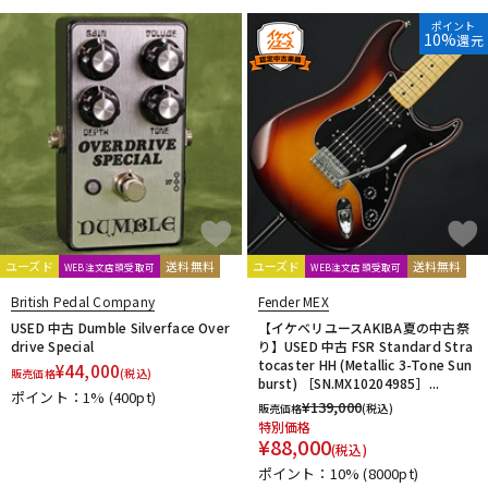
ポイント
10%
還元
ユーズド
送料無料
ユーズド
送料無料
WEB注文店頭受取可
WEB注文店頭受取可
British Pedal Company
Fender MEX
USED 中古 Dumble Silverface Over
【イケベリユースAKIBA夏の中古祭
drive Special
り】USED 中古 FSR Standard Stra
tocaster HH (Metallic 3-Tone Sun
¥
44,000
販売価格
(税込)
burst) ［SN.MX10204985］...
ポイント：1%
(400pt)
¥
139,000
販売価格
(税込)
特別価格
¥
88,000
(税込)
ポイント：10%
(8000pt)