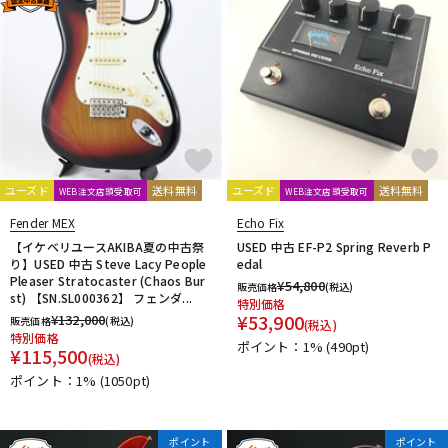
ユーズド
送料無料
ユーズド
送料無料
WEB注文店頭受取可
WEB注文店頭受取可
Fender MEX
Echo Fix
【イケベリユースAKIBA夏の中古祭
USED 中古 EF-P2 Spring Reverb P
り】USED 中古 Steve Lacy People
edal
Pleaser Stratocaster (Chaos Bur
¥
54,800
販売価格
(税込)
st) 【SN.SL000362】 フェンダ...
特別価格
¥
53,900
¥
132,000
販売価格
(税込)
(税込)
特別価格
ポイント：1%
(490pt)
¥
115,500
(税込)
ポイント：1%
(1050pt)
ポイント
ポイント