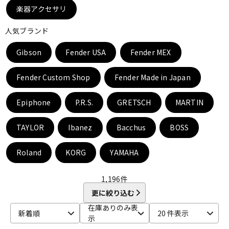
DTM オンライン納品
レコーディング機器
楽器アクセサリ
人気ブランド
配信/ライブ機器
楽器アクセサリ
Gibson
Fender USA
Fender MEX
Fender Custom Shop
Fender Made in Japan
中古
ヴィンテージ
Epiphone
P.R.S.
GRETSCH
MARTIN
TAYLOR
Ibanez
Bacchus
BOSS
Roland
KORG
YAMAHA
1,196
件
更に絞り込む
在庫ありのみ表
新着順
20 件表示
示