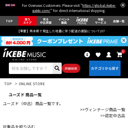
For Overseas Customers: Please visit "
https://global.ikebe-
gakki.com/
" for direct international shipping.
買う
売る
イベント
学割
TOP
店舗一覧
ストア
中古買取
動画
サービス
【重要】熊本県で発生した地震に伴う配送の遅延について(
07月29日
更新)
0
詳細検索
TOP
ONLINE STORE
ユーズド 商品一覧
ユーズド（中古）商品一覧です。
>>ヴィンテージ商品一覧
>>認定中古品
エレキギター
アコギ/エレアコ
対象品を絞り込む