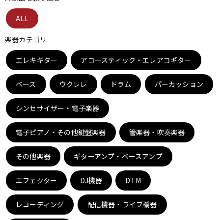
ベース
ウクレレ
ALL
楽器カテゴリ
ドラム
パーカッション
エレキギター
アコースティック・エレアコギター
ベース
ウクレレ
ドラム
パーカッション
キーボード
電子ピアノ
シンセサイザー・電子楽器
管楽器
その他楽器
電子ピアノ・その他鍵盤楽器
管楽器・吹奏楽器
その他楽器
ギターアンプ・ベースアンプ
アンプ
エフェクター
エフェクター
DJ機器
DTM
DJ機器
DTM
レコーディング
配信機器・ライブ機器