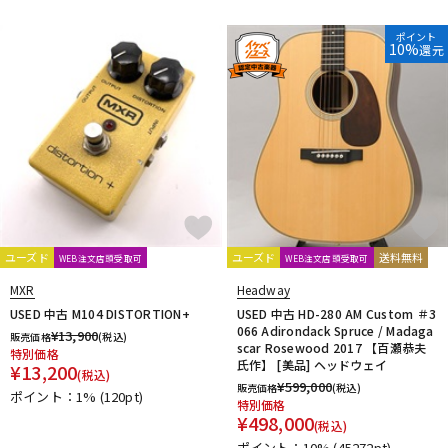
ポイント
10%
還元
ユーズド
ユーズド
送料無料
WEB注文店頭受取可
WEB注文店頭受取可
MXR
Headway
USED 中古 M104 DISTORTION+
USED 中古 HD-280 AM Custom ＃3
066 Adirondack Spruce / Madaga
¥
13,900
販売価格
(税込)
scar Rosewood 2017 【百瀬恭夫
特別価格
氏作】 [美品] ヘッドウェイ
¥
13,200
(税込)
¥
599,000
販売価格
(税込)
ポイント：1%
(120pt)
特別価格
¥
498,000
(税込)
ポイント：10%
(45272pt)