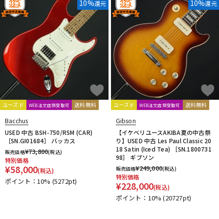
10%
10%
還元
還元
ユーズド
送料無料
ユーズド
送料無料
WEB注文店頭受取可
WEB注文店頭受取可
Bacchus
Gibson
USED 中古 BSH-750/RSM (CAR)
【イケベリユースAKIBA夏の中古祭
［SN.GI01684］ バッカス
り】USED 中古 Les Paul Classic 20
18 Satin (Iced Tea) ［SN.1800731
¥
73,800
販売価格
(税込)
98］ ギブソン
特別価格
¥
58,000
¥
249,000
販売価格
(税込)
(税込)
特別価格
ポイント：10%
(5272pt)
¥
228,000
(税込)
ポイント：10%
(20727pt)