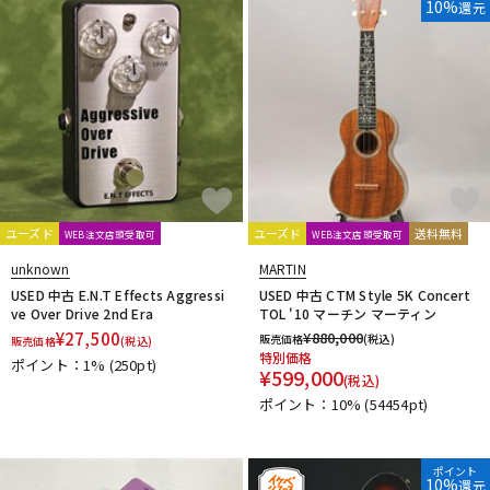
10%
還元
ユーズド
ユーズド
送料無料
WEB注文店頭受取可
WEB注文店頭受取可
unknown
MARTIN
USED 中古 E.N.T Effects Aggressi
USED 中古 CTM Style 5K Concert
ve Over Drive 2nd Era
TOL '10 マーチン マーティン
¥
27,500
¥
880,000
販売価格
(税込)
販売価格
(税込)
特別価格
ポイント：1%
(250pt)
¥
599,000
(税込)
ポイント：10%
(54454pt)
ポイント
10%
還元