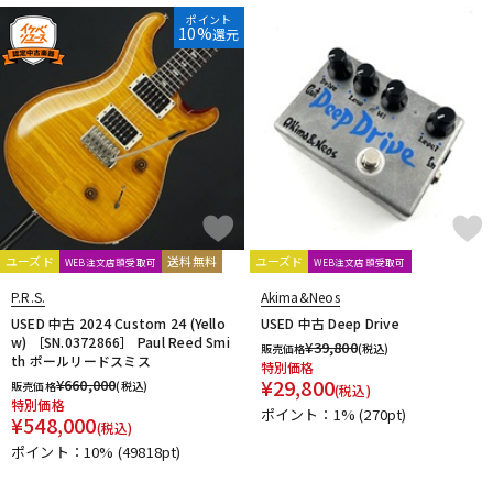
ポイント
10%
還元
ユーズド
送料無料
ユーズド
WEB注文店頭受取可
WEB注文店頭受取可
P.R.S.
Akima&Neos
USED 中古 2024 Custom 24 (Yello
USED 中古 Deep Drive
w) ［SN.0372866］ Paul Reed Smi
¥
39,800
販売価格
(税込)
th ポールリードスミス
特別価格
¥
29,800
¥
660,000
販売価格
(税込)
(税込)
特別価格
ポイント：1%
(270pt)
¥
548,000
(税込)
ポイント：10%
(49818pt)