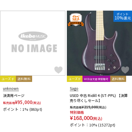
ポイント
10%
還元
ユーズド
送料無料
ユーズド
送料無料
WEB注文店頭受取可
unknown
Sago
決済用ページ
USED 中古 Ridill 4 (ST-PPL) 【決算
売り尽くしセール】
¥
95,000
販売価格
(税込)
¥
219,000
販売価格
(税込)
ポイント：1%
(863pt)
特別価格
¥
168,000
(税込)
ポイント：10%
(15272pt)