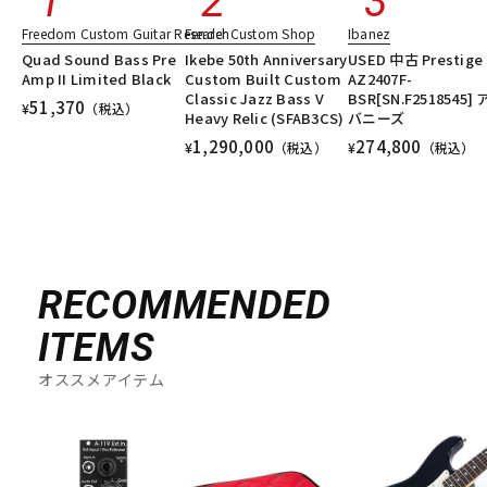
Freedom Custom Guitar Research
Fender Custom Shop
Ibanez
Quad Sound Bass Pre
Ikebe 50th Anniversary
USED 中古 Prestige
Amp II Limited Black
Custom Built Custom
AZ2407F-
Classic Jazz Bass V
BSR[SN.F2518545]
51,370
¥
（税込）
Heavy Relic (SFAB3CS)
バニーズ
1,290,000
274,800
¥
（税込）
¥
（税込）
RECOMMENDED
ITEMS
オススメアイテム