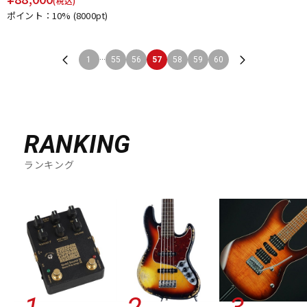
(税込)
ポイント：10%
(8000pt)
...
1
55
56
57
58
59
60
RANKING
ランキング