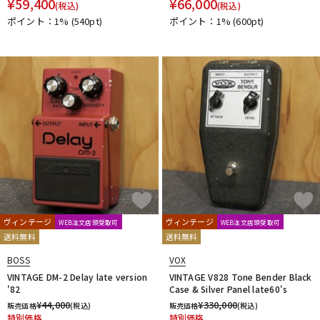
¥
59,400
¥
66,000
(税込)
(税込)
ポイント：1%
(540pt)
ポイント：1%
(600pt)
ヴィンテージ
ヴィンテージ
WEB注文店頭受取可
WEB注文店頭受取可
送料無料
送料無料
BOSS
VOX
VINTAGE DM-2 Delay late version
VINTAGE V828 Tone Bender Black
'82
Case & Silver Panel late60's
¥
44,000
¥
330,000
販売価格
(税込)
販売価格
(税込)
特別価格
特別価格