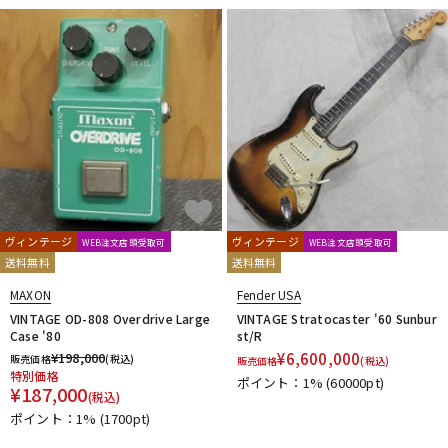
ヴィンテージ
ヴィンテージ
WEB注文店頭受取可
WEB注文店頭受取可
送料無料
送料無料
MAXON
Fender USA
VINTAGE OD-808 Overdrive Large
VINTAGE Stratocaster '60 Sunbur
Case '80
st/R
¥
198,000
¥
6,600,000
販売価格
(税込)
販売価格
(税込)
特別価格
ポイント：1%
(60000pt)
¥
187,000
(税込)
ポイント：1%
(1700pt)