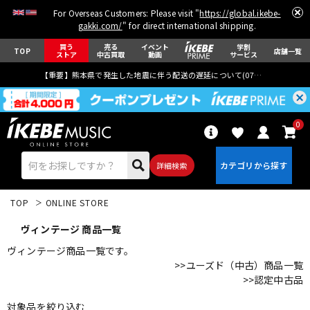
For Overseas Customers: Please visit "
https://global.ikebe-
gakki.com/
" for direct international shipping.
買う
売る
イベント
学割
TOP
店舗一覧
ストア
中古買取
動画
サービス
【重要】熊本県で発生した地震に伴う配送の遅延について(
07月29日
更新)
0
詳細検索
TOP
ONLINE STORE
ヴィンテージ 商品一覧
ヴィンテージ商品一覧です。
>>ユーズド（中古）商品一覧
>>認定中古品
エレキギター
アコギ/エレアコ
対象品を絞り込む