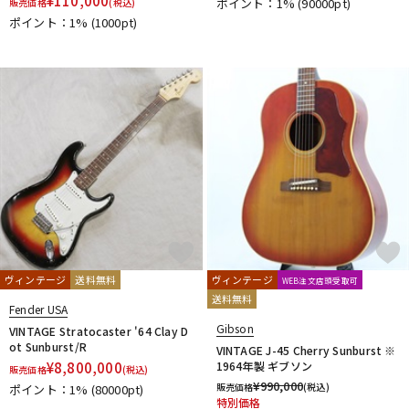
¥
110,000
ポイント：1%
(90000pt)
販売価格
(税込)
ポイント：1%
(1000pt)
ヴィンテージ
送料無料
ヴィンテージ
WEB注文店頭受取可
送料無料
Fender USA
Gibson
VINTAGE Stratocaster '64 Clay D
ot Sunburst/R
VINTAGE J-45 Cherry Sunburst ※
¥
8,800,000
1964年製 ギブソン
販売価格
(税込)
¥
990,000
販売価格
(税込)
ポイント：1%
(80000pt)
特別価格