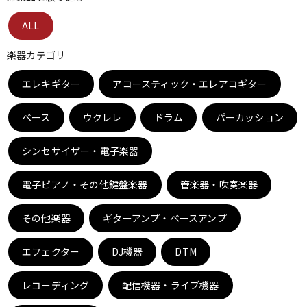
ベース
ウクレレ
ALL
楽器カテゴリ
ドラム
パーカッション
エレキギター
アコースティック・エレアコギター
ベース
ウクレレ
ドラム
パーカッション
キーボード
電子ピアノ
シンセサイザー・電子楽器
管楽器
その他楽器
電子ピアノ・その他鍵盤楽器
管楽器・吹奏楽器
その他楽器
ギターアンプ・ベースアンプ
アンプ
エフェクター
エフェクター
DJ機器
DTM
DJ機器
DTM
レコーディング
配信機器・ライブ機器