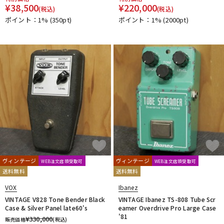
¥
38,500
¥
220,000
(税込)
(税込)
ポイント：1%
(350pt)
ポイント：1%
(2000pt)
ヴィンテージ
ヴィンテージ
WEB注文店頭受取可
WEB注文店頭受取可
送料無料
送料無料
VOX
Ibanez
VINTAGE V828 Tone Bender Black
VINTAGE Ibanez TS-808 Tube Scr
Case & Silver Panel late60's
eamer Overdrive Pro Large Case
'81
¥
330,000
販売価格
(税込)