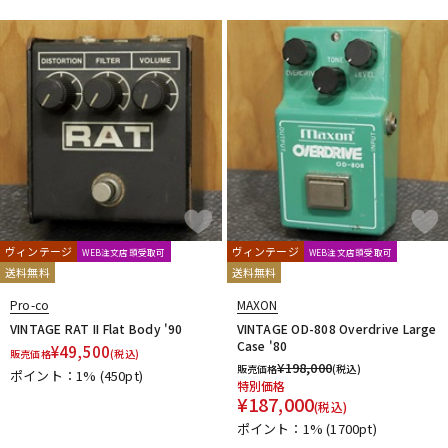
ヴィンテージ
ヴィンテージ
WEB注文店頭受取可
WEB注文店頭受取可
送料無料
送料無料
Pro-co
MAXON
VINTAGE RAT II Flat Body '90
VINTAGE OD-808 Overdrive Large
Case '80
¥
49,500
販売価格
(税込)
¥
198,000
販売価格
(税込)
ポイント：1%
(450pt)
特別価格
¥
187,000
(税込)
ポイント：1%
(1700pt)