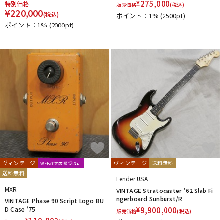
¥
275,000
特別価格
販売価格
(税込)
¥
220,000
(税込)
ポイント：1%
(2500pt)
ポイント：1%
(2000pt)
ヴィンテージ
ヴィンテージ
送料無料
WEB注文店頭受取可
送料無料
Fender USA
MXR
VINTAGE Stratocaster '62 Slab Fi
ngerboard Sunburst/R
VINTAGE Phase 90 Script Logo BU
D Case '75
¥
9,900,000
販売価格
(税込)