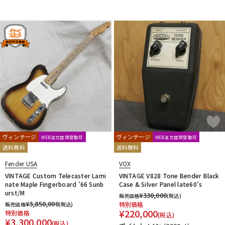
ヴィンテージ
ヴィンテージ
WEB注文店頭受取可
WEB注文店頭受取可
送料無料
送料無料
Fender USA
VOX
VINTAGE Custom Telecaster Lami
VINTAGE V828 Tone Bender Black
nate Maple Fingerboard '66 Sunb
Case & Silver Panel late60's
urst/M
¥
330,000
販売価格
(税込)
¥
3,850,000
特別価格
販売価格
(税込)
¥
220,000
特別価格
(税込)
¥
3,300,000
(税込)