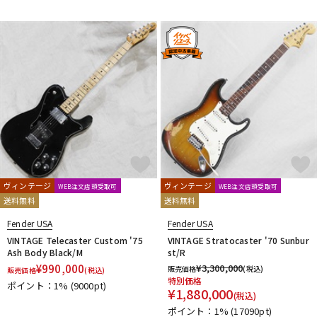
ヴィンテージ
ヴィンテージ
WEB注文店頭受取可
WEB注文店頭受取可
送料無料
送料無料
Fender USA
Fender USA
VINTAGE Telecaster Custom '75
VINTAGE Stratocaster '70 Sunbur
Ash Body Black/M
st/R
¥
990,000
¥
3,300,000
販売価格
(税込)
販売価格
(税込)
特別価格
ポイント：1%
(9000pt)
¥
1,880,000
(税込)
ポイント：1%
(17090pt)