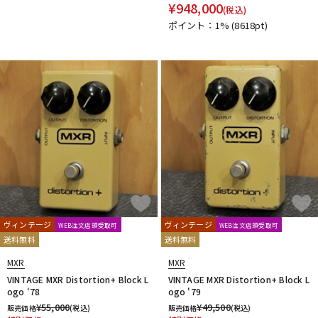
¥
948,000
(税込)
ポイント：1%
(8618pt)
ヴィンテージ
ヴィンテージ
WEB注文店頭受取可
WEB注文店頭受取可
送料無料
送料無料
MXR
MXR
VINTAGE MXR Distortion+ Block L
VINTAGE MXR Distortion+ Block L
ogo '78
ogo '79
¥
55,000
¥
49,500
販売価格
(税込)
販売価格
(税込)