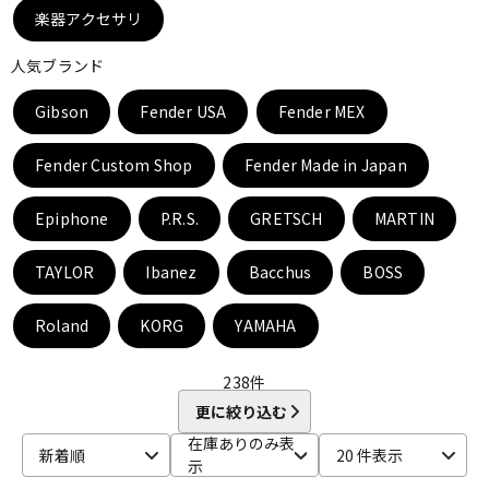
DTM オンライン納品
レコーディング機器
楽器アクセサリ
人気ブランド
配信/ライブ機器
楽器アクセサリ
Gibson
Fender USA
Fender MEX
Fender Custom Shop
Fender Made in Japan
中古
ヴィンテージ
Epiphone
P.R.S.
GRETSCH
MARTIN
TAYLOR
Ibanez
Bacchus
BOSS
Roland
KORG
YAMAHA
238
件
更に絞り込む
在庫ありのみ表
新着順
20 件表示
示