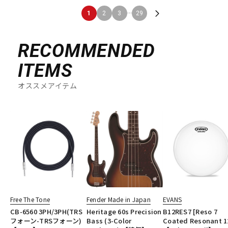
...
1
2
3
29
RECOMMENDED
ITEMS
オススメアイテム
Free The Tone
Fender Made in Japan
EVANS
CB-6560 3PH/3PH(TRS
Heritage 60s Precision
B12RES7 [Reso 7
フォーン-TRSフォーン)
Bass (3-Color
Coated Resonant 1