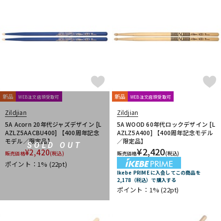
新品
新品
WEB注文店頭受取可
WEB注文店頭受取可
Zildjian
Zildjian
5A Acorn 20年代ジャズデザイン [L
5A WOOD 60年代ロックデザイン [L
AZLZ5AACBU400] 【400周年記念
AZLZ5A400] 【400周年記念モデル
モデル／限定品】
／限定品】
SOLD OUT
¥
2,420
¥
2,420
販売価格
(税込)
販売価格
(税込)
ポイント：1%
(22pt)
Ikebe PRIME に入会してこの商品を
2,178（税込）で購入する
ポイント：1%
(22pt)