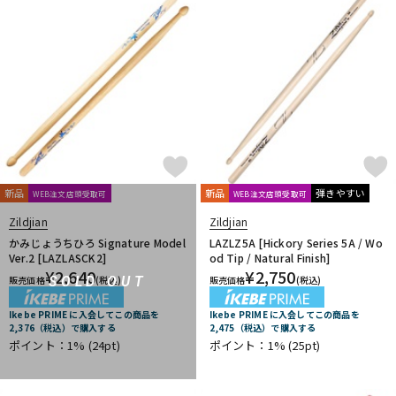
新品
新品
弾きやすい
WEB注文店頭受取可
WEB注文店頭受取可
Zildjian
Zildjian
かみじょうちひろ Signature Model
LAZLZ5A [Hickory Series 5A / Wo
Ver.2 [LAZLASCK2]
od Tip / Natural Finish]
¥
2,640
¥
2,750
SOLD OUT
販売価格
(税込)
販売価格
(税込)
Ikebe PRIME に入会してこの商品を
Ikebe PRIME に入会してこの商品を
2,376（税込）で購入する
2,475（税込）で購入する
ポイント：1%
(24pt)
ポイント：1%
(25pt)