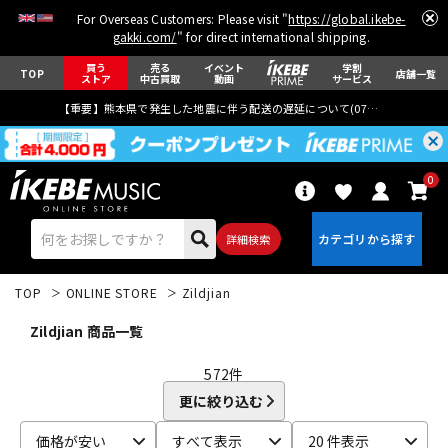
For Overseas Customers: Please visit "
https://global.ikebe-
gakki.com/
" for direct international shipping.
買う
売る
イベント
学割
TOP
店舗一覧
ストア
中古買取
動画
サービス
【重要】熊本県で発生した地震に伴う配送の遅延について(
07月29日
更新)
0
詳細検索
TOP
ONLINE STORE
Zildjian
Zildjian 商品一覧
572
件
更に絞り込む
エレキギター
アコギ/エレアコ
価格が安い
すべて表示
20 件表示