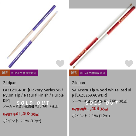
DTM オンライン納品
レコーディング機器
配信/ライブ機器
楽器アクセサリ
中古
ヴィンテージ
新品
新品
WEB注文店頭受取可
WEB注文店頭受取可
Zildjian
Zildjian
LAZLZ5BNDP [Hickory Series 5B /
5A Acorn Tip Wood White Red Di
Nylon Tip / Natural Finish / Purple
p [LAZLZ5AACWDR]
DIP]
¥1,760
メーカー希望小売価格
（税込）
SOLD OUT
SOLD OUT
¥1,760
メーカー希望小売価格
（税込）
¥
1,408
販売価格
(税込)
¥
1,408
販売価格
(税込)
ポイント：1%
(12pt)
ポイント：1%
(12pt)