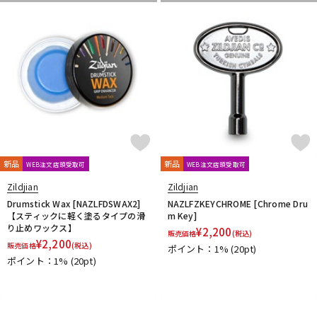
新品
新品
WEB注文店頭受取可
WEB注文店頭受取可
Zildjian
Zildjian
Drumstick Wax [NAZLFDSWAX2]
NAZLFZKEYCHROME [Chrome Dru
【スティックに軽く塗るタイプの滑
m Key]
り止めワックス】
¥
2,200
販売価格
(税込)
¥
2,200
販売価格
(税込)
ポイント：1%
(20pt)
ポイント：1%
(20pt)