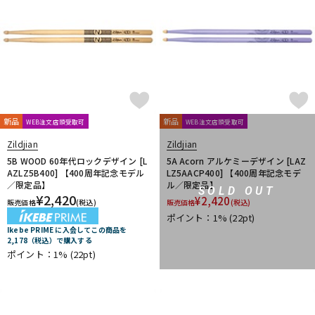
新品
新品
WEB注文店頭受取可
WEB注文店頭受取可
Zildjian
Zildjian
5B WOOD 60年代ロックデザイン [L
5A Acorn アルケミーデザイン [LAZ
AZLZ5B400] 【400周年記念モデル
LZ5AACP400] 【400周年記念モデ
／限定品】
ル／限定品】
SOLD OUT
¥
2,420
¥
2,420
販売価格
(税込)
販売価格
(税込)
ポイント：1%
(22pt)
Ikebe PRIME に入会してこの商品を
2,178（税込）で購入する
ポイント：1%
(22pt)