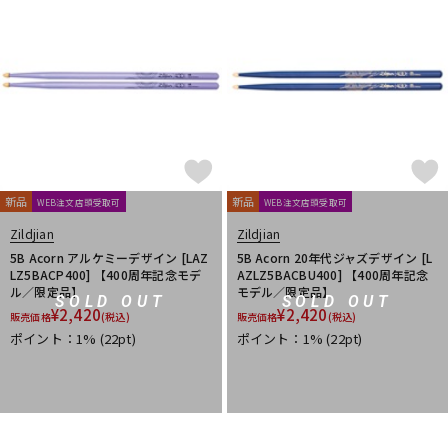
新品
新品
WEB注文店頭受取可
WEB注文店頭受取可
Zildjian
Zildjian
5B Acorn アルケミーデザイン [LAZ
5B Acorn 20年代ジャズデザイン [L
LZ5BACP400] 【400周年記念モデ
AZLZ5BACBU400] 【400周年記念
ル／限定品】
モデル／限定品】
SOLD OUT
SOLD OUT
¥
2,420
¥
2,420
販売価格
(税込)
販売価格
(税込)
ポイント：1%
(22pt)
ポイント：1%
(22pt)