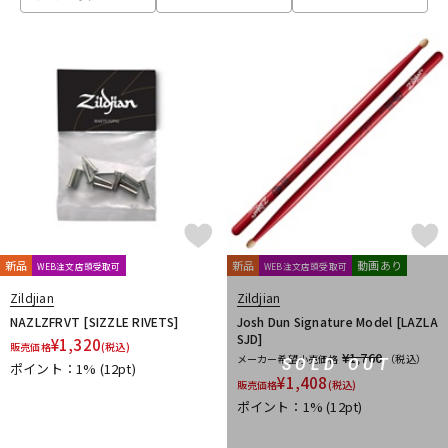
ベース
ウクレレ
ドラム
パーカッション
キーボード
電子ピアノ
管楽器
その他楽器
新品
新品
動画あり
WEB注文店頭受取可
WEB注文店頭受取可
Zildjian
Zildjian
アンプ
エフェクター
NAZLZFRVT [SIZZLE RIVETS]
Josh Dun Signature Model [LAZLA
SJD]
¥
1,320
販売価格
(税込)
¥1,760
メーカー希望小売価格
（税込）
SOLD OUT
ポイント：1%
(12pt)
¥
1,408
販売価格
(税込)
DJ機器
DTM
ポイント：1%
(12pt)