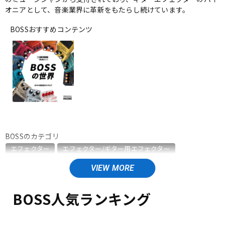
オニアとして、音楽業界に革新をもたらし続けています。
ベース
ウクレレ
BOSSおすすめコンテンツ
ドラム
パーカッション
キーボード
電子ピアノ
管楽器
その他楽器
BOSSのカテゴリ
エフェクター
エフェクター/ギター用エフェクター
アンプ
エフェクター
エフェクター/ベース用エフェクター
エフェクター/エレアコ用エフェクター
エフェクター/ワウペダル・ボリュームペダル
BOSS人気ランキング
DJ機器
DTM
エフェクター/ラインセレクター・フットスイッチ
エフェクター/ワイヤレスシステム
エフェクター/電源周辺機器
エフェクター/その他周辺機器・アクセサリ
エレキギター