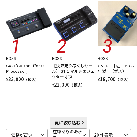
DTM オンライン納品
レコーディング機器
シンセサイザー・電子楽器
ギターアンプ・ベースアンプ
DTM
レコーディング
配信機器・ライブ機器
楽器アクセサリ
ユーズド
ヴィンテージ
ALL
配信/ライブ機器
楽器アクセサリ
中古
ヴィンテージ
BOSS
BOSS
BOSS
GX-1[Guitar Effects
【決算売り尽くしセー
USED 中古 BD-2 
Processor]
ル】GT-1 マルチエフェ
年製 （ボス）
クター ボス
33,000
18,700
¥
（税込）
¥
（税込）
22,000
¥
（税込）
更に絞り込む
在庫ありのみ表
価格が高い
20 件表示