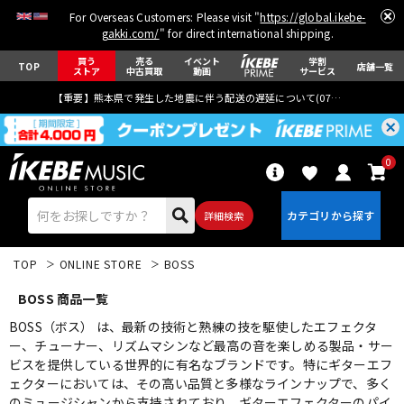
For Overseas Customers: Please visit "
https://global.ikebe-
gakki.com/
" for direct international shipping.
買う
売る
イベント
学割
TOP
店舗一覧
ストア
中古買取
動画
サービス
【重要】熊本県で発生した地震に伴う配送の遅延について(
07月29日
更新)
0
詳細検索
TOP
ONLINE STORE
BOSS
BOSS 商品一覧
BOSS（ボス） は、最新の技術と熟練の技を駆使したエフェクタ
ー、チューナー、リズムマシンなど最高の音を楽しめる製品・サー
ビスを提供している世界的に有名なブランドです。特にギターエフ
エレキギター
アコギ/エレアコ
ェクターにおいては、その高い品質と多様なラインナップで、多く
のミュージシャンから支持されており、ギターエフェクターのパイ