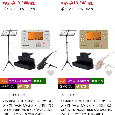
¥
10,648
¥
10,648
販売価格
(税込)
販売価格
(税込)
DTM オンライン納品
レコーディング機器
ポイント：1%
(96pt)
ポイント：1%
(96pt)
配信/ライブ機器
楽器アクセサリ
中古
ヴィンテージ
新品
動画あり
新品
動画あり
WEB注文店頭受取可
WEB注文店頭受取可
弾きやすい
送料無料
弾きやすい
送料無料
trumpet station
trumpet station
YAMAHA TDM-710IV チューナー&
YAMAHA TDM-710GL チューナー&
メトロノーム 4点セット（TDM-710
メトロノーム 4点セット（TDM-710
IV/TM-40BK/MS-RKDX/VIVACE MS-
GL/TM-40PK/MS-RKDX/VIVACE MS
500） 【セットがお買い得!!】
-500） 【セットがお買い得!!】