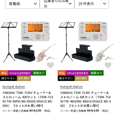
在庫ありのみ表
新着順
20 件表示
示
ベース
ウクレレ
ドラム
パーカッション
キーボード
電子ピアノ
管楽器
その他楽器
新品
動画あり
新品
動画あり
WEB注文店頭受取可
WEB注文店頭受取可
弾きやすい
送料無料
弾きやすい
送料無料
アンプ
エフェクター
trumpet station
trumpet station
YAMAHA TDM-710IV チューナー&
YAMAHA TDM-710IV チューナー&
メトロノーム 4点セット（TDM-710
メトロノーム 4点セット（TDM-710
DJ機器
DTM
IV/TM-40PK/MS-RKDX/VIVACE MS-
IV/TM-40IV/MS-RKDX/VIVACE MS-5
500） 【セットがお買い得!!】
00） 【セットがお買い得!!】
¥14,135
¥14,135
メーカー希望小売価格
（税込）
メーカー希望小売価格
（税込）