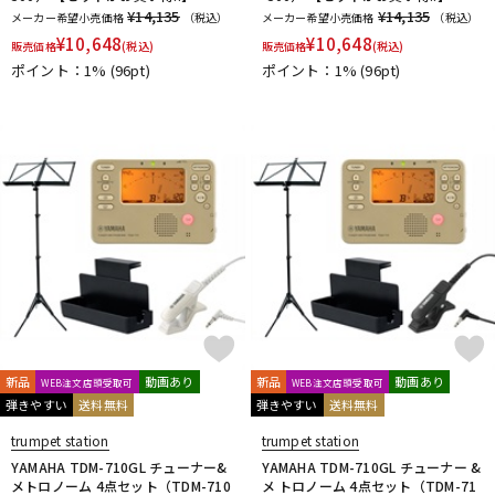
¥14,135
¥14,135
メーカー希望小売価格
（税込）
メーカー希望小売価格
（税込）
¥
10,648
¥
10,648
販売価格
(税込)
販売価格
(税込)
ポイント：1%
(96pt)
ポイント：1%
(96pt)
新品
動画あり
新品
動画あり
WEB注文店頭受取可
WEB注文店頭受取可
弾きやすい
送料無料
弾きやすい
送料無料
trumpet station
trumpet station
YAMAHA TDM-710GL チューナー&
YAMAHA TDM-710GL チューナー &
メトロノーム 4点セット（TDM-710
メ トロノーム 4点セット（TDM-71