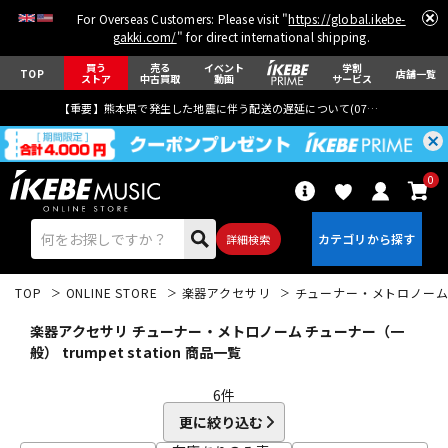
For Overseas Customers: Please visit "
https://global.ikebe-
gakki.com/
" for direct international shipping.
買う
売る
イベント
学割
TOP
店舗一覧
ストア
中古買取
動画
サービス
【重要】熊本県で発生した地震に伴う配送の遅延について(
07月29日
更新)
0
詳細検索
TOP
ONLINE STORE
楽器アクセサリ
チューナー・メトロノー
楽器アクセサリ チューナー・メトロノーム チューナー（一
般） trumpet station 商品一覧
6
件
エレキギター
アコギ/エレアコ
更に絞り込む