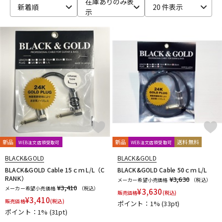
在庫ありのみ表
新着順
20 件表示
示
ベース
ウクレレ
ドラム
パーカッション
キーボード
電子ピアノ
管楽器
その他楽器
新品
新品
送料無料
WEB注文店頭受取可
WEB注文店頭受取可
アンプ
エフェクター
BLACK&GOLD
BLACK&GOLD
BLACK&GOLD Cable 15ｃｍ L/L（C
BLACK&GOLD Cable 50ｃｍ L/L
RANK）
¥3,630
メーカー希望小売価格
（税込）
¥3,410
メーカー希望小売価格
（税込）
¥
3,630
販売価格
(税込)
DJ機器
DTM
¥
3,410
販売価格
(税込)
ポイント：1%
(33pt)
ポイント：1%
(31pt)