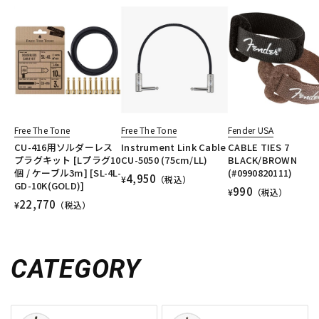
Free The Tone
Free The Tone
Fender USA
CU-416用ソルダーレス
Instrument Link Cable
CABLE TIES 7
プラグキット [Lプラグ10
CU-5050 (75cm/LL)
BLACK/BROWN
個 / ケーブル3m] [SL-4L-
(#0990820111)
4,950
¥
（税込）
GD-10K(GOLD)]
990
¥
（税込）
22,770
¥
（税込）
CATEGORY