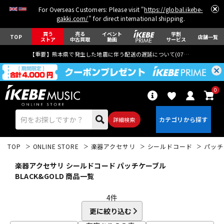
For Overseas Customers: Please visit "
https://global.ikebe-
gakki.com/
" for direct international shipping.
買う
売る
イベント
学割
TOP
店舗一覧
ストア
中古買取
動画
サービス
【重要】熊本県で発生した地震に伴う配送の遅延について(
07月29日
更新)
0
詳細検索
TOP
ONLINE STORE
楽器アクセサリ
シールドコード
パッチ
楽器アクセサリ シールドコード パッチケーブル
BLACK&GOLD 商品一覧
4
件
エレキギター
アコギ/エレアコ
更に絞り込む