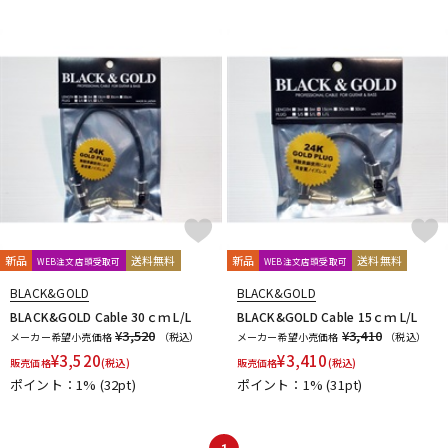
DTM オンライン納品
レコーディング機器
配信/ライブ機器
楽器アクセサリ
中古
ヴィンテージ
新品
送料無料
新品
送料無料
WEB注文店頭受取可
WEB注文店頭受取可
BLACK&GOLD
BLACK&GOLD
BLACK&GOLD Cable 30ｃｍ L/L
BLACK&GOLD Cable 15ｃｍ L/L
¥3,520
¥3,410
メーカー希望小売価格
（税込）
メーカー希望小売価格
（税込）
¥
3,520
¥
3,410
販売価格
(税込)
販売価格
(税込)
ポイント：1%
(32pt)
ポイント：1%
(31pt)