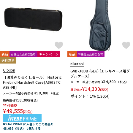
新品
キャンペーン
新品
WEB注文店頭受取可
WEB注文店頭受取可
送料無料
Kikutani
Gibson
GVB-30DB (BLK) [エレキベース用ダ
ブルケース]
【決算売り尽くしセール】 Historic
¥14,300
Firebird Hardshell Case[ASHISTC
メーカー希望小売価格
（税込）
ASE-FB]
¥
14,300
販売価格
(税込)
¥58,300
メーカー希望小売価格
（税込）
ポイント：1%
(130pt)
¥
58,300
販売価格
(税込)
特別価格
¥
49,555
(税込)
Ikebe PRIME に入会してこの商品を
48,059（税込）で購入する