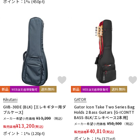
ポイント：1%
(450pt)
新品
送料無料
新品
送料無料
WEB注文店頭受取可
WEB注文店頭受取可
Kikutani
GATOR
GVB-30DE (BLK) [エレキギター用ダ
Gator Icon Take Two Series Bag
ブルケース]
Holds 2 Bass Guitars [G-ICONTT
BASS-BLK/エレキベース2本用]
¥13,200
メーカー希望小売価格
（税込）
¥58,300
メーカー希望小売価格
（税込）
¥
13,200
販売価格
(税込)
¥
40,810
販売価格
(税込)
ポイント：1%
(120pt)
ポイント：1%
(371pt)