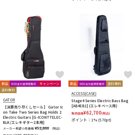
新品
キャンペーン
新品
送料無料
WEB注文店頭受取可
WEB注文店頭受取可
送料無料
ACCESS(CASE)
GATOR
Stage4 Series Electric Bass Bag
[AB4EB1] (エレキベース用)
【決算売り尽くしセール】 Gator Ic
on Take Two Series Bag Holds 2
¥
62,700
販売価格
(税込)
Electric Guitars [G-ICONTTELEC-
ポイント：1%
(570pt)
BLK/エレキギター2本用]
¥52,800
メーカー希望小売価格
（税込）