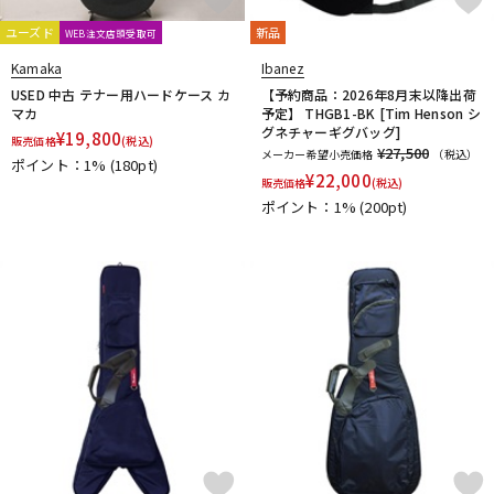
Thomastik-Infeld
ThroBak Electronics
Tim Bud
TINYBOY
ユーズド
新品
WEB注文店頭受取可
TODA GUITARS
TOKAI
Tom Anderson
TOMBO
Tone
Kamaka
Ibanez
Toneism Pickups
TonePros
TOUGH-TX
TRIAL
TRICK
USED 中古 テナー用ハードケース カ
【予約商品：2026年8月末以降出荷
TRUE DYNA
trumpet station
TUNE
Turtle Wax
マカ
予定】 THGB1-BK [Tim Henson シ
TV Jones
ULTIMATE
unknown
グネチャーギグバッグ]
¥
19,800
販売価格
(税込)
¥27,500
メーカー希望小売価格
（税込）
V-Z
ポイント：1%
(180pt)
¥
22,000
販売価格
(税込)
Van Damme
Vega-Trem
VeroCity Effects Pedals
ポイント：1%
(200pt)
VIBRAMATE
Vigier
VitalAudio
VIVACE
VOVOX
VOX
WALRUS AUDIO
Warwick
Wedgie
Well Fine
Wera
WHITEFEATHER
Wilkinson
Wittner
Worth
Xotic
YAMAHA
ZAOLLA
ZEMAITIS
ZEN-ON
他
320design
アトス・インターナショナル
アルソ出版
カエルカフェ
キョーリツ
シンコーミュージック
スーパーキッズ
ねこだまり工房
パイパーズ
フェアリー
フォンテック
ヤマハミュージックEHD
ヤマハミュージックトレーディング
ヤマハミュージックメディア
リットーミュージック
音楽之友社
山木秀夫コレクション