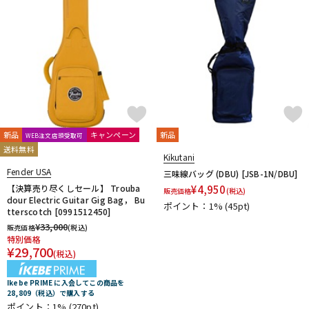
新品
キャンペーン
新品
WEB注文店頭受取可
送料無料
Kikutani
Fender USA
三味線バッグ (DBU) [JSB-1N/DBU]
【決算売り尽くしセール】 Trouba
¥
4,950
販売価格
(税込)
dour Electric Guitar Gig Bag， Bu
ポイント：1%
(45pt)
tterscotch [0991512450]
¥
33,000
販売価格
(税込)
特別価格
¥
29,700
(税込)
Ikebe PRIME に入会してこの商品を
28,809（税込）で購入する
ポイント：1%
(270pt)