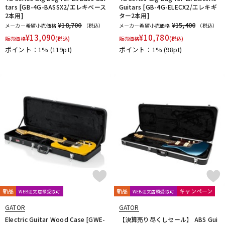
tars [GB-4G-BASSX2/エレキベース
Guitars [GB-4G-ELECX2/エレキギ
2本用]
ター2本用]
¥18,700
¥15,400
メーカー希望小売価格
（税込）
メーカー希望小売価格
（税込）
¥
13,090
¥
10,780
販売価格
(税込)
販売価格
(税込)
ポイント：1%
(119pt)
ポイント：1%
(98pt)
新品
新品
キャンペーン
WEB注文店頭受取可
WEB注文店頭受取可
GATOR
GATOR
Electric Guitar Wood Case [GWE-
【決算売り尽くしセール】 ABS Gui