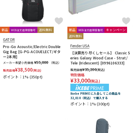
新品
送料無料
新品
キャンペーン
WEB注文店頭受取可
WEB注文店頭受取可
送料無料
GATOR
Fender USA
Pro-Go Acoustic/Electric Double
Gig Bag [G-PG-ACOUELECT/ギタ
【決算売り尽くしセール】 Classic S
ー2本用]
eries Galaxy Wood Case - Strat/
¥55,000
メーカー希望小売価格
（税込）
Tele (Iridescent) [0996106333]
¥
38,500
¥
35,200
販売価格
(税込)
販売価格
(税込)
特別価格
ポイント：1%
(350pt)
¥
33,000
(税込)
Ikebe PRIME に入会してこの商品を
32,010（税込）で購入する
ポイント：1%
(300pt)