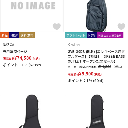
Fred Kelly
Free The Tone
Freedom Custom Guitar Research
Freeway Switch
FU-Tone
G-K
G.I. Batteries
G7th
GATOR
GATOR Frameworks
GHS
Gibson
GID
GigBag
Golden Power
GORILLA SNOT
新品
NEW
送料無料
アウトレット
NEW
WEB注文店頭受取可
GOTOH
Grande uomo
Graph Tech
Gravity Guitar Picks
NAZCA
Kikutani
GRECO
Greg Bennett
GRETSCH
GrooveTech Tools
専用決済ページ
GVB-30DB (BLK) [エレキベース用ダ
Grover
Grover Allman
Gruv Gear
GUITTO
ブルケース] 【特価】 【IKEBE BASS
¥
74,580
販売価格
(税込)
Hal Leonard
HANNABACH
Happich
HARRY'S
HATA
OUTLET オープン記念セール】
ポイント：1%
(678pt)
¥14,300
Headway
HERCO
HERCULES
HexHider
HipStrap
メーカー希望小売価格
（税込）
¥
9,900
Hofner
HOSCO
HOWARD
HUDSON MUSIC
Ibanez
販売価格
(税込)
Ikebe Original
IN TUNE GP
ポイント：1%
(90pt)
Inner Bamboo Bass Instruments (IBBI)
J.P.CARLOS
Jackson
JAKE SHIMABUKURO
John Pearse
K&M
K.Yairi
KALA
Kamaka
KAMINARI
KC
Ken Smith
K-Garage
Kikutani
Killer
KIWAYA
KLUSON
Ko’olau
KORG
KR'Z NANO DIAMOND CABLE
KTS
kusakusa88
Kyser
L-N