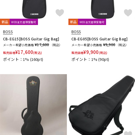
Providence
PULSE
PYRAMID
R.Cocco
Rattlesnake Cable
Raw Vintage
RENEGADE
Reunion Blues
RevoL effects
Richter Straps
新品
新品
WEB注文店頭受取可
WEB注文店頭受取可
Rick Rock Picks
Rickenbacker
RIGHTON STRAPS
BOSS
BOSS
RIO GRANDE
Ritter
RIVER FORD
Roadie
CB-EG15[BOSS Guitar Gig Bag]
CB-EG05[BOSS Guitar Gig Bag]
ROCHE-THOMAS
Roland
ROMBO
Ron Ellis Pickups
¥17,600
¥9,900
メーカー希望小売価格
（税込）
メーカー希望小売価格
（税込）
ROTO SOUND
ROZZ
¥
17,600
¥
9,900
販売価格
(税込)
販売価格
(税込)
S-U
ポイント：1%
(160pt)
ポイント：1%
(90pt)
S.Yairi
Sadowsky
Sadowsky Guitars
Sago
SAVAREZ
Schaller
SCHECTER
Schlagwerk Percussion
Scorelay Japan
SCUD
SEIKO
Seki Sound
SEQUENZ
Seymour Duncan
Shadow
SHRED NECK
SHUBB
SILENT PICK
SIT
SKB
SKYSONIC
SNARK
Solid Bond
SOLID CABLES
SOMA laboratory
SONOTONE
Souldier Strap
Spanish Moon
SpiceNote
Spider Capo
Stack
STARTECH
STEINBERGER
Stetsbar
stokyo
Suhr Guitars
Sunhayato
SUNRISE
Sustainiac
SUZUKI
Switch Custom Guitars
TAKAMINE
TAMA
TAURUS ARMY
TAYLOR
tc electronic
Thalia Capo
THE ROCK SLIDE