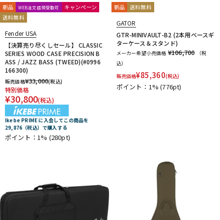
新品
キャンペーン
新品
送料無料
WEB注文店頭受取可
送料無料
GATOR
Fender USA
GTR-MINIVAULT-B2 (2本用ベースギ
ターケース＆スタンド)
【決算売り尽くしセール】 CLASSIC
¥106,700
SERIES WOOD CASE PRECISION B
メーカー希望小売価格
（税
ASS / JAZZ BASS (TWEED)(#0996
込）
166300)
¥
85,360
販売価格
(税込)
¥
33,000
販売価格
(税込)
ポイント：1%
(776pt)
特別価格
¥
30,800
(税込)
Ikebe PRIME に入会してこの商品を
29,876（税込）で購入する
ポイント：1%
(280pt)