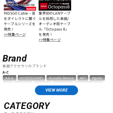
ベース
ウクレレ
PASSGO Cable – 音
業界初のLANケーブ
をダイレクトに繋ぐ
ルを採用した楽器/
ケーブルシリーズを
オーディオ用ケーブ
ドラム
パーカッション
発売！
ル「Octopass 8」
>>特集ページ
を発売！
>>特集ページ
キーボード
電子ピアノ
Brand
管楽器
その他楽器
楽器アクセサリのブランド
A-C
A.A.A.
ACCESS(CASE)
Acoustic Revive
AET
Aguilar
アンプ
エフェクター
AID
AIR CELL
ALEMBIC
ALFANOTE
Allies Vemuram
ALLPARTS
ALPINE HEARING PROTECTION
APEX
AQUILA
VIEW MORE
ARIA
Aria ProII
ARTEC
ATELIER Z
AUGUSTINE
DJ機器
DTM
B，W&R
Babicz
BARBAROSSA
Bare Knuckle
CATEGORY
bartolini
basiner
BASSO
BELDEN
Big Bends