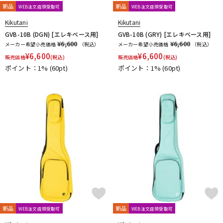
新品
新品
WEB注文店頭受取可
WEB注文店頭受取可
Kikutani
Kikutani
GVB-10B (DGN) [エレキベース用]
GVB-10B (GRY) [エレキベース用]
¥6,600
¥6,600
メーカー希望小売価格
（税込）
メーカー希望小売価格
（税込）
¥
6,600
¥
6,600
販売価格
(税込)
販売価格
(税込)
ポイント：1%
(60pt)
ポイント：1%
(60pt)
新品
新品
WEB注文店頭受取可
WEB注文店頭受取可