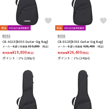
L.R.Baggs
La Bella
LAKLAND
LAMANTA
Lao Qi
LAVA MUSIC
Lee Guitars
LEVY’S
LHL
Lindy Fralin
Live Line
Lizard Spit
LM STRAP
Lollar Pickups
LUTHIER
Magna Cart
Magslide
MAHALO
Manikin Electronic
Mark Strings
Marshall
MARTIN
新品
新品
WEB注文店頭受取可
WEB注文店頭受取可
MASTER8 JAPAN
Mastery Bridge
MATON
MAYONES
MD Guitars
Mighty Bright
Mi-Si
MJC Ironworks
MMI
BOSS
BOSS
MODERN PIRATES
MOGAMI
momose
MONO
CB-AG15[BOSS Guitar Gig Bag]
CB-EG25[BOSS Guitar Gig Bag]
¥19,800
¥26,400
メーカー希望小売価格
（税込）
メーカー希望小売価格
（税込）
MONSTER CABLE
Montreux
Moody
MORRIS
¥
19,800
¥
26,400
販売価格
MUSIC NOMAD
(税込)
MUSIC WORKS
販売価格
MXR
Nail Company
(税込)
ポイント：1%
(180pt)
ポイント：1%
(240pt)
NAZCA
NAZCA STRAP
NEO
Neotech
NIKKO(日工精機)
No Brand
Noah’sark
Nordstrand
NUX
O-R
OFFICIAL EDWARD VAN HALEN MINI GUITARS
Oihata
ONE PERCENT
ONE'S WAY
Orange
ORB
ORCAS
ORTEGA
Ovaltone
OVATION
Oyaide
P.R.S.
paige
Parksons
Performance
PERRI'S
Peterson
PICK BOY
PICK PUNCH
PLANET WAVES
Pluginz Keychains
POWERbreathe
Pro-co
prohands
PROPIK