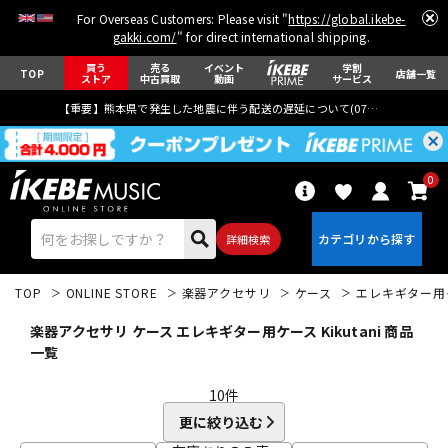
For Overseas Customers: Please visit "
https://global.ikebe-
gakki.com/
" for direct international shipping.
買う
売る
イベント
学割
TOP
店舗一覧
ストア
中古買取
動画
サービス
【重要】熊本県で発生した地震に伴う配送の遅延について(
07月29日
更新)
0
詳細検索
TOP
ONLINE STORE
楽器アクセサリ
ケース
エレキギター用
楽器アクセサリ ケース エレキギター用ケース Kikutani 商品
一覧
10
件
エレキギター
アコギ/エレアコ
更に絞り込む