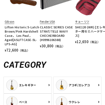
Gibson
Fender USA
キョーリツ
Lifton Historic 5-Latch
CLASSIC SERIES CASE
SHE120 (WR) [エレ
Brown/Pink Hardshell
STRAT/TELE WAVY
ター用セミハードケ
Case， Les Paul，
CHECKERBOARD
ス]
Aged[ASLFTCASE-5L-
(#0996106388)
12,650
¥
（税込）
LPS-AG]
30,800
¥
（税込）
72,600
¥
（税込）
CATEGORY
エレキギター
アコギ/エレアコ
ベース
ウクレレ