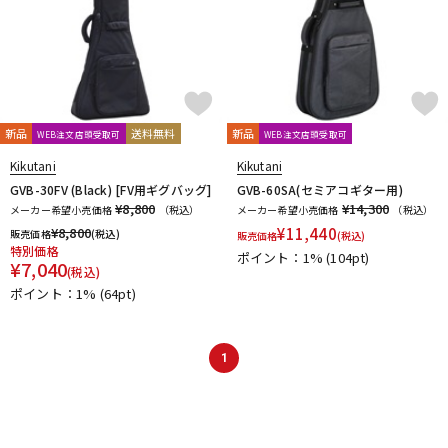
新品
送料無料
新品
WEB注文店頭受取可
WEB注文店頭受取可
Kikutani
Kikutani
GVB-30FV (Black) [FV用ギグバッグ]
GVB-60SA(セミアコギター用)
¥8,800
¥14,300
メーカー希望小売価格
（税込）
メーカー希望小売価格
（税込）
¥
8,800
¥
11,440
販売価格
(税込)
販売価格
(税込)
特別価格
ポイント：1%
(104pt)
¥
7,040
(税込)
ポイント：1%
(64pt)
1