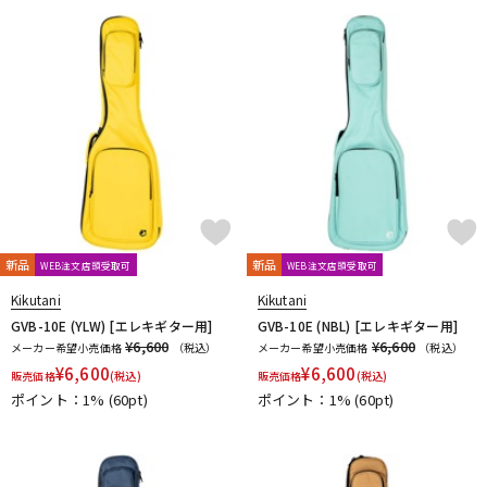
DTM オンライン納品
レコーディング機器
配信/ライブ機器
楽器アクセサリ
中古
ヴィンテージ
新品
新品
WEB注文店頭受取可
WEB注文店頭受取可
Kikutani
Kikutani
GVB-10E (YLW) [エレキギター用]
GVB-10E (NBL) [エレキギター用]
¥6,600
¥6,600
メーカー希望小売価格
（税込）
メーカー希望小売価格
（税込）
¥
6,600
¥
6,600
販売価格
(税込)
販売価格
(税込)
ポイント：1%
(60pt)
ポイント：1%
(60pt)