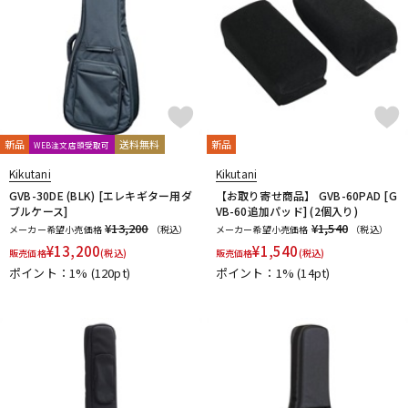
新品
送料無料
新品
WEB注文店頭受取可
Kikutani
Kikutani
GVB-30DE (BLK) [エレキギター用ダ
【お取り寄せ商品】 GVB-60PAD [G
ブルケース]
VB-60追加パッド] (2個入り)
¥13,200
¥1,540
メーカー希望小売価格
（税込）
メーカー希望小売価格
（税込）
¥
13,200
¥
1,540
販売価格
(税込)
販売価格
(税込)
ポイント：1%
(120pt)
ポイント：1%
(14pt)