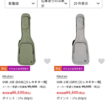
在庫ありのみ表
新着順
20 件表示
示
ベース
ウクレレ
ドラム
パーカッション
キーボード
電子ピアノ
管楽器
その他楽器
新品
新品
WEB注文店頭受取可
WEB注文店頭受取可
アンプ
エフェクター
Kikutani
Kikutani
GVB-10E (DGN) [エレキギター用]
GVB-10E (GRY) [エレキギター用]
¥6,600
¥6,600
メーカー希望小売価格
（税込）
メーカー希望小売価格
（税込）
¥
6,600
¥
6,600
販売価格
(税込)
販売価格
(税込)
DJ機器
DTM
ポイント：1%
(60pt)
ポイント：1%
(60pt)