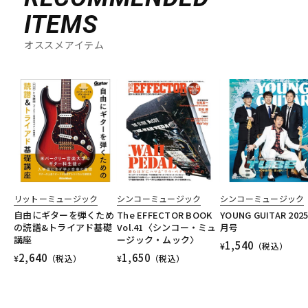
ITEMS
オススメアイテム
リットーミュージック
シンコーミュージック
シンコーミュージック
自由にギターを弾くため
The EFFECTOR BOOK
YOUNG GUITAR 202
の読譜&トライアド基礎
Vol.41〈シンコー・ミュ
月号
講座
ージック・ムック〉
1,540
¥
（税込）
2,640
1,650
¥
（税込）
¥
（税込）