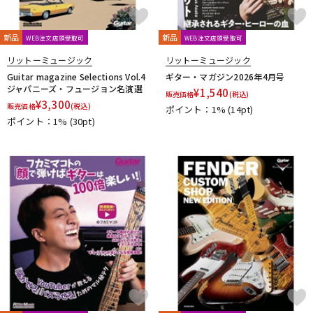
新品
新品
WEB注文店頭受取可
WEB注文店頭受取可
リットーミュージック
リットーミュージック
Guitar magazine Selections Vol.4
ギター・マガジン2026年4月号
ジャパニーズ・フュージョン名演選
¥
1,540
販売価格
(税込)
¥
3,300
販売価格
(税込)
ポイント：1%
(14pt)
ポイント：1%
(30pt)