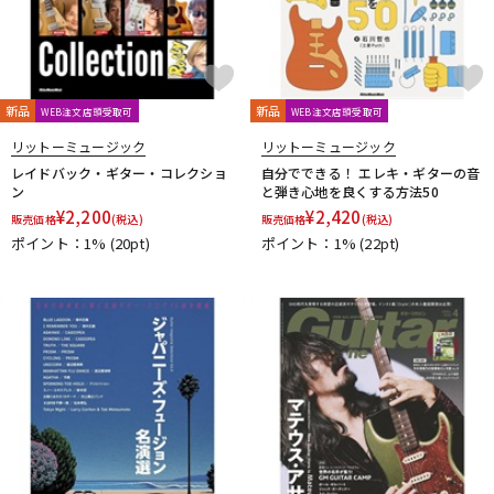
新品
新品
WEB注文店頭受取可
WEB注文店頭受取可
リットーミュージック
リットーミュージック
レイドバック・ギター・コレクショ
自分でできる！ エレキ・ギターの音
ン
と弾き心地を良くする方法50
¥
2,200
¥
2,420
販売価格
(税込)
販売価格
(税込)
ポイント：1%
(20pt)
ポイント：1%
(22pt)