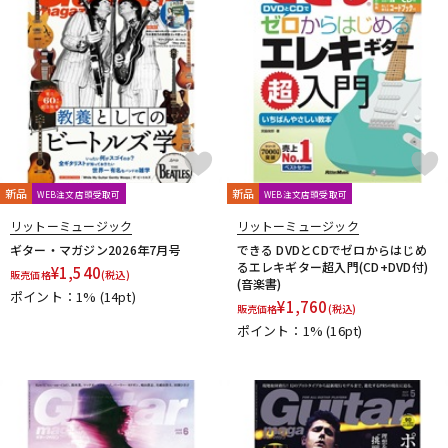
新品
新品
WEB注文店頭受取可
WEB注文店頭受取可
リットーミュージック
リットーミュージック
ギター・マガジン2026年7月号
できる DVDとCDでゼロからはじめ
るエレキギター超入門(CD+DVD付)
¥
1,540
販売価格
(税込)
(音楽書)
ポイント：1%
(14pt)
¥
1,760
販売価格
(税込)
ポイント：1%
(16pt)