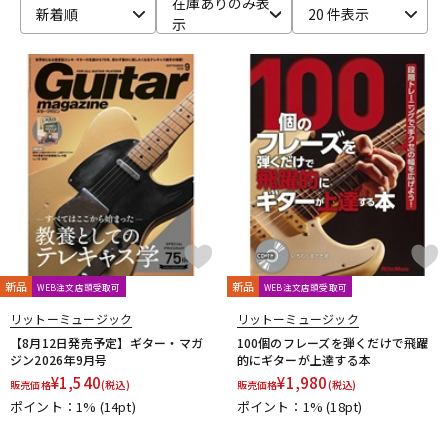
在庫ありのみ表
新着順
20 件表示
示
ベース
ウクレレ
ドラム
パーカッション
キーボード
電子ピアノ
管楽器
その他楽器
新品
新品
WEB注文店頭受取可
WEB注文店頭受取可
アンプ
エフェクター
リットーミュージック
リットーミュージック
【8月12日発売予定】ギター・マガ
100個のフレーズを弾くだけで飛躍
ジン2026年9月号
的にギターが上達する本
¥
1,540
¥
1,980
販売価格
(税込)
販売価格
(税込)
DJ機器
DTM
ポイント：1%
(14pt)
ポイント：1%
(18pt)