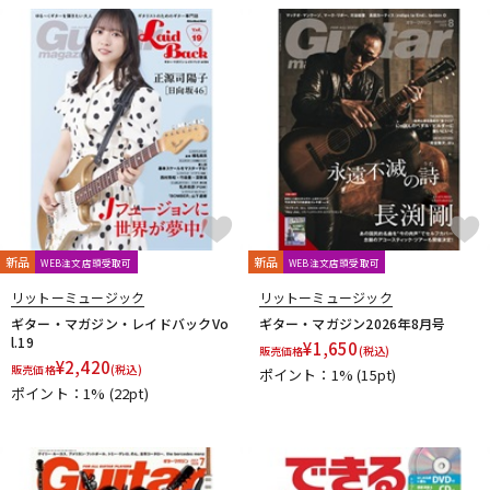
DTM オンライン納品
レコーディング機器
配信/ライブ機器
楽器アクセサリ
中古
ヴィンテージ
新品
新品
WEB注文店頭受取可
WEB注文店頭受取可
リットーミュージック
リットーミュージック
ギター・マガジン・レイドバックVo
ギター・マガジン2026年8月号
l.19
¥
1,650
販売価格
(税込)
¥
2,420
販売価格
(税込)
ポイント：1%
(15pt)
ポイント：1%
(22pt)