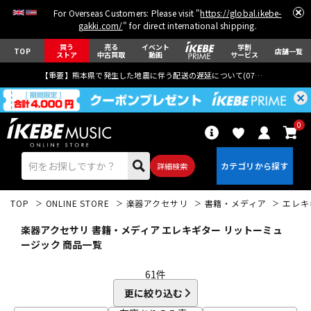
For Overseas Customers: Please visit "
https://global.ikebe-
gakki.com/
" for direct international shipping.
買う
売る
イベント
学割
TOP
店舗一覧
ストア
中古買取
動画
サービス
【重要】熊本県で発生した地震に伴う配送の遅延について(
07月29日
更新)
0
詳細検索
TOP
ONLINE STORE
楽器アクセサリ
書籍・メディア
エレキ
楽器アクセサリ 書籍・メディア エレキギター リットーミュ
ージック 商品一覧
61
件
エレキギター
アコギ/エレアコ
更に絞り込む