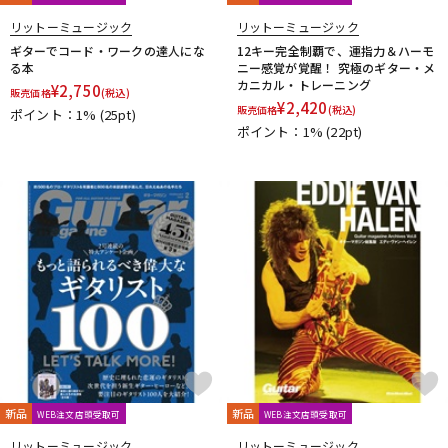
リットーミュージック
リットーミュージック
ギターでコード・ワークの達人にな
12キー完全制覇で、運指力＆ハーモ
る本
ニー感覚が覚醒！ 究極のギター・メ
カニカル・トレーニング
¥
2,750
販売価格
(税込)
¥
2,420
販売価格
(税込)
ポイント：1%
(25pt)
ポイント：1%
(22pt)
新品
新品
WEB注文店頭受取可
WEB注文店頭受取可
リットーミュージック
リットーミュージック