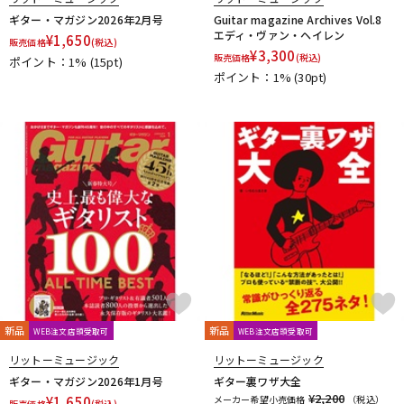
ギター・マガジン2026年2月号
Guitar magazine Archives Vol.8
エディ・ヴァン・ヘイレン
¥
1,650
販売価格
(税込)
¥
3,300
販売価格
(税込)
ポイント：1%
(15pt)
ポイント：1%
(30pt)
新品
新品
WEB注文店頭受取可
WEB注文店頭受取可
リットーミュージック
リットーミュージック
ギター・マガジン2026年1月号
ギター裏ワザ大全
¥2,200
¥
1,650
メーカー希望小売価格
（税込）
販売価格
(税込)