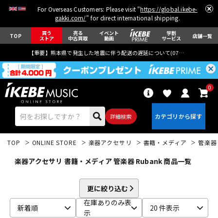
For Overseas Customers: Please visit "
https://global.ikebe-
gakki.com/
" for direct international shipping.
買う
売る
イベント
学割
TOP
店舗一覧
ストア
中古買取
動画
サービス
【重要】熊本県で発生した地震に伴う配送の遅延について(
07月29日
更新)
0
詳細検索
TOP
ONLINE STORE
楽器アクセサリ
書籍・メディア
管楽器
楽器アクセサリ 書籍・メディア 管楽器 Rubank 商品一覧
更に絞り込む
エレキギター
アコギ/エレアコ
在庫ありのみ表
新着順
20 件表示
示