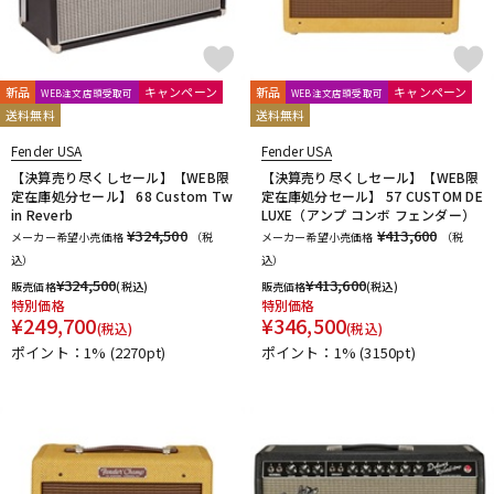
新品
キャンペーン
新品
キャンペーン
WEB注文店頭受取可
WEB注文店頭受取可
送料無料
送料無料
Fender USA
Fender USA
【決算売り尽くしセール】【WEB限
【決算売り尽くしセール】【WEB限
定在庫処分セール】 68 Custom Tw
定在庫処分セール】 57 CUSTOM DE
in Reverb
LUXE（アンプ コンボ フェンダー）
¥324,500
¥413,600
メーカー希望小売価格
（税
メーカー希望小売価格
（税
込）
込）
¥
324,500
¥
413,600
販売価格
(税込)
販売価格
(税込)
特別価格
特別価格
¥
249,700
¥
346,500
(税込)
(税込)
ポイント：1%
(2270pt)
ポイント：1%
(3150pt)