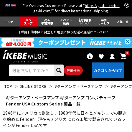
For Overseas Customers: Please visit "
https://global.ikebe-
gakki.com/
" for direct international shipping.
買う
売る
イベント
学割
TOP
店舗一覧
ストア
中古買取
動画
サービス
【重要】熊本県で発生した地震に伴う配送の遅延について(
07月29日
更新)
0
詳細検索
TOP
ONLINE STORE
ギターアンプ・ベースアンプ
ギターアン
ギターアンプ・ベースアンプ ギターアンプ コンボ チューブ
Fender USA Custom Series 商品一覧
1946年にアメリカで創業し、1980年代に日本とメキシコでの製造
を始めたFender。現在もアメリカにある工場で製造されているラ
エレキギター
アコギ/エレアコ
インがFender USAです。