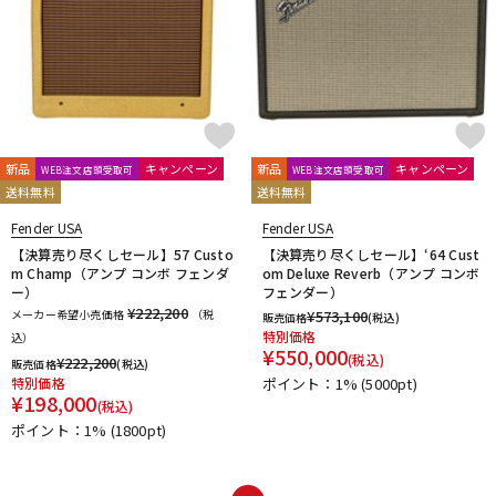
新品
キャンペーン
新品
キャンペーン
WEB注文店頭受取可
WEB注文店頭受取可
送料無料
送料無料
Fender USA
Fender USA
【決算売り尽くしセール】57 Custo
【決算売り尽くしセール】‘64 Cust
m Champ（アンプ コンボ フェンダ
om Deluxe Reverb（アンプ コンボ
ー）
フェンダー）
¥222,200
メーカー希望小売価格
（税
¥
573,100
販売価格
(税込)
特別価格
込）
¥
550,000
(税込)
¥
222,200
販売価格
(税込)
特別価格
ポイント：1%
(5000pt)
¥
198,000
(税込)
ポイント：1%
(1800pt)