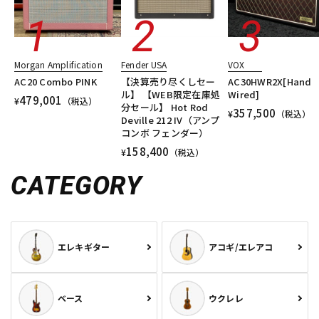
Morgan Amplification
Fender USA
VOX
AC20 Combo PINK
【決算売り尽くしセー
AC30HWR2X[Hand
ル】 【WEB限定在庫処
Wired]
479,001
¥
（税込）
分セール】 Hot Rod
357,500
¥
（税込）
Deville 212 IV（アンプ
コンボ フェンダー）
158,400
¥
（税込）
CATEGORY
エレキギター
アコギ/エレアコ
ベース
ウクレレ