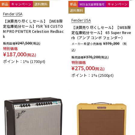
新品
キャンペーン
送料無料
新品
キャンペーン
WEB注文店頭受取可
送料無料
Fender USA
Fender USA
【決算売り尽くしセール】【WEB限
定在庫処分セール】FSR ’68 CUSTO
【決算売り尽くしセール】【WEB限
M PRO PEWTER Celestion Redbac
定在庫処分セール】 65 Super Reve
k
rb（アンプ コンボ フェンダー）
¥
247,500
¥376,200
販売価格
(税込)
メーカー希望小売価格
（税
特別価格
込）
¥
187,000
(税込)
¥
376,200
販売価格
(税込)
ポイント：1%
(1700pt)
特別価格
¥
275,000
(税込)
ポイント：1%
(2500pt)