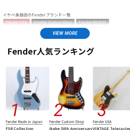
ベース
ウクレレ
イケベ楽器店のFenderブランド一覧
Fender USA
Fender Custom Shop
Fender MEXICO
Fender Made in Japan
Fender Standard Series
ドラム
パーカッション
Fender Acoustics
Fender Japan
Fender (Japan Exclusive Series)
その他Fender
Fender人気ランキング
キーボード
電子ピアノ
Fender USAのカテゴリ
エレキギター
エレキギター/ストラトキャスター・STタイプ
エレキギター/テレキャスター・TLタイプ
管楽器
その他楽器
エレキギター/ジャズマスター・JMタイプ
エレキギター/ジャガー・JGタイプ
エレキギター/ムスタング・MGタイプ
アンプ
エフェクター
エレキギター/#American Vintage II
エレキギター/#American Ultra
エレキギター/#American Professional
DJ機器
DTM
エレキギター/#American Professional II
Fender Made in Japan
Fender Custom Shop
Fender USA
エレキギター/#American Performer
ベース
FSR Collection
Ikebe 50th Anniversary
VINTAGE Telecaste
ギターアンプ・ベースアンプ
エフェクター
楽器アクセサリ