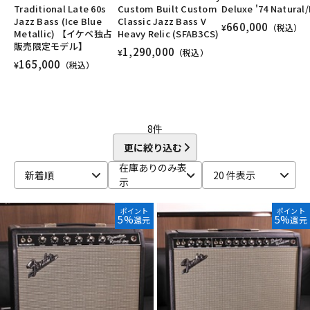
Traditional Late 60s
Custom Built Custom
Deluxe '74 Natural
DTM オンライン納品
レコーディング機器
ユーズド
ヴィンテージ
ALL
Jazz Bass (Ice Blue
Classic Jazz Bass V
660,000
¥
（税込）
Metallic) 【イケベ独占
Heavy Relic (SFAB3CS)
販売限定モデル】
1,290,000
¥
（税込）
配信/ライブ機器
楽器アクセサリ
165,000
¥
（税込）
中古
ヴィンテージ
8
件
更に絞り込む
在庫ありのみ表
新着順
20 件表示
示
ポイント
ポイント
5%
5%
還元
還元