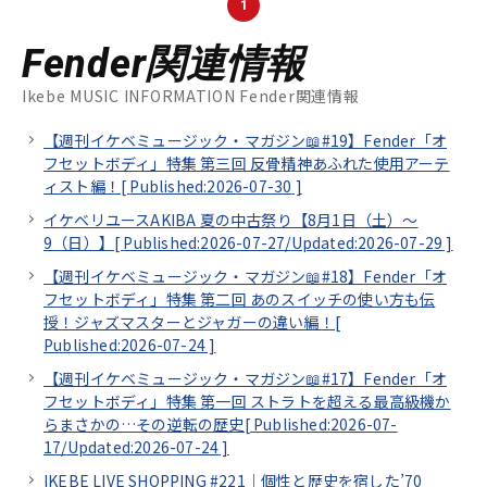
1
Fender関連情報
Ikebe MUSIC INFORMATION Fender関連情報
【週刊イケベミュージック・マガジン📖#19】Fender「オ
フセットボディ」特集 第三回 反骨精神あふれた使用アーテ
ィスト編！[
Published:2026-07-30
]
イケベリユースAKIBA 夏の中古祭り【8月1日（土）～
9（日）】[
Published:2026-07-27/
Updated:2026-07-29
]
【週刊イケベミュージック・マガジン📖#18】Fender「オ
フセットボディ」特集 第二回 あのスイッチの使い方も伝
授！ジャズマスターとジャガーの違い編！[
Published:2026-07-24
]
【週刊イケベミュージック・マガジン📖#17】Fender「オ
フセットボディ」特集 第一回 ストラトを超える最高級機か
らまさかの…その逆転の歴史[
Published:2026-07-
17/
Updated:2026-07-24
]
IKEBE LIVE SHOPPING #221｜個性と歴史を宿した’70