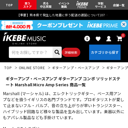
買う
売る
イベント
学割
TOP
店舗一覧
ストア
中古買取
動画
サービス
【重要】熊本県で発生した地震に伴う配送の遅延について(
07月29日
更新)
0
詳細検索
TOP
ONLINE STORE
ギターアンプ・ベースアンプ
ギターアン
ギターアンプ・ベースアンプ ギターアンプ コンボ ソリッドステ
ート Marshall Micro Amp Series 商品一覧
Marshall (マーシャル) は、エレクトリックギター、ベース用アン
プなどを扱うイギリスの名門ブランドです。プロギタリストが愛し
エレキギター
アコギ/エレアコ
て止まないフル・バルブ、音の立ち上がりが早いトランジスター、
ハイブリッド回路など様々な製品を生み出しています。楽器以外に
もアパレル製品なども手掛けています。
ベース
ウクレレ