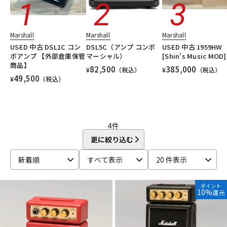
配信/ライブ機器
楽器アクセサリ
Marshall
Marshall
Marshall
USED 中古 DSL1C コン
DSL5C（アンプ コンボ
USED 中古 1959HW
中古
ヴィンテージ
ボアンプ 【外部倉庫保管
マーシャル）
[Shin's Music MOD]
商品】
82,500
385,000
¥
（税込）
¥
（税込）
49,500
¥
（税込）
4
件
更に絞り込む
新着順
すべて表示
20 件表示
ポイント
10%
還元