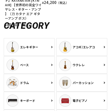
ト】KATANA-AIR [KTN-
24,200
¥
（税込）
AIR] 【世界初の完全ワイ
ヤレス・ギター・アンプ
】（刀 カタナ エア ギタ
ーアンプ ボス）
CATEGORY
48,400
¥
（税込）
エレキギター
アコギ/エレアコ
ベース
ウクレレ
ドラム
パーカッション
キーボード
電子ピアノ