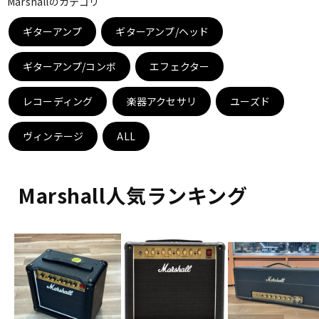
Marshallのカテゴリ
ギターアンプ
ギターアンプ/ヘッド
ドラム
パーカッション
ギターアンプ/コンボ
エフェクター
キーボード
電子ピアノ
レコーディング
楽器アクセサリ
ユーズド
ヴィンテージ
管楽器
ALL
その他楽器
アンプ
エフェクター
Marshall人気ランキング
DJ機器
DTM
DTM オンライン納品
レコーディング機器