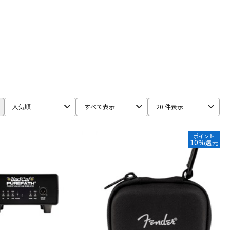
Multimedia
JOYO
J-Sound Garage
KEMPER
E
Montreux
MOOER
Morgan Amplification
MUTEC
hil Jones Bass）
Pocket Amp
POLYTONE
Positive Grid
SYNERGY
tc electronic
TECH21
Tone King
人気順
すべて表示
20 件表示
Z-VEX
ポイント
10%
還元