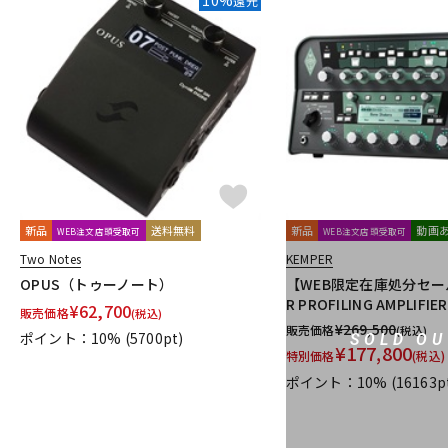
還元
新品
送料無料
新品
動画
WEB注文店頭受取可
WEB注文店頭受取可
Two Notes
KEMPER
OPUS（トゥーノート）
【WEB限定在庫処分セール
R PROFILING AMPLIFIER
¥
62,700
販売価格
(税込)
¥
269,500
販売価格
(税込)
ポイント：10%
(5700pt)
SOLD OU
¥
177,800
特別価格
(税込)
ポイント：10%
(16163p