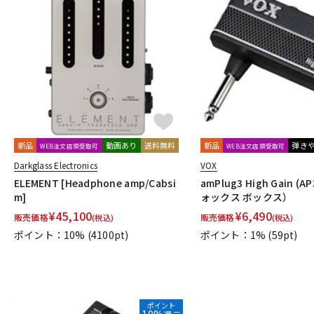
新品
動画あり
送料無料
新品
弾き
WEB注文店頭受取可
WEB注文店頭受取可
Darkglass Electronics
VOX
ELEMENT [Headphone amp/Cabsi
amPlug3 High Gain (
m]
ォックス ボックス）
¥
45,100
¥
6,490
販売価格
販売価格
(税込)
(税込)
ポイント：10%
(4100pt)
ポイント：1%
(59pt)
ポイント
10%