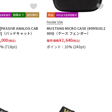
動画あり
送料無料
新品
文店頭受取可
WEB注文店頭受取可
Fender USA
[PASSIVE ANALOG CAB
MUSTANG MICRO CASE (#0991012
TOR]（バッドキャット）
000)（ケース フェンダー）
,000
¥
2,640
販売価格
(税込)
(税込)
1%
(718pt)
ポイント：10%
(240pt)