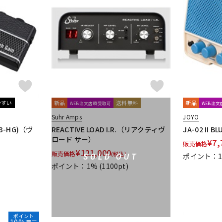
やすい
新品
送料無料
新品
WEB注文店頭受取可
WEB注
Suhr Amps
JOYO
AP3-HG)（ヴ
REACTIVE LOAD I.R.（リアクティヴ
JA-02 II
ロード サー）
¥
7,
販売価格
¥
121,000
販売価格
(税込)
ポイント：
SOLD OUT
ポイント：1%
(1100pt)
ポイント
10%