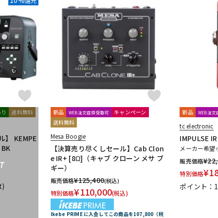
還元
あり
送料無料
新品
キャンペーン
新品
WEB注文店頭受取可
WEB注
送料無料
tc electronic
Mesa Boogie
】 KEMPE
IMPULSE I
 BK
【決算売り尽くしセール】Cab Clon
メーカー希望
e IR+ [8Ω]（キャブ クローン メサ ブ
¥
22
販売価格
T
ギー）
¥
1
特別価格
¥
125,400
販売価格
(税込)
t)
ポイント：
¥
110,000
特別価格
(税込)
Ikebe PRIME に入会してこの商品を107,800（税