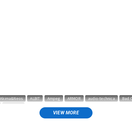
DTM オンラ
レコーディン
イン納品
グ機器
ジ
Akima&Neos
ALBIT
Ampeg
ARMOR
audio-technica
Bad 
CORNELL
VIEW MORE
vided by 13
Dr.Z
DV MARK
EBS
Effects Bakery
Electro H
The Tone
FRIEDMAN
FRYETTE
FunSounds Pro
FURMAN