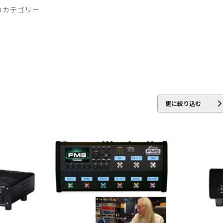
のカテゴリー
Amplifiers
HIWATT
HOTONE
Hughes&Kettner
Ibanez
IK 
Marshall
Mercury MAGNETICS
Mesa Boogie
MONSTER CABL
Oyaide
P.R.S.
Palmer
Pearl
PEAVEY
PIGNOSE
PJB（P
er company Ltd.
Soldano
String Driver
strymon
Suhr Amps
更に絞り込む
EY
VHT
VOVOX
VOX
WALRUS AUDIO
YAMAHA
ZT Amp