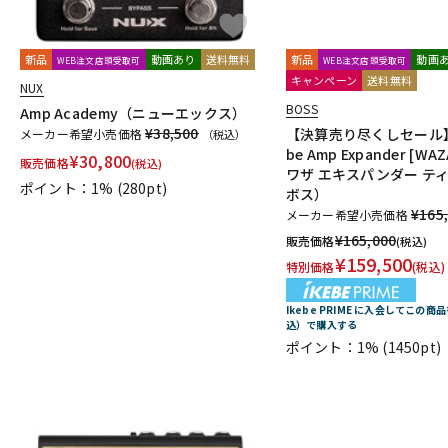
新品
動画あり
送料無料
新品
動画
WEB注文店頭受取可
WEB注文店頭受取可
キャンペーン
送料無料
NUX
BOSS
Amp Academy（ニューエックス）
¥38,500
【決算売り尽くしセール】W
メーカー希望小売価格
（税込）
be Amp Expander [WA
¥
30,800
販売価格
(税込)
ワザ エキスパンダー テ
ポイント：1%
(280pt)
ボス）
¥165
メーカー希望小売価格
¥
165,000
販売価格
(税込)
¥
159,500
特別価格
(税込)
Ikebe PRIME に入会してこの商品
込）で購入する
ポイント：1%
(1450pt)