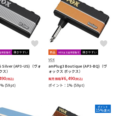
弾きやすい
新品
弾きやすい
文店頭受取可
WEB注文店頭受取可
VOX
S Silver (AP3-US)（ヴォ
amPlug3 Boutique (AP3-BQ)（ヴ
クス）
ォックス ボックス）
490
¥
6,490
販売価格
(税込)
(税込)
1%
(59pt)
ポイント：1%
(59pt)
ポイント
15%
還元