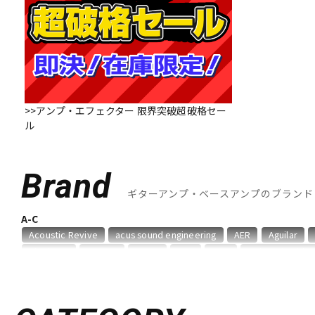
DJ機器
DTM
中古
ヴィンテー
>>アンプ・エフェクター 限界突破超破格セー
ル
Brand
ギターアンプ・ベースアンプのブランド
A-C
Acoustic Revive
acus sound engineering
AER
Aguilar
Blackstar
Bogner
BOSS
CAJ
Carr
Colossal Cable
D-F
Danelectro
Darkglass Electronics
Demeter
Diezel
Di
Fender USA
Fluid Audio
FRACTAL AUDIO SYSTEMS
Free 