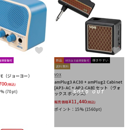
新品
弾きやすい
文店頭受取可
WEB注文店頭受取可
送料無料
VOX
 BLUE（ジョーヨー）
amPlug3 AC30 + amPlug2 Cabinet
700
(税込)
[AP3-AC + AP2-CAB] セット（ヴォ
1%
(70pt)
SOLD OUT
ックス ボックス）
¥
11,440
販売価格
(税込)
ポイント：15%
(1560pt)