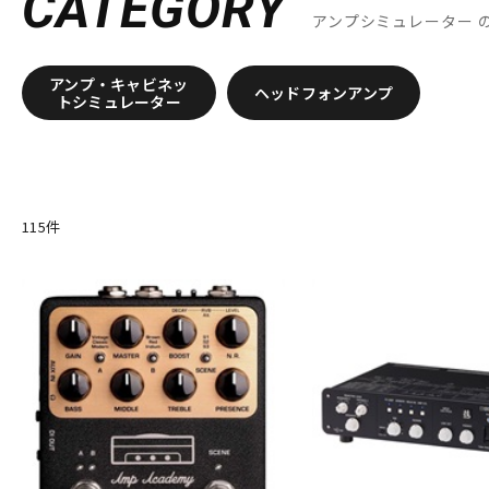
CATEGORY
G-M
アンプシミュレーター
GALLIEN-KRUEGER
GATOR
Gibson
GR Bass
Henriksen 
Khan Audio
Line6
Little Walter
Magnatone
Mark Bass
アンプ・キャビネッ
N-R
ヘッドフォンアンプ
トシミュレーター
Neural DSP
NIKKO
Noah’sark
NUX
Orange
ORB
Providence
PULSE
REVV
Roland
S-T
SANWA SUPPLY
SENNHEISER
shin’s music
SHINOS amplifi
Two Notes
Two-Rock
115
件
U-Z
Udo Roesner Amps
Universal Audio
unknown
VANDERKL
他
キョーリツ