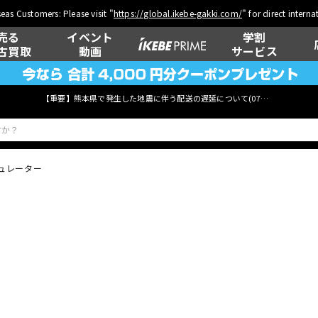
eas Customers: Please visit "
https://global.ikebe-gakki.com/
" for direct intern
売る
イベント
学割
古買取
動画
サービス
【重要】熊本県で発生した地震に伴う配送の遅延について(
07月29日
更新)
ュレーター
ベース
ウクレレ
管楽器
その他楽器