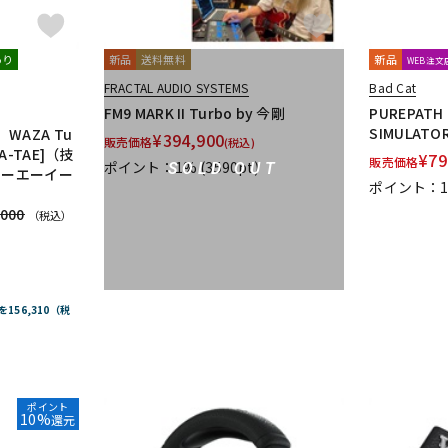
あり
新品
送料無料
新品
WEB注
FRACTAL AUDIO SYSTEMS
Bad Cat
FM9 MARK II Turbo by 今剛
PUREPATH 
SIMULA
AZA Tu
¥
394,900
販売価格
(税込)
ZA-TAE]（技
¥
79
販売価格
ポイント：1%
(3590pt)
SOLD OUT
ィーエーイー
ポイント：
,000
（税込）
を156,310（税
ポイント
10%
還元