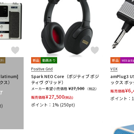
無料
新品
動画あり
新品
WEB注
Positive Grid
VOX
Platinum]
Spark NEO Core（ポジティブ ポジ
amPlug3 U
ックス）
ティヴ グリッド）
ックス ボッ
¥27,500
メーカー希望小売価格
（税込）
¥
6,
販売価格
T
¥
27,500
販売価格
(税込)
ポイント：
ポイント：1%
(250pt)
t)