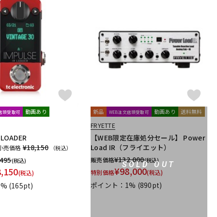
動画あり
新品
動画あり
送料無料
文店頭受取可
WEB注文店頭受取可
FRYETTE
R LOADER
【WEB限定在庫処分セール】 Power
¥18,150
Load IR（フライエット）
小売価格
（税込）
¥
132,000
,495
販売価格
(税込)
(税込)
SOLD OUT
¥
98,000
8,150
特別価格
(税込)
(税込)
ポイント：1%
(890pt)
1%
(165pt)