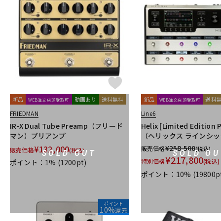
新品
動画あり
送料無料
新品
送料
WEB注文店頭受取可
WEB注文店頭受取可
FRIEDMAN
Line6
IR-X Dual Tube Preamp（フリード
Helix [Limited Edition 
マン）プリアンプ
（ヘリックス ラインシ
¥
132,000
¥
258,500
販売価格
(税込)
販売価格
(税込)
SOLD OUT
SOLD OU
¥
217,800
特別価格
(税込)
ポイント：1%
(1200pt)
ポイント：10%
(19800p
ポイント
10%
還元