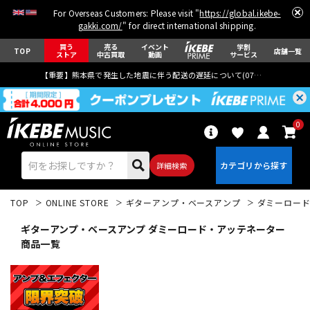
For Overseas Customers: Please visit "
https://global.ikebe-
gakki.com/
" for direct international shipping.
買う
売る
イベント
学割
TOP
店舗一覧
ストア
中古買取
動画
サービス
【重要】熊本県で発生した地震に伴う配送の遅延について(
07月29日
更新)
0
詳細検索
TOP
ONLINE STORE
ギターアンプ・ベースアンプ
ダミーロー
ギターアンプ・ベースアンプ ダミーロード・アッテネーター
商品一覧
エレキギター
アコギ/エレアコ