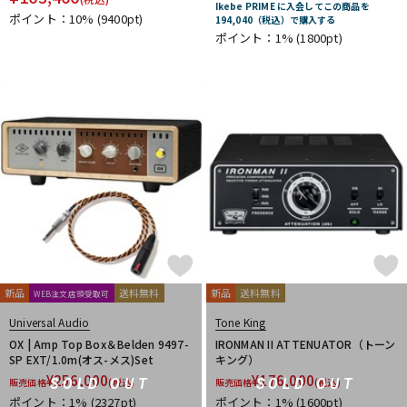
SANWA SUPPLY
SENNHEISER
shin’s music
Ikebe PRIME に入会してこの商品を
ポイント：10%
(9400pt)
194,040（税込）で購入する
SHINOS amplifier company Ltd.
Soldano
String Driver
ポイント：1%
(1800pt)
strymon
Suhr Amps
SYNERGY
tc electronic
TECH21
Tone King
Two Notes
Two-Rock
U-Z
Udo Roesner Amps
Universal Audio
unknown
VANDERKLEY
VHT
VOVOX
VOX
WALRUS AUDIO
YAMAHA
ZT Amp
Z-VEX
他
キョーリツ
新品
送料無料
新品
送料無料
WEB注文店頭受取可
Universal Audio
Tone King
OX | Amp Top Box＆Belden 9497-
IRONMAN II ATTENUATOR（トーン
SP EXT/1.0m(オス-メス)Set
キング）
¥
256,000
¥
176,000
SOLD OUT
SOLD OUT
販売価格
(税込)
販売価格
(税込)
ポイント：1%
(2327pt)
ポイント：1%
(1600pt)