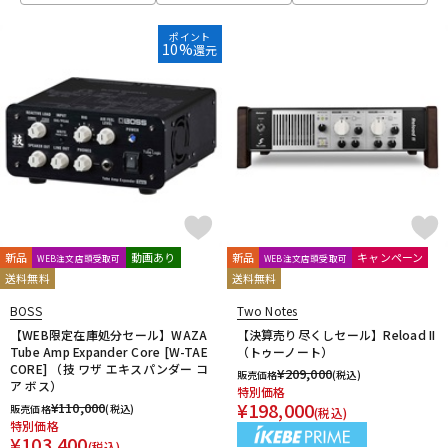
Electro Harmonix
ENGL
EVH
EX-Pro
Fender Japan
DTM オンライン納品
レコーディング機器
Fender USA
Fluid Audio
FRACTAL AUDIO SYSTEMS
ポイント
10%
還元
Free The Tone
FRIEDMAN
FRYETTE
FunSounds Pro
FURMAN
配信/ライブ機器
楽器アクセサリ
G-M
GALLIEN-KRUEGER
GATOR
Gibson
GR Bass
中古
ヴィンテージ
Henriksen Amplifiers
HIWATT
HOTONE
Hughes&Kettner
Ibanez
IK Multimedia
JOYO
J-Sound Garage
KEMPER
Khan Audio
Line6
Little Walter
Magnatone
Mark Bass
Marshall
Mercury MAGNETICS
Mesa Boogie
MONSTER CABLE
Montreux
MOOER
新品
動画あり
新品
キャンペーン
WEB注文店頭受取可
WEB注文店頭受取可
Morgan Amplification
MUTEC
送料無料
送料無料
N-R
BOSS
Two Notes
Neural DSP
NIKKO
Noah’sark
NUX
Orange
ORB
【WEB限定在庫処分セール】WAZA
【決算売り尽くしセール】Reload II
Tube Amp Expander Core [W-TAE
（トゥーノート）
Oyaide
P.R.S.
Palmer
Pearl
PEAVEY
PIGNOSE
CORE] （技 ワザ エキスパンダー コ
¥
209,000
販売価格
(税込)
PJB（Phil Jones Bass）
Pocket Amp
POLYTONE
ア ボス）
特別価格
Positive Grid
Providence
PULSE
REVV
Roland
¥
198,000
¥
110,000
販売価格
(税込)
(税込)
特別価格
S-T
¥
103,400
(税込)