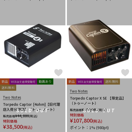
新品
動画あり
新品
送料無料
WEB注文店頭受取可
WEB注文店頭受取可
送料無料
Two Notes
Two Notes
Torpedo Captor X SE 【限定品】
（トゥーノート）
Torpedo Captor [4ohm]【旧代理
店入荷分特価】（トゥーノート）
¥
124,080
販売価格
(税込)
SOLD OUT
SOLD OUT
特別価格
¥
44,880
販売価格
(税込)
¥
107,800
特別価格
(税込)
¥
38,500
(税込)
ポイント：1%
(980pt)