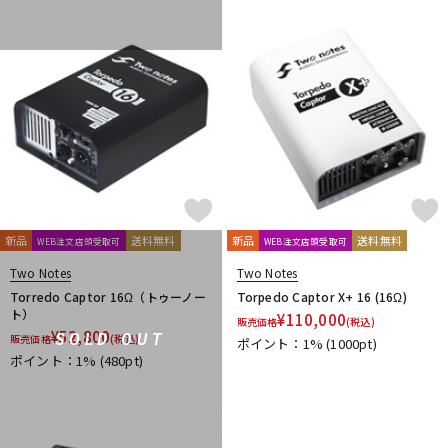
新品
送料無料
新品
送料無料
WEB注文店頭受取可
WEB注文店頭受取可
Two Notes
Two Notes
Torredo Captor 16Ω（トゥーノー
Torpedo Captor X+ 16 (16Ω)
ト）
¥
110,000
販売価格
(税込)
¥
52,800
SOLD OUT
販売価格
(税込)
ポイント：1%
(1000pt)
ポイント：1%
(480pt)