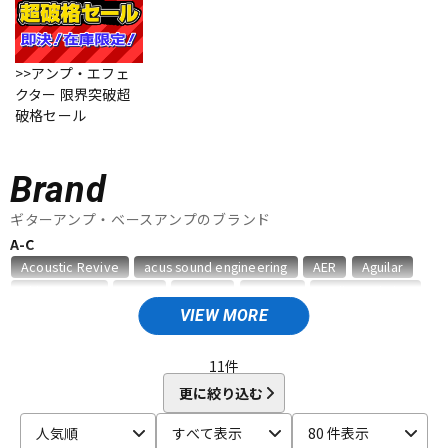
ベース
ウクレレ
>>アンプ・エフェ
クター 限界突破超
ドラム
パーカッション
破格セール
キーボード
電子ピアノ
Brand
ギターアンプ・ベースアンプのブランド
A-C
管楽器
その他楽器
Acoustic Revive
acus sound engineering
AER
Aguilar
Akima&Neos
ALBIT
Ampeg
ARMOR
audio-technica
Bad Cat
BAGEND
BELDEN
Benson Amps
Bergantino
VIEW MORE
アンプ
エフェクター
Blackstar
Bogner
BOSS
CAJ
Carr
Colossal Cable
CORNELL
11
件
D-F
DJ機器
DTM
更に絞り込む
Danelectro
Darkglass Electronics
Demeter
Diezel
人気順
すべて表示
80 件表示
Divided by 13
Dr.Z
DV MARK
EBS
Effects Bakery