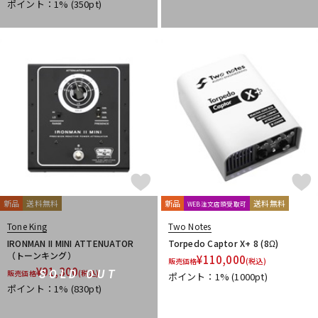
ポイント：1%
(350pt)
新品
送料無料
新品
送料無料
WEB注文店頭受取可
Tone King
Two Notes
IRONMAN II MINI ATTENUATOR
Torpedo Captor X+ 8 (8Ω)
（トーンキング）
¥
110,000
販売価格
(税込)
¥
91,300
SOLD OUT
販売価格
(税込)
ポイント：1%
(1000pt)
ポイント：1%
(830pt)