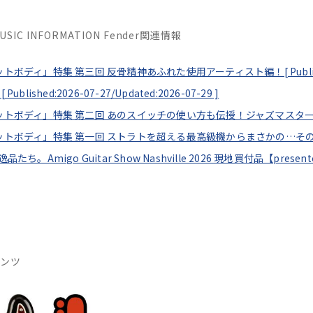
MUSIC INFORMATION Fender関連情報
セットボディ」特集 第三回 反骨精神あふれた使用アーティスト編！[
Publ
[
Published:2026-07-27/
Updated:2026-07-29
]
フセットボディ」特集 第二回 あのスイッチの使い方も伝授！ジャズマスタ
フセットボディ」特集 第一回 ストラトを超える最高級機からまさかの…そ
逸品たち。Amigo Guitar Show Nashville 2026 現地買付品【pres
テンツ