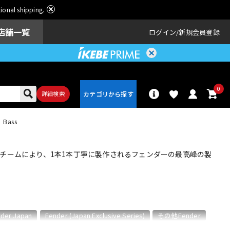
ational shipping.
店舗一覧
ログイン
新規会員登録
0
詳細検索
n Bass
パーカッショ
ドラム
ン
職人チームにより、1本1本丁寧に製作されるフェンダーの最高峰の製
アンプ
エフェクター
der Japan
Fender (Japan Exclusive Series)
その他Fender