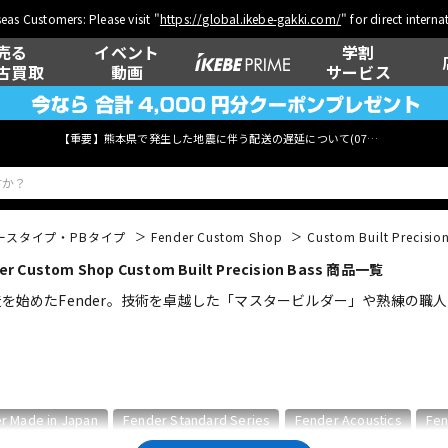
eas Customers: Please visit "
https://global.ikebe-gakki.com/
" for direct intern
売る
イベント
学割
古買取
動画
サービス
【重要】熊本県で発生した地震に伴う配送の遅延について(
07月29日
更新)
ースタイプ・PBタイプ
Fender Custom Shop
Custom Built Precisio
m Shop Custom Built Precision Bass 商品一覧
ベース
ウクレレ
製造を始めたFender。技術を卓越した「マスタービルダー」や熟練の
管楽器
その他楽器
r Made in Japan
Fender Standard Series
Fender Acoustics
Fen