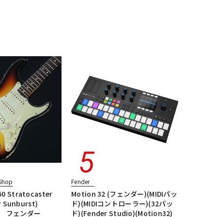
配信/ライブ
楽器アクセサ
機器
リ
タイプ・JMタイプ
Shop
Fender
0 Stratocaster
Motion 32 (フェンダー)(MIDIパッ
r Sunburst)
ド)(MIDIコントローラー)(32パッ
67］ フェンダー
ド)(Fender Studio)(Motion32)