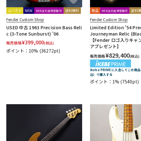
ユーズド
NEW
送料無料
新品
送料
WEB注文店頭受取可
WEB注文店頭受取可
Fender Custom Shop
Fender Custom Shop
USED 中古 1963 Precision Bass Reli
Limited Edition '54 Pre
c (3-Tone Sunburst) '06
Journeyman Relic (Blac
【Fender ロゴ入りキ
¥
399,000
販売価格
(税込)
アプレゼント】
ポイント：10%
(36272pt)
¥
829,400
販売価格
(税込)
Ikebe PRIME に入会してこの商品
込）で購入する
ポイント：1%
(7540pt)