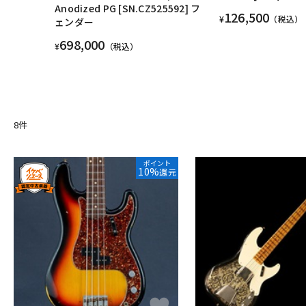
Anodized PG [SN.CZ525592] フ
126,500
¥
（税込）
ェンダー
698,000
¥
（税込）
8
件
ポイント
10%
還元