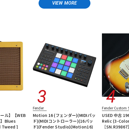
DTM オンラ
レコーディン
イン納品
グ機器
エレキギター/テレキャスター・TLタイプ
エレキギター/ジャズマスター
ズド
ヴィンテージ
ALL
ジ
Fender
Fender Custom 
ール】【WEB
Motion 16 (フェンダー)(MIDIパッ
USED 中古 196
Blues
ド)(MIDIコントローラー)(16パッ
Relic (3-Colo
d Tweed ]
ド)(Fender Studio)(Motion16)
［SN.R398