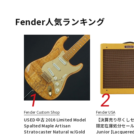
Fender Custom Shopのカテゴリ
DJ機器
DTM
エレキギター
エレキギター/ストラトキャスター・STタイプ
エレキギター/ジャズマスタータイプ・JGタイプ
ベース
ユー
Fender人気ランキング
中古
ヴィンテー
Fender Custom Shop
Fender USA
USED 中古 2016 Limited Model
【決算売り尽くしセ
Spalted Maple Artisan
限定在庫処分セール】
Stratocaster Natural w/Gold
Junior [Lacquere