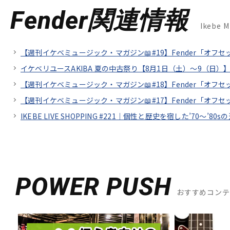
Fender関連情報
Ikebe 
【週刊イケベミュージック・マガジン📖#19】Fender「オフ
イケベリユースAKIBA 夏の中古祭り【8月1日（土）～9（日）】
【週刊イケベミュージック・マガジン📖#18】Fender「オ
【週刊イケベミュージック・マガジン📖#17】Fender「オ
IKEBE LIVE SHOPPING #221｜個性と歴史を宿した’70～’80sの
POWER PUSH
おすすめコン