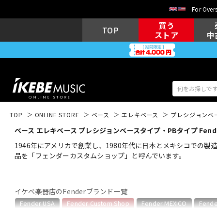
For Overs
買う
TOP
ストア
中
TOP
ONLINE STORE
ベース
エレキベース
プレシジョンベ
ベース エレキベース プレシジョンベースタイプ・PBタイプ Fender Custo
アコギ/エレ
エレキギター
アコ
1946年にアメリカで創業し、1980年代に日本とメキシコでの
品を「フェンダーカスタムショップ」と呼んでいます。
キーボード
電子ピアノ
イケベ楽器店のFenderブランド一覧
Fender USA
Fender Custom Shop
Fender MEXICO
Fende