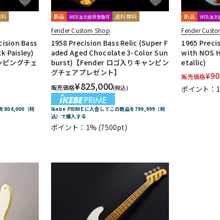
無料
新品
送料無料
新品
WEB注文店頭受取可
WEB注
Fender Custom Shop
Fender Cust
cision Bass
1958 Precision Bass Relic (Super F
1965 Precis
k Paisley)
aded Aged Chocolate 3-Color Sun
with NOS H
ャンピングチェ
burst)【Fender ロゴ入りキャンピン
etallic)
グチェアプレゼント】
¥
90
販売価格
¥
825,000
販売価格
(税込)
ポイント：
を804,000（税
Ikebe PRIME に入会してこの商品を799,999（税
込）で購入する
ポイント：1%
(7500pt)