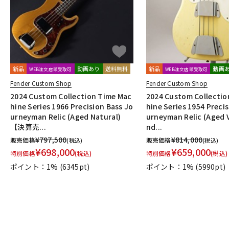
新品
動画あり
送料無料
新品
動画
WEB注文店頭受取可
WEB注文店頭受取可
Fender Custom Shop
Fender Custom Shop
2024 Custom Collection Time Mac
2024 Custom Collectio
hine Series 1966 Precision Bass Jo
hine Series 1954 Preci
urneyman Relic (Aged Natural)
urneyman Relic (Aged 
【決算売...
nd...
¥
797,500
¥
814,000
販売価格
販売価格
(税込)
(税込)
¥
698,000
¥
659,000
特別価格
(税込)
特別価格
(税込)
ポイント：1%
(6345pt)
ポイント：1%
(5990pt)