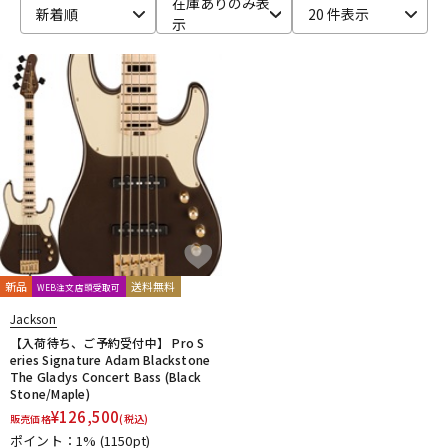
在庫ありのみ表
新着順
20 件表示
示
ベース
ウクレレ
ドラム
パーカッション
キーボード
電子ピアノ
管楽器
その他楽器
新品
送料無料
WEB注文店頭受取可
アンプ
エフェクター
Jackson
【入荷待ち、ご予約受付中】 Pro S
eries Signature Adam Blackstone
The Gladys Concert Bass (Black
DJ機器
DTM
Stone/Maple)
¥
126,500
販売価格
(税込)
ポイント：1%
(1150pt)