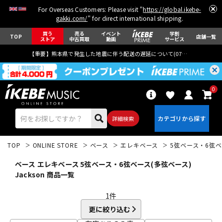
For Overseas Customers: Please visit "
https://global.ikebe-
gakki.com/
" for direct international shipping.
買う
売る
イベント
学割
TOP
店舗一覧
ストア
中古買取
動画
サービス
【重要】熊本県で発生した地震に伴う配送の遅延について(
07月29日
更新)
0
詳細検索
TOP
ONLINE STORE
ベース
エレキベース
5弦ベース・6弦ベ
ベース エレキベース 5弦ベース・6弦ベース(多弦ベース)
Jackson 商品一覧
1
件
エレキギター
アコギ/エレアコ
更に絞り込む