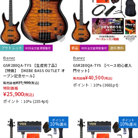
アウトレット
新品
送料無料
WEB注文店頭受取可
WEB注文店頭受取可
Ibanez
Ibanez
GSR280QA-TYS 【生産完了品】
GSR280QA-TYS 【ベース初心者入
【特価】 【IKEBE BASS OUTLET オ
門セット】
ープン記念セール】
¥
40,500
販売価格
(税込)
¥
27,900
販売価格
(税込)
ポイント：10%
(3681pt)
特別価格
¥
25,900
(税込)
ポイント：10%
(2354pt)
ポイント
ポイント
10%
10%
還元
還元