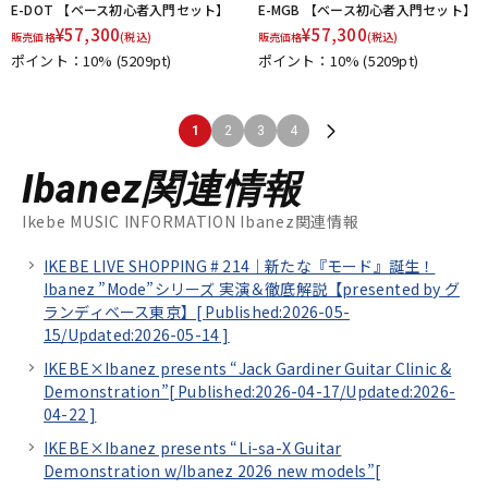
E-DOT 【ベース初心者入門セット】
E-MGB 【ベース初心者入門セット】
¥
57,300
¥
57,300
販売価格
(税込)
販売価格
(税込)
ポイント：10%
(5209pt)
ポイント：10%
(5209pt)
1
2
3
4
Ibanez関連情報
Ikebe MUSIC INFORMATION Ibanez関連情報
IKEBE LIVE SHOPPING # 214｜新たな『モード』誕生！
Ibanez ”Mode”シリーズ 実演＆徹底解説【presented by グ
ランディベース東京】[
Published:2026-05-
15/
Updated:2026-05-14
]
IKEBE×Ibanez presents “Jack Gardiner Guitar Clinic &
Demonstration”[
Published:2026-04-17/
Updated:2026-
04-22
]
IKEBE×Ibanez presents “Li-sa-X Guitar
Demonstration w/Ibanez 2026 new models”[