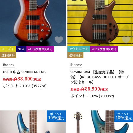
ユーズド
NEW
アウトレット
WEB注文店頭受取可
WEB注文店頭受取可
送料無料
送料無料
Ibanez
Ibanez
USED 中古 SR400FM-CNB
SR506E-BM 【生産完了品】【特
価】【IKEBE BASS OUTLET オープ
¥
38,800
販売価格
(税込)
ン記念セール】
ポイント：10%
(3527pt)
¥
86,900
販売価格
(税込)
ポイント：10%
(7900pt)
ポイント
ポイント
10%
10%
還元
還元