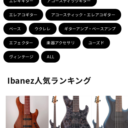
エレキギター
アコースティックギター
ドラム
パーカッション
エレアコギター
アコースティック・エレアコギター
ベース
ウクレレ
ギターアンプ・ベースアンプ
キーボード
電子ピアノ
エフェクター
楽器アクセサリ
ユーズド
管楽器
その他楽器
ヴィンテージ
ALL
アンプ
エフェクター
Ibanez人気ランキング
DJ機器
DTM
DTM オンライン納品
レコーディング機器