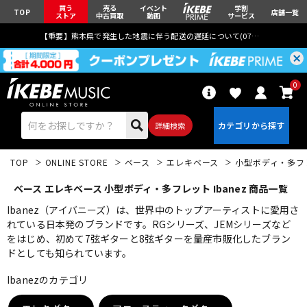
買う
売る
イベント
学割
TOP
店舗一覧
ストア
中古買取
動画
サービス
【重要】熊本県で発生した地震に伴う配送の遅延について(
07月29日
更新)
0
詳細検索
TOP
ONLINE STORE
ベース
エレキベース
小型ボディ・多フ
ベース エレキベース 小型ボディ・多フレット Ibanez 商品一覧
Ibanez（アイバニーズ）は、世界中のトップアーティストに愛用さ
れている日本発のブランドです。RGシリーズ、JEMシリーズなど
をはじめ、初めて7弦ギターと8弦ギターを量産市販化したブラン
エレキギター
アコギ/エレアコ
ドとしても知られています。
Ibanezのカテゴリ
ベース
ウクレレ