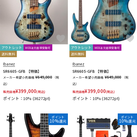
アウトレット
アウトレット
WEB注文店頭受取可
WEB注文店頭受取可
送料無料
送料無料
Ibanez
Ibanez
SR6605-GFB 【特価】
SR6605-GFB 【特価】
¥649,000
¥649,000
メーカー希望小売価格
（税
メーカー希望小売価格
（税
込）
込）
¥
399,000
¥
399,000
販売価格
(税込)
販売価格
(税込)
ポイント：10%
(36272pt)
ポイント：10%
(36272pt)
ポイント
ポイント
10%
10%
還元
還元