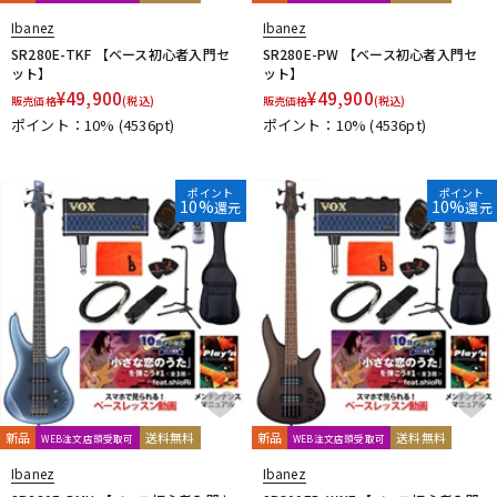
Ibanez
Ibanez
SR280E-TKF 【ベース初心者入門セ
SR280E-PW 【ベース初心者入門セ
ット】
ット】
¥
49,900
¥
49,900
販売価格
(税込)
販売価格
(税込)
ポイント：10%
(4536pt)
ポイント：10%
(4536pt)
ポイント
ポイント
10%
10%
還元
還元
新品
送料無料
新品
送料無料
WEB注文店頭受取可
WEB注文店頭受取可
Ibanez
Ibanez