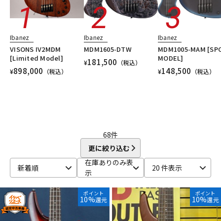
配信/ライブ機器
楽器アクセサリ
Ibanez
Ibanez
Ibanez
VISONS IV2MDM
MDM1605-DTW
MDM1005-MAM [SP
中古
ヴィンテージ
[Limited Model]
MODEL]
181,500
¥
（税込）
898,000
148,500
¥
（税込）
¥
（税込）
68
件
更に絞り込む
在庫ありのみ表
新着順
20 件表示
示
ポイント
ポイント
10%
10%
還元
還元