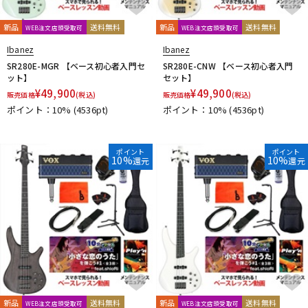
新品
送料無料
新品
送料無料
WEB注文店頭受取可
WEB注文店頭受取可
Ibanez
Ibanez
SR280E-MGR 【ベース初心者入門セ
SR280E-CNW 【ベース初心者入門
ット】
セット】
¥
49,900
¥
49,900
販売価格
(税込)
販売価格
(税込)
ポイント：10%
(4536pt)
ポイント：10%
(4536pt)
ポイント
ポイント
10%
10%
還元
還元
新品
送料無料
新品
送料無料
WEB注文店頭受取可
WEB注文店頭受取可