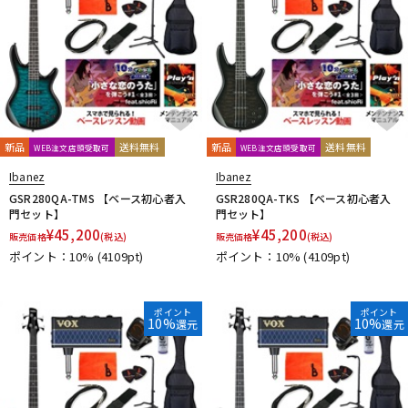
新品
送料無料
新品
送料無料
WEB注文店頭受取可
WEB注文店頭受取可
Ibanez
Ibanez
GSR280QA-TMS 【ベース初心者入
GSR280QA-TKS 【ベース初心者入
門セット】
門セット】
¥
45,200
¥
45,200
販売価格
(税込)
販売価格
(税込)
ポイント：10%
(4109pt)
ポイント：10%
(4109pt)
ポイント
ポイント
10%
10%
還元
還元