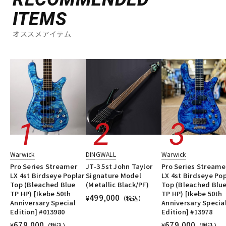
ITEMS
オススメアイテム
Warwick
DINGWALL
Warwick
Pro Series Streamer
JT-3 5st John Taylor
Pro Series Streame
LX 4st Birdseye Poplar
Signature Model
LX 4st Birdseye Pop
Top (Bleached Blue
(Metallic Black/PF)
Top (Bleached Blu
TP HP) [Ikebe 50th
TP HP) [Ikebe 50th
499,000
¥
（税込）
Anniversary Special
Anniversary Specia
Edition] #013980
Edition] #13978
679,000
679,000
¥
（税込）
¥
（税込）