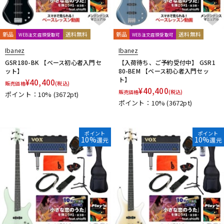
新品
送料無料
新品
送料無料
WEB注文店頭受取可
WEB注文店頭受取可
Ibanez
Ibanez
GSR180-BK 【ベース初心者入門セ
【入荷待ち、ご予約受付中】 GSR1
ット】
80-BEM 【ベース初心者入門セッ
ト】
¥
40,400
販売価格
(税込)
¥
40,400
販売価格
(税込)
ポイント：10%
(3672pt)
ポイント：10%
(3672pt)
ポイント
ポイント
10%
10%
還元
還元