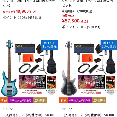
SR280E-BMU 【ベース初心者入門セ
SR300EB-WNF 【ベース初心者入門
ット】
セット】
¥
49,900
¥
57,900
販売価格
(税込)
販売価格
(税込)
特別価格
ポイント：10%
(4536pt)
¥
57,300
(税込)
ポイント：10%
(5209pt)
ポイント
ポイント
10%
10%
還元
還元
新品
送料無料
新品
送料無料
WEB注文店頭受取可
WEB注文店頭受取可
Ibanez
Ibanez
【入荷待ち、ご予約受付中】 SR300
【入荷待ち、ご予約受付中】 SR300