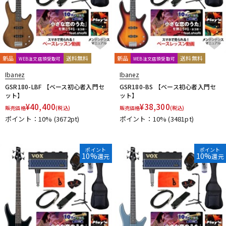
新品
送料無料
新品
送料無料
WEB注文店頭受取可
WEB注文店頭受取可
Ibanez
Ibanez
GSR180-LBF 【ベース初心者入門セ
GSR180-BS 【ベース初心者入門セ
ット】
ット】
¥
40,400
¥
38,300
販売価格
(税込)
販売価格
(税込)
ポイント：10%
(3672pt)
ポイント：10%
(3481pt)
ポイント
ポイント
10%
10%
還元
還元