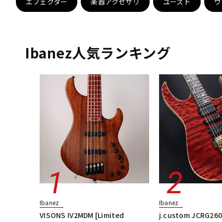
エフェクター
楽器アクセサリ
ユーズド
ヴ
DJ機器
DTM
Ibanez人気ランキング
中古
ヴィンテー
Ibanez
Ibanez
VISONS IV2MDM [Limited
j.custom JCRG26