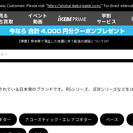
eas Customers: Please visit "
https://global.ikebe-gakki.com/
" for direct intern
売る
イベント
学割
古買取
動画
サービス
【重要】熊本県で発生した地震に伴う配送の遅延について(
07月29日
更新)
ベース
ウクレレ
用されている日本発のブランドです。RGシリーズ、JEMシリーズなど
管楽器
その他楽器
ギター
アコースティック・エレアコギター
ベース