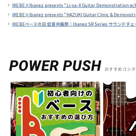
IKEBE×Ibanez presents “Li-sa-X Guitar Demonstration w/
IKEBE×Ibanez presents “HAZUKI Guitar Clinic &
IKEBEベースの日 低音共振祭｜Ibanez SR Series サウンドチェック fe
POWER PUSH
おすすめコン