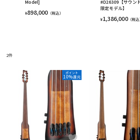
Model]
#D26309【サウン
限定モデル】
898,000
¥
（税込）
1,386,000
¥
（税込
2
件
ポイント
10%
還元