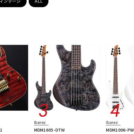
ィンテージ
ALL
DTM オンラ
レコーディン
イン納品
グ機器
ジ
Ibanez
Ibanez
01
MDM1605-DTW
MDM1006-PW