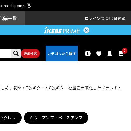
ational shipping.
店舗一覧
ログイン
新規会員登録
0
詳細検索
パーカッショ
ドラム
ン
をはじめ、初めて7弦ギターと8弦ギターを量産市販化したブランドと
アンプ
エフェクター
ウクレレ
ギターアンプ・ベースアンプ