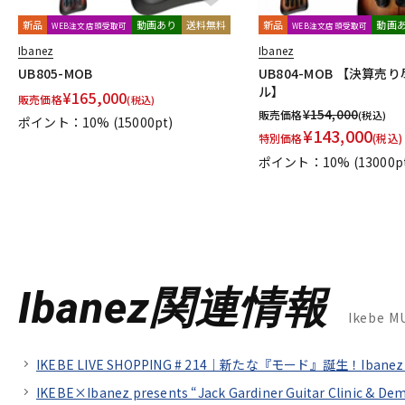
新品
動画あり
送料無料
新品
動画
WEB注文店頭受取可
WEB注文店頭受取可
Ibanez
Ibanez
UB805-MOB
UB804-MOB 【決算売
ル】
¥
165,000
販売価格
(税込)
¥
154,000
販売価格
(税込)
ポイント：10%
(15000pt)
¥
143,000
特別価格
(税込)
ポイント：10%
(13000p
Ibanez関連情報
Ikebe 
IKEBE LIVE SHOPPING # 214｜新たな『モード』誕生！Iba
IKEBE×Ibanez presents “Jack Gardiner Guitar Clinic & De