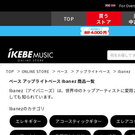
For Overs
買う
TOP
ストア
中
TOP
ONLINE STORE
ベース
アップライトベース
Ibanez
ベース アップライトベース Ibanez 商品一覧
アコギ/エレ
エレキギター
アコ
Ibanez（アイバニーズ）は、世界中のトップアーティストに愛
しても知られています。
Ibanezのカテゴリ
キーボード
電子ピアノ
エレキギター
アコースティックギター
エレアコ