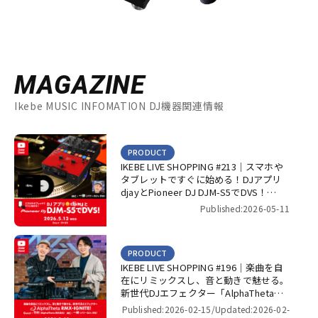
MAGAZINE
Ikebe MUSIC INFOMATION DJ機器関連情報
PRODUCT
IKEBE LIVE SHOPPING #213｜スマホや
タブレットですぐに始める！DJアプリ
djayとPioneer DJ DJM-S5でDVS！
【presented by パワーDJ’s 渋谷】
Published:2026-05-11
PRODUCT
IKEBE LIVE SHOPPING #196｜楽曲を自
在にリミックスし、音と動きで魅せる。
新世代DJエフェクター「AlphaTheta
RMX-IGNITE」！【presented by パワー
Published:2026-02-15/
Updated:2026-02-