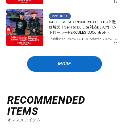
DJ’s 渋谷】
18
PRODUCT
IKEBE LIVE SHOPPING #183｜DJ14と徹
底解説！Serato DJ Lite対応DJ入門コン
トローラーHERCULES DJControl
Inpulse 500！【presented by パワー
Published:2025-12-18/
Updated:2025-12-
DJ’s 渋谷】
20
MORE
RECOMMENDED
ITEMS
オススメアイテム