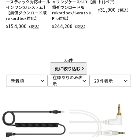
ースティック対応オール
ャリングケースSET【無
ト)(ペア)
DTM オンライン納品
レコーディング機器
インワンDJシステム】
償ダウンロード版
31,900
¥
（税込）
【無償ダウンロード版
rekordbox/Serato DJ
rekordbox対応】
Pro対応】
154,000
244,200
配信/ライブ機器
楽器アクセサリ
¥
（税込）
¥
（税込）
中古
ヴィンテージ
25
件
更に絞り込む
在庫ありのみ表
新着順
20 件表示
示