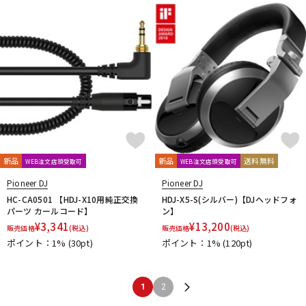
新品
新品
送料無料
WEB注文店頭受取可
WEB注文店頭受取可
Pioneer DJ
Pioneer DJ
HC-CA0501 【HDJ-X10用純正交換
HDJ-X5-S(シルバー)【DJヘッドフォ
パーツ カールコード】
ン】
¥
3,341
¥
13,200
販売価格
(税込)
販売価格
(税込)
ポイント：1%
(30pt)
ポイント：1%
(120pt)
1
2