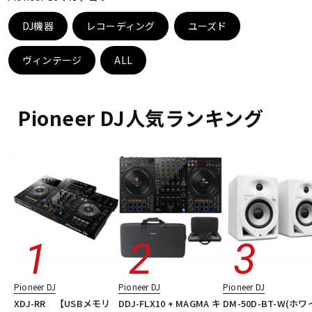
ベース
ウクレレ
DJ機器
レコーディング
ユーズド
ヴィンテージ
ALL
ドラム
パーカッション
Pioneer DJ人気ランキング
キーボード
電子ピアノ
管楽器
その他楽器
アンプ
エフェクター
DJ機器
DTM
Pioneer DJ
Pioneer DJ
Pioneer DJ
XDJ-RR 【USBメモリ
DDJ-FLX10 + MAGMA キ
DM-50D-BT-W(ホワ