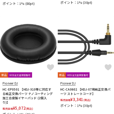
ポイント：1%
(30pt)
ポイント：1%
(80pt)
新品
新品
WEB注文店頭受取可
WEB注文店頭受取可
Pioneer DJ
Pioneer DJ
HC-EP0501 【HDJ-X10等に対応す
HC-CA0602 【HDJ-X7用純正交換パ
る純正交換パーツ ナノコーティング
ーツ ストレートコード】
加工合皮製イヤーパッド (2個入
¥
3,341
販売価格
(税込)
り)】
ポイント：1%
(30pt)
¥
5,072
販売価格
(税込)