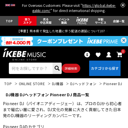
For Overseas Customers: Please visit "
https://global.ikebe-
gakki.com/
" for direct international shipping.
買う
売る
イベント
学割
TOP
店舗一覧
ストア
中古買取
動画
サービス
【重要】熊本県で発生した地震に伴う配送の遅延について(
07月29日
更新)
0
詳細検索
TOP
ONLINE STORE
DJ機器
DJヘッドフォン
Pioneer DJ
DJ機器 DJヘッドフォン Pioneer DJ 商品一覧
Pioneer DJ（パイオニアディージェー）は、プロのDJから初心者
まで幅広い層に愛され、DJ文化の発展に大きく貢献してきた日本
発のDJ機器のリーディングカンパニーです。
エレキギター
アコギ/エレアコ
Pioneer DJのカテゴリ