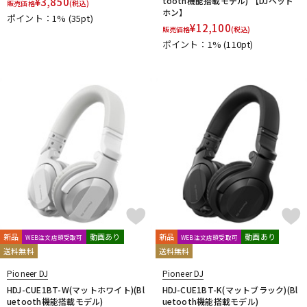
¥
3,850
tooth機能搭載モデル) 【DJヘッド
販売価格
(税込)
ホン】
ポイント：1%
(35pt)
¥
12,100
販売価格
(税込)
ポイント：1%
(110pt)
新品
動画あり
新品
動画あり
WEB注文店頭受取可
WEB注文店頭受取可
送料無料
送料無料
Pioneer DJ
Pioneer DJ
HDJ-CUE1BT-W(マットホワイト)(Bl
HDJ-CUE1BT-K(マットブラック)(Bl
uetooth機能搭載モデル)
uetooth機能搭載モデル)