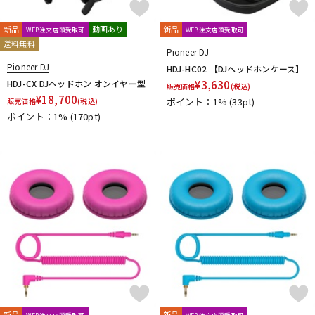
新品
動画あり
新品
WEB注文店頭受取可
WEB注文店頭受取可
送料無料
Pioneer DJ
Pioneer DJ
HDJ-HC02 【DJヘッドホンケース】
HDJ-CX DJヘッドホン オンイヤー型
¥
3,630
販売価格
(税込)
¥
18,700
ポイント：1%
(33pt)
販売価格
(税込)
ポイント：1%
(170pt)
新品
新品
WEB注文店頭受取可
WEB注文店頭受取可