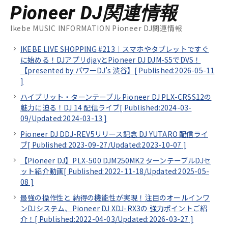
Pioneer DJ関連情報
Ikebe MUSIC INFORMATION Pioneer DJ関連情報
IKEBE LIVE SHOPPING #213｜スマホやタブレットですぐ
に始める！DJアプリdjayとPioneer DJ DJM-S5でDVS！
【presented by パワーDJ’s 渋谷】[
Published:2026-05-11
]
ハイブリット・ターンテーブル Pioneer DJ PLX-CRSS12の
魅力に迫る！DJ 14 配信ライブ[
Published:2024-03-
09/
Updated:2024-03-13
]
Pioneer DJ DDJ-REV5リリース記念 DJ YUTARO 配信ライ
ブ[
Published:2023-09-27/
Updated:2023-10-07
]
【Pioneer DJ】PLX-500 DJM250MK2 ターンテーブルDJセ
ット紹介動画[
Published:2022-11-18/
Updated:2025-05-
08
]
最強の操作性と 納得の機能性が実現！注目のオールインワ
ンDJシステム、Pioneer DJ XDJ-RX3の 強力ポイントご紹
介！[
Published:2022-04-03/
Updated:2026-03-27
]