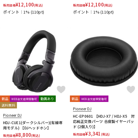
¥
12,100
¥
12,100
販売価格
(税込)
販売価格
(税込)
ポイント：1%
(110pt)
ポイント：1%
(110pt)
新品
動画あり
新品
WEB注文店頭受取可
WEB注文店頭受取可
送料無料
Pioneer DJ
Pioneer DJ
HC-EP0601 【HDJ-X7 / HDJ-X5 対
応純正交換パーツ 合皮製イヤーパッ
HDJ-CUE1(ダークシルバー)(有線専
ド (2個入り)】
用モデル) 【DJヘッドホン】
¥
3,341
¥
8,800
販売価格
(税込)
販売価格
(税込)