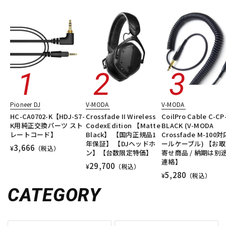
Pioneer DJ
V-MODA
V-MODA
HC-CA0702-K【HDJ-S7-
Crossfade II Wireless
CoilPro Cable C-CP
K用純正交換パーツ スト
CodexEdition 【Matte
BLACK (V-MODA
レートコード】
Black】 【国内正規品1
Crossfade M-100
年保証】 【DJヘッドホ
ールケーブル) 【お
3,666
¥
（税込）
ン】【台数限定特価】
寄せ商品 / 納期は別
連絡】
29,700
¥
（税込）
5,280
¥
（税込）
CATEGORY