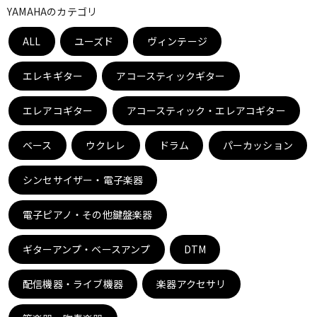
YAMAHAのカテゴリ
ベース
ウクレレ
ALL
ユーズド
ヴィンテージ
ドラム
パーカッション
エレキギター
アコースティックギター
エレアコギター
アコースティック・エレアコギター
キーボード
電子ピアノ
ベース
ウクレレ
ドラム
パーカッション
管楽器
その他楽器
シンセサイザー・電子楽器
電子ピアノ・その他鍵盤楽器
アンプ
エフェクター
ギターアンプ・ベースアンプ
DTM
DJ機器
DTM
配信機器・ライブ機器
楽器アクセサリ