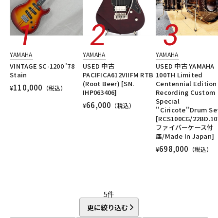
YAMAHA
YAMAHA
YAMAHA
VINTAGE SC-1200 '78
USED 中古
USED 中古 YAMAHA
Stain
PACIFICA612VIIFM RTB
100TH Limited
(Root Beer) [SN.
Centennial Edition
110,000
¥
（税込）
IHP063406]
Recording Custom
Special
66,000
¥
（税込）
''Ciricote''Drum 
[RCS100CG/22BD.10
ファイバーケース付
属/Made In Japan]
698,000
¥
（税込）
5
件
更に絞り込む