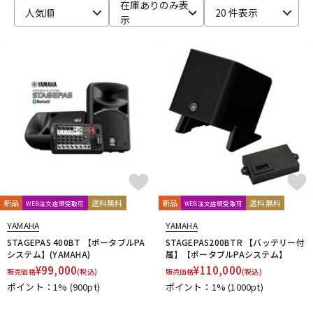
在庫ありのみ表
人気順
20 件表示
示
新品
送料無料
新品
送料無料
WEB注文店頭受取可
WEB注文店頭受取可
YAMAHA
YAMAHA
STAGEPAS 400BT 【ポータブルPA
STAGEPAS200BTR 【バッテリー付
システム】(YAMAHA)
属】【ポータブルPAシステム】
¥
99,000
¥
110,000
販売価格
(税込)
販売価格
(税込)
ポイント：1%
(900pt)
ポイント：1%
(1000pt)