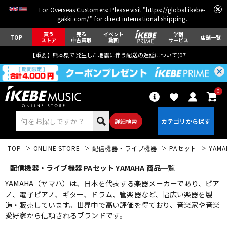
For Overseas Customers: Please visit "
https://global.ikebe-
gakki.com/
" for direct international shipping.
買う
売る
イベント
学割
TOP
店舗一覧
ストア
中古買取
動画
サービス
【重要】熊本県で発生した地震に伴う配送の遅延について(
07月29日
更新)
0
詳細検索
TOP
ONLINE STORE
配信機器・ライブ機器
PAセット
YAMA
配信機器・ライブ機器 PAセット YAMAHA 商品一覧
YAMAHA（ヤマハ）は、日本を代表する楽器メーカーであり、ピア
ノ、電子ピアノ、ギター、ドラム、管楽器など、幅広い楽器を製
造・販売しています。世界中で高い評価を得ており、音楽家や音楽
エレキギター
アコギ/エレアコ
愛好家から信頼されるブランドです。