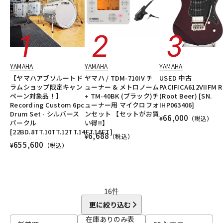
YAMAHA
YAMAHA
YAMAHA
【ヤマハアブソルートド
ヤマハ / TDM-710IV チ
USED 中古
ラムショップ限定キャン
ューナー & メトロノーム
PACIFICA612VIIFM 
ペーン対象品！】
+ TM-40BK (ブラック)チ
(Root Beer) [SN.
Recording Custom 6pc
ューナー用 マイクロフォ
IHP063406]
Drum Set - シルバース
ンセット 【セットがお買
66,000
¥
（税込）
パークル
い得!!】
[22BD.8TT.10TT.12TT.14FT.16FT]
6,688
¥
（税込）
655,600
¥
（税込）
16
件
更に絞り込む
在庫ありのみ表