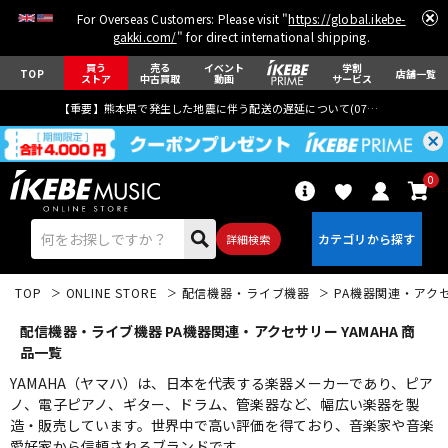
For Overseas Customers: Please visit "
https://global.ikebe-
gakki.com/
" for direct international shipping.
買う
売る
イベント
学割
TOP
店舗一覧
ストア
中古買取
動画
サービス
【重要】熊本県で発生した地震に伴う配送の遅延について(
07月29日
更新)
0
詳細検索
TOP
ONLINE STORE
配信機器・ライブ機器
PA機器関連・アク
配信機器・ライブ機器 PA機器関連・アクセサリー YAMAHA 商
品一覧
YAMAHA（ヤマハ）は、日本を代表する楽器メーカーであり、ピア
ノ、電子ピアノ、ギター、ドラム、管楽器など、幅広い楽器を製
エレキギター
アコギ/エレアコ
造・販売しています。世界中で高い評価を得ており、音楽家や音楽
愛好家から信頼されるブランドです。