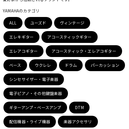
ベース
ウクレレ
YAMAHAのカテゴリ
ALL
ユーズド
ヴィンテージ
ドラム
パーカッション
エレキギター
アコースティックギター
キーボード
電子ピアノ
エレアコギター
アコースティック・エレアコギター
ベース
ウクレレ
ドラム
パーカッション
管楽器
その他楽器
シンセサイザー・電子楽器
アンプ
エフェクター
電子ピアノ・その他鍵盤楽器
ギターアンプ・ベースアンプ
DTM
DJ機器
DTM
配信機器・ライブ機器
楽器アクセサリ