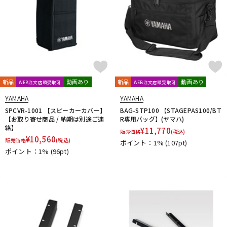
新品
動画あり
新品
動画あり
WEB注文店頭受取可
WEB注文店頭受取可
YAMAHA
YAMAHA
SPCVR-1001 【スピーカーカバー】
BAG-STP100 【STAGEPAS100/BT
【お取り寄せ商品 / 納期は別途ご連
R専用バッグ】(ヤマハ)
絡】
¥
11,770
販売価格
(税込)
¥
10,560
販売価格
(税込)
ポイント：1%
(107pt)
ポイント：1%
(96pt)