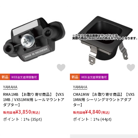
新品
新品
WEB注文店頭受取可
WEB注文店頭受取可
YAMAHA
YAMAHA
RMA1MB 【お取り寄せ商品】【VXS
CMA1MW 【お取り寄せ商品】【VXS
1MB / VXS1MW用 レールマウントア
1MW用 シーリングマウントアダプ
ダプター】
ター】
¥
3,850
¥
4,840
販売価格
(税込)
販売価格
(税込)
ポイント：1%
(35pt)
ポイント：1%
(44pt)