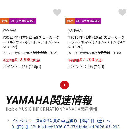
新品
新品
WEB注文店頭受取可
WEB注文店頭受取可
YAMAHA
YAMAHA
YSC20PP (1本)(20m)(スピーカーケ
YSC10PP (1本)(10m)(スピーカーケ
ーブル)(ヤマハ)(フォン-フォン)(SFY
ーブル)(ヤマハ)(フォン-フォン)(SFY
SC20PP)
SC10PP)
¥12,980
¥7,700
メーカー希望小売価格
（税込）
メーカー希望小売価格
（税込）
¥
12,980
¥
7,700
販売価格
(税込)
販売価格
(税込)
ポイント：1%
(118pt)
ポイント：1%
(70pt)
1
YAMAHA関連情報
Ikebe MUSIC INFORMATION YAMAHA関連情報
イケベリユースAKIBA 夏の中古祭り【8月1日（土）～
9（日）】[
Published:2026-07-27/
Updated:2026-07-29
]