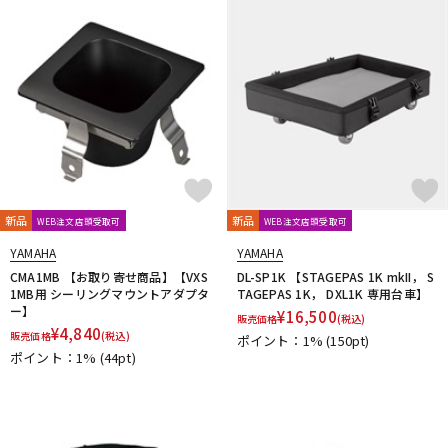
新品
新品
WEB注文店頭受取可
WEB注文店頭受取可
YAMAHA
YAMAHA
CMA1MB 【お取り寄せ商品】【VXS
DL-SP1K 【STAGEPAS 1K mkII， S
1MB用 シーリングマウントアダプタ
TAGEPAS 1K， DXL1K 専用台車】
ー】
¥
16,500
販売価格
(税込)
¥
4,840
販売価格
(税込)
ポイント：1%
(150pt)
ポイント：1%
(44pt)