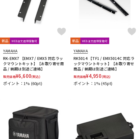
新品
新品
WEB注文店頭受取可
WEB注文店頭受取可
YAMAHA
YAMAHA
RK-EMX7 【EMX7 / EMX5 対応ラッ
RK5014 【TF1 / EMX5014C 対応ラ
クマウントキット】【お取り寄せ商
ックマウントキット】【お取り寄せ
品 / 納期は別途ご連絡】
商品 / 納期は別途ご連絡】
¥
6,600
¥
4,950
販売価格
(税込)
販売価格
(税込)
ポイント：1%
(60pt)
ポイント：1%
(45pt)