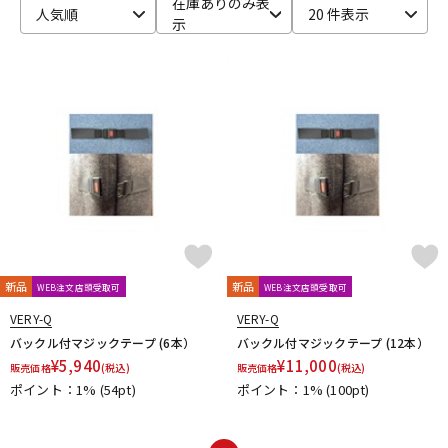
在庫ありのみ表
人気順
20 件表示
示
ベース
ウクレレ
ドラム
パーカッション
キーボード
電子ピアノ
管楽器
その他楽器
新品
新品
WEB注文店頭受取可
WEB注文店頭受取可
アンプ
エフェクター
VERY-Q
VERY-Q
バックル付マジックテープ (6本）
バックル付マジックテープ (12本）
¥
5,940
¥
11,000
販売価格
(税込)
販売価格
(税込)
ポイント：1%
(54pt)
ポイント：1%
(100pt)
DJ機器
DTM