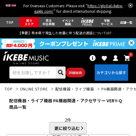
For Overseas Customers: Please visit "
https://global.ikebe-
gakki.com/
" for direct international shipping.
買う
売る
イベント
学割
TOP
店舗一覧
ストア
中古買取
動画
サービス
【重要】熊本県で発生した地震に伴う配送の遅延について(
07月29日
更新)
0
詳細検索
TOP
ONLINE STORE
配信機器・ライブ機器
PA機器関連・アク
配信機器・ライブ機器 PA機器関連・アクセサリー VERY-Q
商品一覧
2
件
エレキギター
アコギ/エレアコ
更に絞り込む