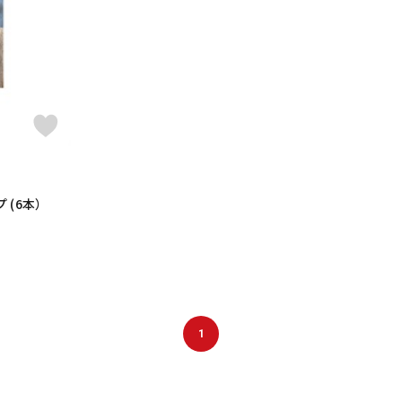
DTM オンラ
レコーディン
イン納品
グ機器
ジ
 (6本）
1