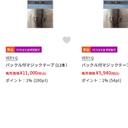
DJ機器
DTM
中古
ヴィンテー
新品
新品
WEB注文店頭受取可
WEB注文店頭受取可
VERY-Q
VERY-Q
バックル付マジックテープ (12本）
バックル付マジックテープ
¥
11,000
¥
5,940
販売価格
販売価格
(税込)
(税込)
ポイント：1%
(100pt)
ポイント：1%
(54pt)