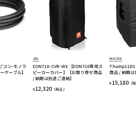
JBL
MACKIE
 スピコン-モノラ
EON710-CVR-WX 【EON710専用ス
Thump118
カーケーブル】
ピーカーカバー】【お取り寄せ商品
商品 / 納期
/ 納期は別途ご連絡】
15,180
¥
（
12,320
¥
（税込）