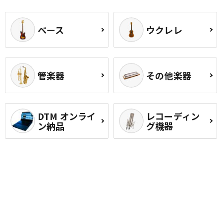
ベース
ウクレレ
管楽器
その他楽器
DTM オンライ
レコーディン
ン納品
グ機器