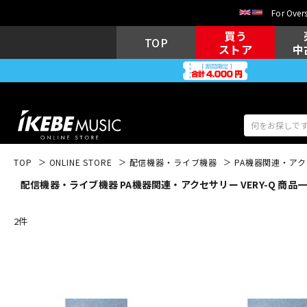
For Overs
買う
TOP
ストア
中
TOP
ONLINE STORE
配信機器・ライブ機器
PA機器関連・ア
配信機器・ライブ機器 PA機器関連・アクセサリー VERY-Q 商品
アコギ/エレ
エレキギター
アコ
2
件
キーボード
電子ピアノ