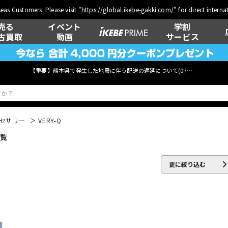
eas Customers: Please visit "
https://global.ikebe-gakki.com/
" for direct intern
売る
イベント
学割
古買取
動画
サービス
【重要】熊本県で発生した地震に伴う配送の遅延について(
07月29日
更新)
クセサリー
VERY-Q
一覧
ベース
ウクレレ
更に絞り込む
管楽器
その他楽器