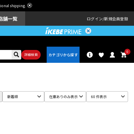
ational shipping.
店舗一覧
ログイン
新規会員登録
0
詳細検索
パーカッショ
ドラム
ン
新着順
在庫ありのみ表示
60 件表示
アンプ
エフェクター