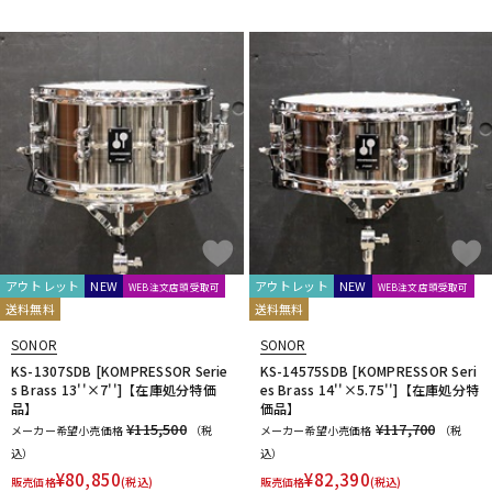
DTM オンライン納品
レコーディング機器
配信/ライブ機器
楽器アクセサリ
中古
ヴィンテージ
アウトレット
NEW
アウトレット
NEW
WEB注文店頭受取可
WEB注文店頭受取可
送料無料
送料無料
SONOR
SONOR
KS-1307SDB [KOMPRESSOR Serie
KS-14575SDB [KOMPRESSOR Seri
s Brass 13''×7'']【在庫処分特価
es Brass 14''×5.75'']【在庫処分特
品】
価品】
¥115,500
¥117,700
メーカー希望小売価格
（税
メーカー希望小売価格
（税
込）
込）
¥
80,850
¥
82,390
販売価格
(税込)
販売価格
(税込)