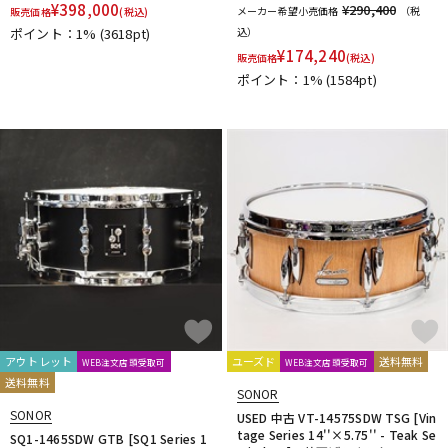
¥
398,000
¥290,400
メーカー希望小売価格
（税
販売価格
(税込)
ポイント：1%
(3618pt)
込）
¥
174,240
販売価格
(税込)
ポイント：1%
(1584pt)
アウトレット
ユーズド
送料無料
WEB注文店頭受取可
WEB注文店頭受取可
送料無料
SONOR
SONOR
USED 中古 VT-14575SDW TSG [Vin
tage Series 14''×5.75'' - Teak Se
SQ1-1465SDW GTB [SQ1 Series 1