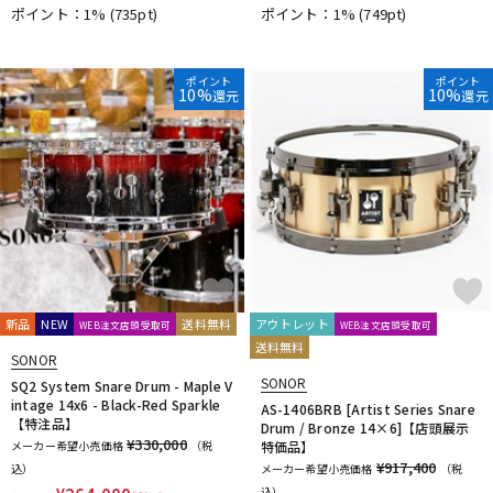
ポイント：1%
(735pt)
ポイント：1%
(749pt)
ポイント
ポイント
10%
10%
還元
還元
新品
NEW
送料無料
アウトレット
WEB注文店頭受取可
WEB注文店頭受取可
送料無料
SONOR
SONOR
SQ2 System Snare Drum - Maple V
intage 14x6 - Black-Red Sparkle
AS-1406BRB [Artist Series Snare
【特注品】
Drum / Bronze 14×6]【店頭展示
¥330,000
メーカー希望小売価格
（税
特価品】
¥917,400
込）
メーカー希望小売価格
（税
込）