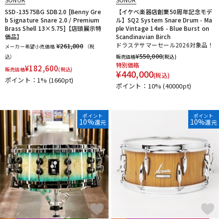
SSD-13575BG SDB2.0 [Benny Gre
【イケベ楽器店創業50周年記念モデ
b Signature Snare 2.0 / Premium
ル】SQ2 System Snare Drum - Ma
Brass Shell 13×5.75]【店頭展示特
ple Vintage 14x6 - Blue Burst on
価品】
Scandinavian Birch
ドラステサマーセール2026対象品！
¥261,800
メーカー希望小売価格
（税
¥
550,000
込）
販売価格
(税込)
特別価格
¥
182,600
販売価格
(税込)
¥
440,000
(税込)
ポイント：1%
(1660pt)
ポイント：10%
(40000pt)
ポイント
ポイント
10%
10%
還元
還元