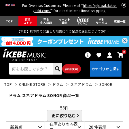
For Overseas Customers: Please visit "
https://global.ikebe-
gakki.com/
" for direct international shipping.
買う
売る
イベント
学割
TOP
店舗一覧
ストア
中古買取
動画
サービス
【重要】熊本県で発生した地震に伴う配送の遅延について(
07月29日
更新)
0
詳細検索
TOP
ONLINE STORE
ドラム
スネアドラム
SONOR
ドラム スネアドラム SONOR 商品一覧
58
件
更に絞り込む
エレキギター
アコギ/エレアコ
在庫ありのみ表
新着順
20 件表示