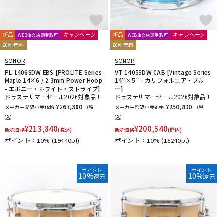
新品
キャンペーン
新品
キャンペーン
WEB注文店頭受取可
WEB注文店頭受取可
送料無料
送料無料
SONOR
SONOR
PL-1406SDW EBS [PROLITE Series
VT-1405SDW CAB [Vintage Series
Maple 14×6 / 2.3mm Power Hoop
14''×5'' - カリフォルニア・ブル
- エボニー・ホワイト・ストライプ]
ー]
ドラステサマーセール2026対象品！
ドラステサマーセール2026対象品！
¥267,300
¥250,800
メーカー希望小売価格
（税
メーカー希望小売価格
（税
込）
込）
¥
213,840
¥
200,640
販売価格
(税込)
販売価格
(税込)
ポイント：10%
(19440pt)
ポイント：10%
(18240pt)
ポイント
ポイント
10%
10%
還元
還元