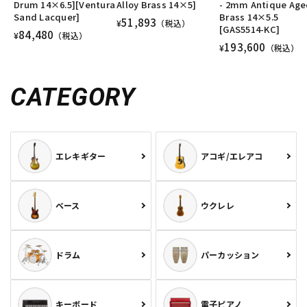
Drum 14×6.5][Ventura
Alloy Brass 14×5]
- 2mm Antique Ag
Sand Lacquer]
Brass 14×5.5
51,893
¥
（税込）
[GAS5514-KC]
84,480
¥
（税込）
193,600
¥
（税込）
CATEGORY
エレキギター
アコギ/エレアコ
ベース
ウクレレ
ドラム
パーカッション
キーボード
電子ピアノ