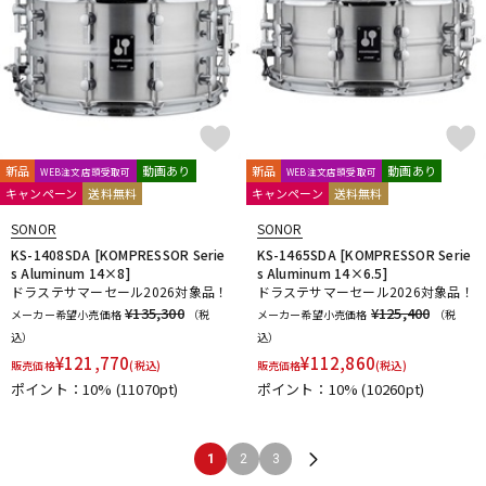
新品
動画あり
新品
動画あり
WEB注文店頭受取可
WEB注文店頭受取可
キャンペーン
送料無料
キャンペーン
送料無料
SONOR
SONOR
KS-1408SDA [KOMPRESSOR Serie
KS-1465SDA [KOMPRESSOR Serie
s Aluminum 14×8]
s Aluminum 14×6.5]
ドラステサマーセール2026対象品！
ドラステサマーセール2026対象品！
¥135,300
¥125,400
メーカー希望小売価格
（税
メーカー希望小売価格
（税
込）
込）
¥
121,770
¥
112,860
販売価格
(税込)
販売価格
(税込)
ポイント：10%
(11070pt)
ポイント：10%
(10260pt)
1
2
3