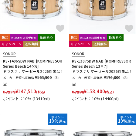
新品
動画あり
新品
動画あり
WEB注文店頭受取可
WEB注文店頭受取可
キャンペーン
送料無料
キャンペーン
送料無料
SONOR
SONOR
KS-1406SDW NAB [KOMPRESSOR
KS-1307SDW NAB [KOMPRESSOR
Series Beech 14×6]
Series Beech 13×7]
ドラステサマーセール2026対象品！
ドラステサマーセール2026対象品！
¥163,900
¥176,000
メーカー希望小売価格
（税
メーカー希望小売価格
（税
込）
込）
¥
147,510
¥
158,400
販売価格
(税込)
販売価格
(税込)
ポイント：10%
(13410pt)
ポイント：10%
(14400pt)
ポイント
ポイント
10%
10%
還元
還元