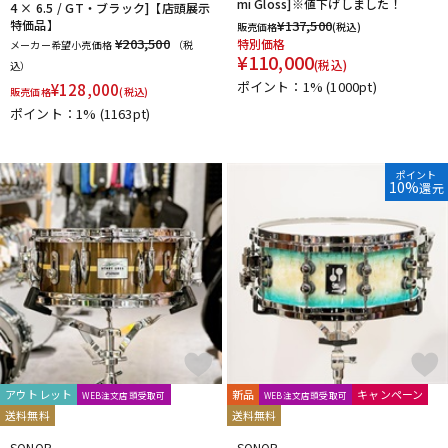
mi Gloss]※値下げしました！
4 × 6.5 / GT・ブラック]【店頭展示
特価品】
¥
137,500
販売価格
(税込)
¥203,500
特別価格
メーカー希望小売価格
（税
¥
110,000
(税込)
込）
ポイント：1%
(1000pt)
¥
128,000
販売価格
(税込)
ポイント：1%
(1163pt)
ポイント
10%
還元
アウトレット
新品
キャンペーン
WEB注文店頭受取可
WEB注文店頭受取可
送料無料
送料無料
SONOR
SONOR