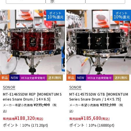
示
ベース
ウクレレ
ポイント
ポイント
10%
10%
還元
還元
ドラム
パーカッション
キーボード
電子ピアノ
管楽器
その他楽器
新品
NEW
送料無料
新品
NEW
送料無料
WEB注文店頭受取可
WEB注文店頭受取可
SONOR
SONOR
アンプ
エフェクター
MT-E1465SDW REP [MOMENTUM S
MT-E14575SDW GTB [MOMENTUM
eries Snare Drum / 14×6.5]
Series Snare Drum / 14×5.75]
¥235,400
¥232,100
メーカー希望小売価格
（税
メーカー希望小売価格
（税
込）
込）
DJ機器
DTM
¥
188,320
¥
185,680
販売価格
(税込)
販売価格
(税込)
ポイント：10%
(17120pt)
ポイント：10%
(16880pt)