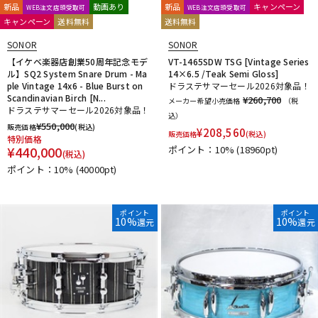
新品
動画あり
新品
キャンペーン
WEB注文店頭受取可
WEB注文店頭受取可
キャンペーン
送料無料
送料無料
SONOR
SONOR
【イケベ楽器店創業50周年記念モデ
VT-1465SDW TSG [Vintage Series
ル】SQ2 System Snare Drum - Ma
14×6.5 /Teak Semi Gloss]
ple Vintage 14x6 - Blue Burst on
ドラステサマーセール2026対象品！
Scandinavian Birch [N...
¥260,700
メーカー希望小売価格
（税
ドラステサマーセール2026対象品！
込）
¥
550,000
販売価格
(税込)
¥
208,560
販売価格
(税込)
特別価格
¥
440,000
ポイント：10%
(18960pt)
(税込)
ポイント：10%
(40000pt)
ポイント
ポイント
10%
10%
還元
還元