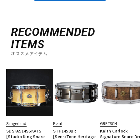
RECOMMENDED
ITEMS
オススメアイテム
Slingerland
Pearl
GRETSCH
SDSK6514SSKVTS
STH1450BR
Keith Carlock
[Studio King Snare
[SensiTone Heritage
Signature Snare D