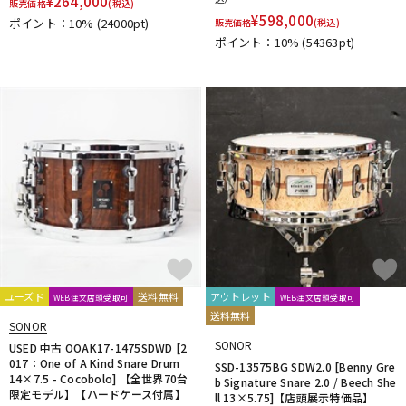
¥
264,000
販売価格
(税込)
¥
598,000
ポイント：10%
(24000pt)
販売価格
(税込)
ポイント：10%
(54363pt)
ユーズド
送料無料
アウトレット
WEB注文店頭受取可
WEB注文店頭受取可
送料無料
SONOR
SONOR
USED 中古 OOAK17-1475SDWD [2
017：One of A Kind Snare Drum
SSD-13575BG SDW2.0 [Benny Gre
14×7.5 - Cocobolo] 【全世界70台
b Signature Snare 2.0 / Beech She
限定モデル】【ハードケース付属】
ll 13×5.75]【店頭展示特価品】