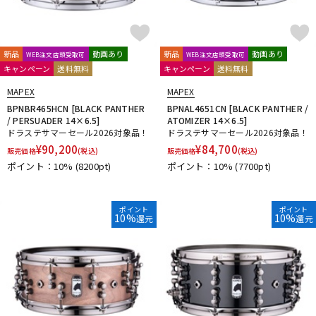
riddim
RimRiser
Ring-O
Robokey
ROC-N-SOC
Rogers
ROHEMA
Roland
R-TOM
SABIAN
Safe Ears
SAKAE DRUMS
SAKAE OSAKA HERITAGE
新品
動画あり
新品
動画あり
WEB注文店頭受取可
WEB注文店頭受取可
Schlagwerk Percussion
SJC Custom Drums
SKB
キャンペーン
送料無料
キャンペーン
送料無料
SlapKlatz
Slingerland
SONOR
SPINBAL
SPIZZICHINO
MAPEX
MAPEX
Super Light
BPNBR465HCN [BLACK PANTHER
BPNAL4651CN [BLACK PANTHER /
T-Z
/ PERSUADER 14×6.5]
ATOMIZER 14×6.5]
TACKLE INSTRUMENT
TAMA
TAMBURO
ドラステサマーセール2026対象品！
ドラステサマーセール2026対象品！
TARA:NOME products
T-Cymbals
TECHRA
The Hand
¥
90,200
¥
84,700
販売価格
(税込)
販売価格
(税込)
Tight Screw
TOSCO
Trick drums
Turkish
UFIP
ポイント：10%
(8200pt)
ポイント：10%
(7700pt)
VATER
VIC FIRTH
VK DRUMS
VOX
WAMBOOKA
wincent
WorldMax
YAMAHA
Zildjian
ポイント
ポイント
他
10%
10%
還元
還元
キョーリツ
リットーミュージック
建光ドラム工房
小出 koide
FRANKEN CYMBAL
Dr.Case
ぼっち・ざ・ろっく！
Tandem Drums