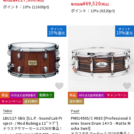
販売価格
(税込)
¥
69,520
販売価格
(税込)
ポイント：10%
(11600pt)
ポイント：10%
(6320pt)
ポイント
ポイント
10%
10%
還元
還元
新品
動画あり
新品
キャンペーン
WEB注文店頭受取可
WEB注文店頭受取可
キャンペーン
送料無料
送料無料
TAMA
Pearl
LBU127-SBG [S.L.P. -Sound Lab Pr
PMX1450S/C #883 [Professional S
oject- / Mod Bubinga 12''×7'']
eries Snare Drum 14×5 - Matte M
ドラステサマーセール2026対象品！
ocha Swirl]
ドラステサマーセール2026対象品！