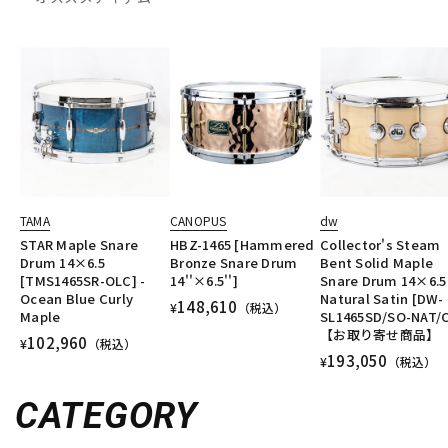
TAMA
CANOPUS
dw
STAR Maple Snare
HBZ-1465 [Hammered
Collector's Steam
Drum 14×6.5
Bronze Snare Drum
Bent Solid Maple
[TMS1465SR-OLC] -
14''×6.5'']
Snare Drum 14×6.5 
Ocean Blue Curly
Natural Satin [DW-
148,610
¥
（税込）
Maple
SL1465SD/SO-NAT/
【お取り寄せ商品】
102,960
¥
（税込）
193,050
¥
（税込）
CATEGORY