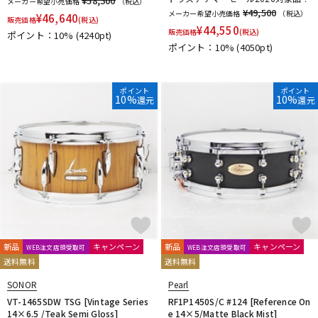
¥58,300
メーカー希望小売価格
（税込）
¥49,500
メーカー希望小売価格
（税込）
¥
46,640
販売価格
(税込)
¥
44,550
販売価格
(税込)
ポイント：10%
(4240pt)
ポイント：10%
(4050pt)
ポイント
ポイント
10%
10%
還元
還元
新品
キャンペーン
新品
キャンペーン
WEB注文店頭受取可
WEB注文店頭受取可
送料無料
送料無料
SONOR
Pearl
VT-1465SDW TSG [Vintage Series
RF1P1450S/C #124 [Reference On
14×6.5 /Teak Semi Gloss]
e 14×5/Matte Black Mist]