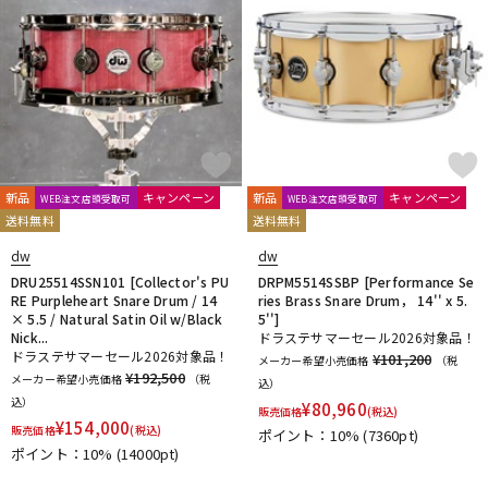
新品
キャンペーン
新品
キャンペーン
WEB注文店頭受取可
WEB注文店頭受取可
送料無料
送料無料
dw
dw
DRU25514SSN101 [Collector's PU
DRPM5514SSBP [Performance Se
RE Purpleheart Snare Drum / 14
ries Brass Snare Drum， 14'' x 5.
× 5.5 / Natural Satin Oil w/Black
5'']
Nick...
ドラステサマーセール2026対象品！
ドラステサマーセール2026対象品！
¥101,200
メーカー希望小売価格
（税
¥192,500
メーカー希望小売価格
（税
込）
込）
¥
80,960
販売価格
(税込)
¥
154,000
販売価格
(税込)
ポイント：10%
(7360pt)
ポイント：10%
(14000pt)