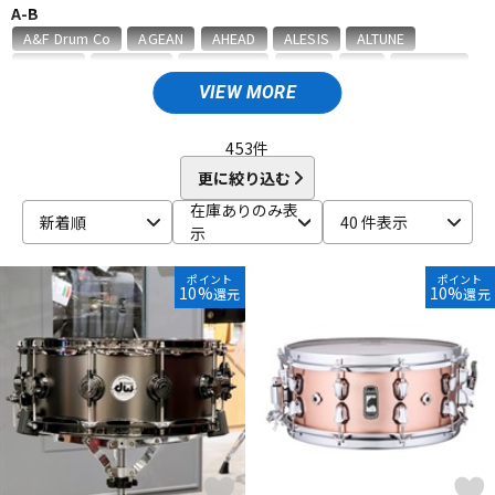
A-B
ベース
ウクレレ
A&F Drum Co
AGEAN
AHEAD
ALESIS
ALTUNE
Amedia
ammoon
AQUARIAN
ASPR
ATV
AWOWO
AYOTTE
basiner
BASS DRUM O's
Beato
VIEW MORE
ドラム
パーカッション
BIG FAT SNARE DRUM
BONNEY DRUM JAPAN
Bosphorus
Brady
BRITISH DRUM
Brush Fire
BURR FINE COFFEE
453
件
C-D
更に絞り込む
キーボード
電子ピアノ
CANOPUS
COO design
Craig Lauritsen
Craviotto
在庫ありのみ表
新着順
40 件表示
CYMBAG
CYMPAD
Daiking Corporation
DANMAR
示
DDEQ Drum Device Equipment
ddrum
Dragonfly Percussion
管楽器
その他楽器
DRUM CLIP
Drum Dial
Drum Gym
Drummers Base
ポイント
ポイント
10%
10%
還元
還元
Drummer's Grip
DRUMMERS TOP TEAM
Dunnett
dw
E-G
アンプ
エフェクター
ECO MUSIC
Ellis Cymbal
ELLIS ISLAND
emjmod
EVANS
Evetts Drum Company
fibes
Flix
Funch Cymbals
GATOR
Gibraltar
GORILLA SNOT
GOSTRAY
GRETSCH
DJ機器
DTM
GrooveTech Tools
Grover Pro Percussion
GRUV-X
H-K