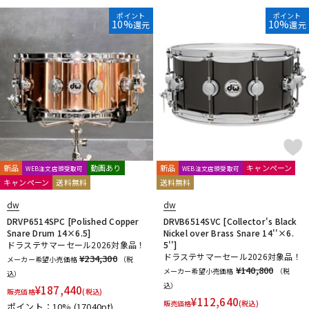
ポイント
ポイント
10%
10%
還元
還元
新品
動画あり
新品
キャンペーン
WEB注文店頭受取可
WEB注文店頭受取可
キャンペーン
送料無料
送料無料
dw
dw
DRVP6514SPC [Polished Copper
DRVB6514SVC [Collector's Black
Snare Drum 14×6.5]
Nickel over Brass Snare 14''×6.
ドラステサマーセール2026対象品！
5'']
ドラステサマーセール2026対象品！
¥234,300
メーカー希望小売価格
（税
¥140,800
メーカー希望小売価格
（税
込）
込）
¥
187,440
販売価格
(税込)
¥
112,640
販売価格
(税込)
ポイント：10%
(17040pt)