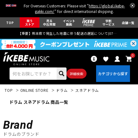
For Overseas Customers: Please visit "
https://global.ikebe-
gakki.com/
" for direct international shipping.
買う
売る
イベント
学割
TOP
店舗一覧
ストア
中古買取
動画
サービス
【重要】熊本県で発生した地震に伴う配送の遅延について(
07月29日
更新)
0
詳細検索
TOP
ONLINE STORE
ドラム
スネアドラム
ドラム スネアドラム 商品一覧
Brand
エレキギター
アコギ/エレアコ
ドラムのブランド