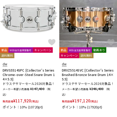
新品
キャンペーン
新品
動画あり
WEB注文店頭受取可
WEB注文店頭受取可
送料無料
キャンペーン
送料無料
dw
dw
DRVS5514SPC [Collector's Series
DRVZ5514SVC [Collector's Series
Chrome-over-Steel Snare Drum 1
Brushed Bronze Snare Drum 14×
4×5.5]
5.5]
ドラステサマーセール2026対象品！
ドラステサマーセール2026対象品！
¥147,400
¥246,400
メーカー希望小売価格
（税
メーカー希望小売価格
（税
込）
込）
¥
117,920
¥
197,120
販売価格
(税込)
販売価格
(税込)
ポイント：10%
(10720pt)
ポイント：10%
(17920pt)