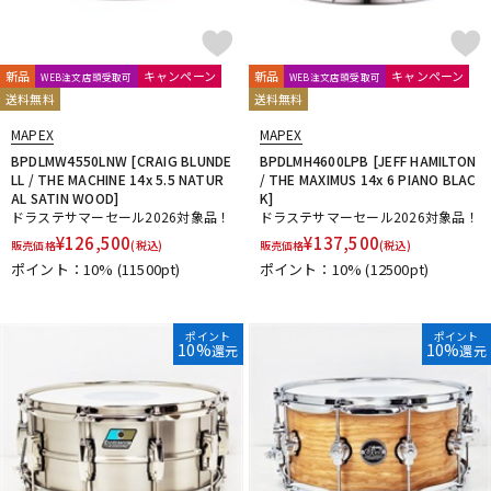
新品
キャンペーン
新品
キャンペーン
WEB注文店頭受取可
WEB注文店頭受取可
送料無料
送料無料
MAPEX
MAPEX
BPDLMW4550LNW [CRAIG BLUNDE
BPDLMH4600LPB [JEFF HAMILTON
LL / THE MACHINE 14x 5.5 NATUR
/ THE MAXIMUS 14x 6 PIANO BLAC
AL SATIN WOOD]
K]
ドラステサマーセール2026対象品！
ドラステサマーセール2026対象品！
¥
126,500
¥
137,500
販売価格
(税込)
販売価格
(税込)
ポイント：10%
(11500pt)
ポイント：10%
(12500pt)
ポイント
ポイント
10%
10%
還元
還元