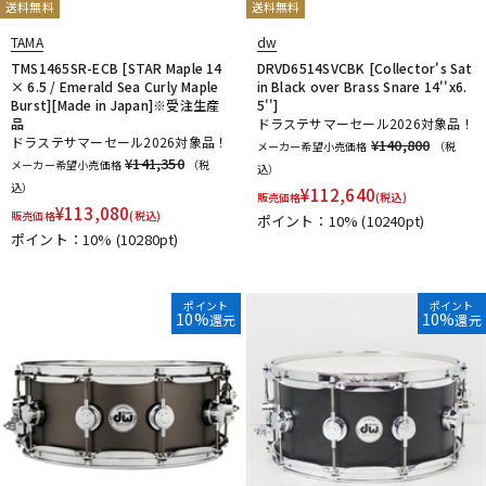
送料無料
送料無料
TAMA
dw
TMS1465SR-ECB [STAR Maple 14
DRVD6514SVCBK [Collector's Sat
× 6.5 / Emerald Sea Curly Maple
in Black over Brass Snare 14''x6.
Burst][Made in Japan]※受注生産
5'']
品
ドラステサマーセール2026対象品！
ドラステサマーセール2026対象品！
¥140,800
メーカー希望小売価格
（税
¥141,350
メーカー希望小売価格
（税
込）
込）
¥
112,640
販売価格
(税込)
¥
113,080
販売価格
(税込)
ポイント：10%
(10240pt)
ポイント：10%
(10280pt)
ポイント
ポイント
10%
10%
還元
還元