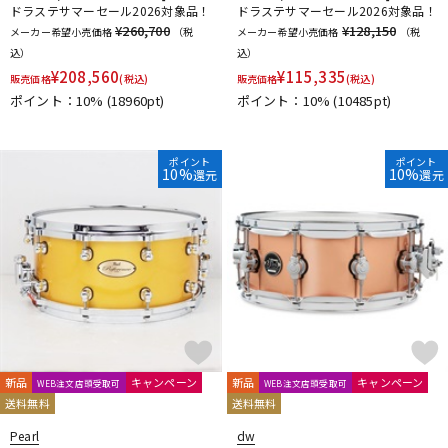
ドラステサマーセール2026対象品！
ドラステサマーセール2026対象品！
¥260,700
¥128,150
メーカー希望小売価格
（税
メーカー希望小売価格
（税
込）
込）
¥
208,560
¥
115,335
販売価格
(税込)
販売価格
(税込)
ポイント：10%
(18960pt)
ポイント：10%
(10485pt)
ポイント
ポイント
10%
10%
還元
還元
新品
キャンペーン
新品
キャンペーン
WEB注文店頭受取可
WEB注文店頭受取可
送料無料
送料無料
Pearl
dw