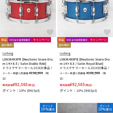
新品
キャンペーン
新品
キャンペーン
WEB注文店頭受取可
WEB注文店頭受取可
送料無料
送料無料
Ludwig
Ludwig
LSN364XXPR [NeuSonic Snare Dru
LSN364XXPB [NeuSonic Snare Dru
m 14×6.5 / Satin Diablo Rde]
m 14×6.5 / Satin Royal Blue]
ドラステサマーセール2026対象品！
ドラステサマーセール2026対象品！
¥108,900
¥108,900
メーカー希望小売価格
（税
メーカー希望小売価格
（税
込）
込）
¥
92,565
¥
92,565
販売価格
(税込)
販売価格
(税込)
ポイント：10%
(8415pt)
ポイント：10%
(8415pt)
ポイント
ポイント
10%
10%
還元
還元