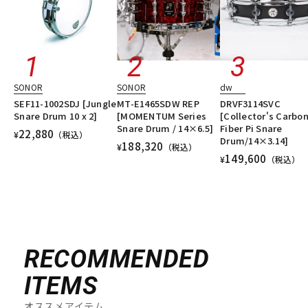
SONOR
SONOR
dw
SEF11-1002SDJ [Jungle
MT-E1465SDW REP
DRVF3114SVC
Snare Drum 10 x 2]
[MOMENTUM Series
[Collector's Carbo
Snare Drum / 14×6.5]
Fiber Pi Snare
22,880
¥
（税込）
Drum/14×3.14]
188,320
¥
（税込）
149,600
¥
（税込）
RECOMMENDED
ITEMS
オススメアイテム