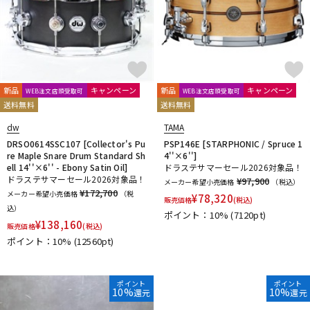
新品
キャンペーン
新品
キャンペーン
WEB注文店頭受取可
WEB注文店頭受取可
送料無料
送料無料
dw
TAMA
DRSO0614SSC107 [Collector's Pu
PSP146E [STARPHONIC / Spruce 1
re Maple Snare Drum Standard Sh
4''×6'']
ell 14''×6'' - Ebony Satin Oil]
ドラステサマーセール2026対象品！
ドラステサマーセール2026対象品！
¥97,900
メーカー希望小売価格
（税込）
¥172,700
メーカー希望小売価格
（税
¥
78,320
販売価格
(税込)
込）
ポイント：10%
(7120pt)
¥
138,160
販売価格
(税込)
ポイント：10%
(12560pt)
ポイント
ポイント
10%
10%
還元
還元