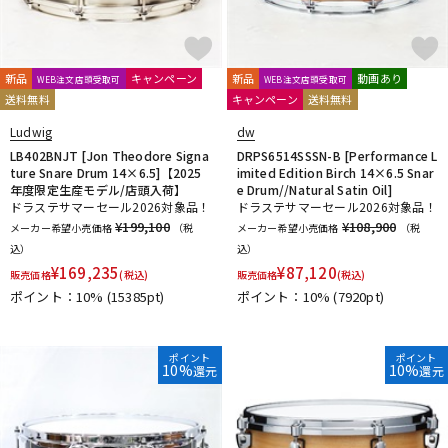
新品
キャンペーン
新品
動画あり
WEB注文店頭受取可
WEB注文店頭受取可
送料無料
キャンペーン
送料無料
Ludwig
dw
LB402BNJT [Jon Theodore Signa
DRPS6514SSSN-B [Performance L
ture Snare Drum 14×6.5]【2025
imited Edition Birch 14×6.5 Snar
年度限定生産モデル/店頭入荷】
e Drum//Natural Satin Oil]
ドラステサマーセール2026対象品！
ドラステサマーセール2026対象品！
¥199,100
¥108,900
メーカー希望小売価格
（税
メーカー希望小売価格
（税
込）
込）
¥
169,235
¥
87,120
販売価格
(税込)
販売価格
(税込)
ポイント：10%
(15385pt)
ポイント：10%
(7920pt)
ポイント
ポイント
10%
10%
還元
還元