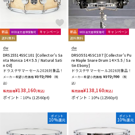
新品
キャンペーン
新品
キャンペーン
WEB注文店頭受取可
WEB注文店頭受取可
送料無料
送料無料
dw
dw
DRS25514SSC101 [Collector's Sa
DRSO5514SSC107 [Collector's Pu
nta Monica 14×5.5 / Natural Sati
re Maple Snare Drum 14×5.5 / Sa
n Oil]
tin Ebony]
ドラステサマーセール2026対象品！
ドラステサマーセール2026対象品！
¥172,700
¥172,700
メーカー希望小売価格
（税
メーカー希望小売価格
（税
込）
込）
¥
138,160
¥
138,160
販売価格
(税込)
販売価格
(税込)
ポイント：10%
(12560pt)
ポイント：10%
(12560pt)
ポイント
ポイント
10%
10%
還元
還元