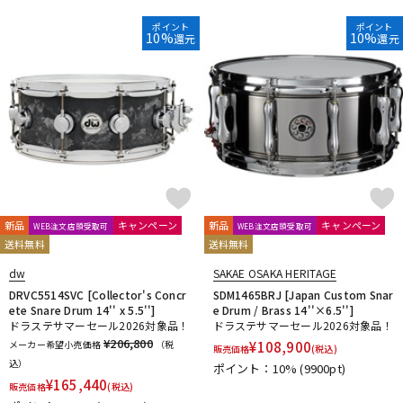
ポイント
ポイント
10%
10%
還元
還元
新品
キャンペーン
新品
キャンペーン
WEB注文店頭受取可
WEB注文店頭受取可
送料無料
送料無料
dw
SAKAE OSAKA HERITAGE
DRVC5514SVC [Collector's Concr
SDM1465BRJ [Japan Custom Snar
ete Snare Drum 14'' x 5.5'']
e Drum / Brass 14''×6.5'']
ドラステサマーセール2026対象品！
ドラステサマーセール2026対象品！
¥206,800
メーカー希望小売価格
（税
¥
108,900
販売価格
(税込)
込）
ポイント：10%
(9900pt)
¥
165,440
販売価格
(税込)