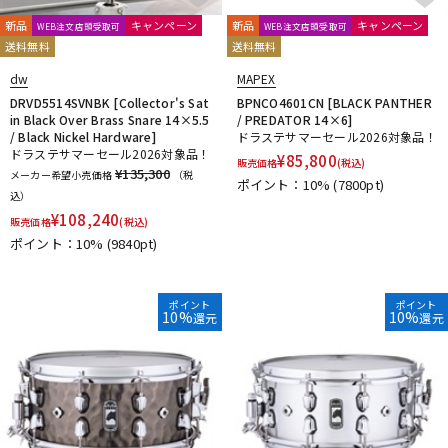
HARD CASE
HUDSON MUSIC
Ikebe Original
DTM オンライン納品
レコーディング機器
Inami Custom Drums
INDe
Innovative Percussion
新品
キャンペーン
新品
キャンペーン
WEB注文店頭受取可
WEB注文店頭受取可
送料無料
送料無料
Istanbul
Istanbul／Agop
Istanbul／Mehmet
JOE MONTINERI
JOHNNY RABB DRUMSTICKS
K.M.K
KC
dw
MAPEX
配信/ライブ機器
楽器アクセサリ
Kentville Drums
KEPLINGER DRUMS
Kick Block
Kikutani
DRVD5514SVNBK [Collector's Sat
BPNCO4601CN [BLACK PANTHER
in Black Over Brass Snare 14×5.5
/ PREDATOR 14×6]
kitano
KORG
KUPPMEN
/ Black Nickel Hardware]
ドラステサマーセール2026対象品！
L-N
ドラステサマーセール2026対象品！
中古
ヴィンテージ
¥
85,800
販売価格
(税込)
LERNI
LOS CABOS
LP
Ludwig
MAPEX
Masterwork
¥135,300
メーカー希望小売価格
（税
ポイント：10%
(7800pt)
MATT BETTIS
MAXTONE
MEDELI
MEINL
MONO
M's
込）
¥
108,240
MUSIC NOMAD
MUSIC WORKS
NATAL
Negi Drums
販売価格
(税込)
No Brand
NOBLE&COOLEY
Nord（CLAVIA）
ポイント：10%
(9840pt)
O-P
OCDP
OFFWORLD Percussion
ONETONE
oruga
ポイント
ポイント
10%
10%
Overtone Labs
PACKEN
Pad Corporation
PAiSTe
還元
還元
pdp by DW
Pearl
PLAYWOOD
PORK PIE
PREMiER
Pro Logix
Pro-mark
PROMUCO
Protection Racket
puresound percussion
R-S
Regal Tip
REMO
Reunion Blues
Revolution Drum