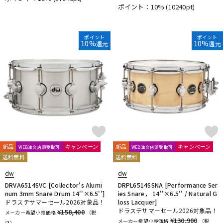
ポイント：10%
(10240pt)
ポイント
ポイント
10%
10%
還元
還元
新品
キャンペーン
新品
キャンペーン
WEB注文店頭受取可
WEB注文店頭受取可
送料無料
送料無料
dw
dw
DRVA6514SVC [Collector's Alumi
DRPL6514SSNA [Performance Ser
num 3mm Snare Drum 14''×6.5'']
ies Snare， 14''×6.5'' / Natural G
ドラステサマーセール2026対象品！
loss Lacquer]
ドラステサマーセール2026対象品！
¥158,400
メーカー希望小売価格
（税
¥130,900
メーカー希望小売価格
（税
込）