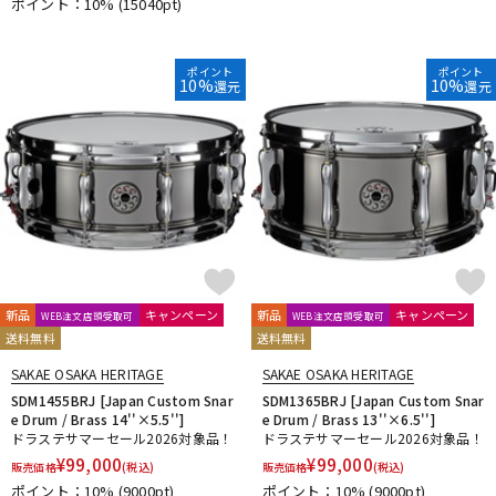
ポイント：10%
(15040pt)
ポイント
ポイント
10%
10%
還元
還元
新品
キャンペーン
新品
キャンペーン
WEB注文店頭受取可
WEB注文店頭受取可
送料無料
送料無料
SAKAE OSAKA HERITAGE
SAKAE OSAKA HERITAGE
SDM1455BRJ [Japan Custom Snar
SDM1365BRJ [Japan Custom Snar
e Drum / Brass 14''×5.5'']
e Drum / Brass 13''×6.5'']
ドラステサマーセール2026対象品！
ドラステサマーセール2026対象品！
¥
99,000
¥
99,000
販売価格
(税込)
販売価格
(税込)
ポイント：10%
(9000pt)
ポイント：10%
(9000pt)