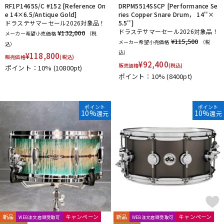
RF1P1465S/C #152 [Reference On
DRPM5514SSCP [Performance Se
e 14×6.5/Antique Gold]
ries Copper Snare Drum， 14''×
ドラステサマーセール2026対象品！
5.5'']
ドラステサマーセール2026対象品！
¥132,000
メーカー希望小売価格
（税
¥115,500
メーカー希望小売価格
（税
込）
込）
¥
118,800
販売価格
(税込)
¥
92,400
販売価格
(税込)
ポイント：10%
(10800pt)
ポイント：10%
(8400pt)
ポイント
ポイント
10%
10%
還元
還元
新品
キャンペーン
新品
キャンペーン
WEB注文店頭受取可
WEB注文店頭受取可