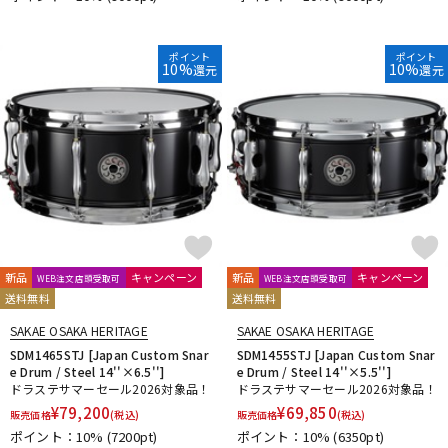
ポイント
ポイント
10%
10%
還元
還元
新品
キャンペーン
新品
キャンペーン
WEB注文店頭受取可
WEB注文店頭受取可
送料無料
送料無料
SAKAE OSAKA HERITAGE
SAKAE OSAKA HERITAGE
SDM1465STJ [Japan Custom Snar
SDM1455STJ [Japan Custom Snar
e Drum / Steel 14''×6.5'']
e Drum / Steel 14''×5.5'']
ドラステサマーセール2026対象品！
ドラステサマーセール2026対象品！
¥
79,200
¥
69,850
販売価格
(税込)
販売価格
(税込)
ポイント：10%
(7200pt)
ポイント：10%
(6350pt)