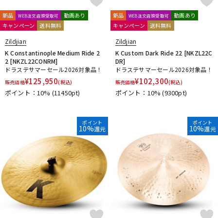
新品
動画あり
新品
動画あり
WEB注文店頭受取可
WEB注文店頭受取可
キャンペーン
送料無料
キャンペーン
送料無料
Zildjian
Zildjian
K Constantinople Medium Ride 2
K Custom Dark Ride 22 [NKZL22C
2 [NKZL22CONRM]
DR]
ドラステサマーセール2026対象品！
ドラステサマーセール2026対象品！
¥
125,950
¥
102,300
販売価格
(税込)
販売価格
(税込)
ポイント：10%
(11450pt)
ポイント：10%
(9300pt)
ポイント
ポイント
10%
10%
還元
還元