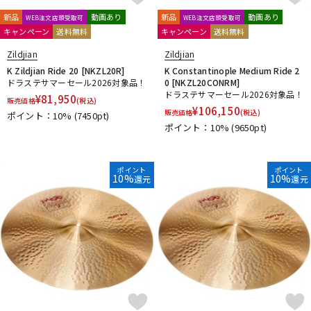
新品
動画あり
新品
動画あり
WEB注文店頭受取可
WEB注文店頭受取可
キャンペーン
送料無料
キャンペーン
送料無料
Zildjian
Zildjian
K Zildjian Ride 20 [NKZL20R]
K Constantinople Medium Ride 2
ドラステサマーセール2026対象品！
0 [NKZL20CONRM]
ドラステサマーセール2026対象品！
¥
81,950
販売価格
(税込)
¥
106,150
販売価格
(税込)
ポイント：10%
(7450pt)
ポイント：10%
(9650pt)
ポイント
ポイント
10%
10%
還元
還元