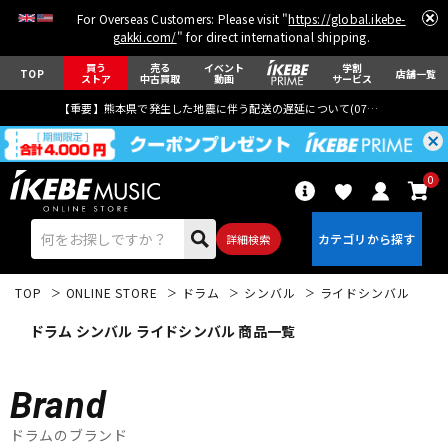
For Overseas Customers: Please visit "
https://global.ikebe-
gakki.com/
" for direct international shipping.
買う
売る
イベント
学割
TOP
店舗一覧
ストア
中古買取
動画
サービス
【重要】熊本県で発生した地震に伴う配送の遅延について(
07月29日
更新)
0
詳細検索
TOP
ONLINE STORE
ドラム
シンバル
ライドシンバル
ドラム シンバル ライドシンバル 商品一覧
Brand
エレキギター
アコギ/エレアコ
ドラムのブランド