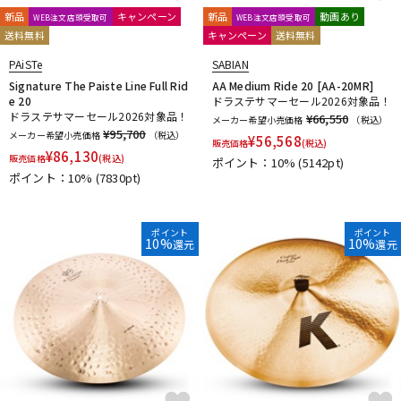
新品
キャンペーン
新品
動画あり
WEB注文店頭受取可
WEB注文店頭受取可
送料無料
キャンペーン
送料無料
PAiSTe
SABIAN
Signature The Paiste Line Full Rid
AA Medium Ride 20 [AA-20MR]
e 20
ドラステサマーセール2026対象品！
ドラステサマーセール2026対象品！
¥66,550
メーカー希望小売価格
（税込）
¥95,700
メーカー希望小売価格
（税込）
¥
56,568
販売価格
(税込)
¥
86,130
販売価格
(税込)
ポイント：10%
(5142pt)
ポイント：10%
(7830pt)
ポイント
ポイント
10%
10%
還元
還元