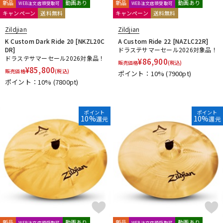
新品
動画あり
新品
動画あり
WEB注文店頭受取可
WEB注文店頭受取可
キャンペーン
送料無料
キャンペーン
送料無料
Zildjian
Zildjian
K Custom Dark Ride 20 [NKZL20C
A Custom Ride 22 [NAZLC22R]
DR]
ドラステサマーセール2026対象品！
ドラステサマーセール2026対象品！
¥
86,900
販売価格
(税込)
¥
85,800
販売価格
(税込)
ポイント：10%
(7900pt)
ポイント：10%
(7800pt)
ポイント
ポイント
10%
10%
還元
還元
新品
動画あり
新品
動画あり
WEB注文店頭受取可
WEB注文店頭受取可