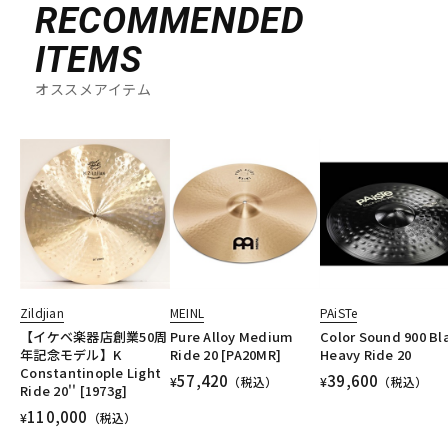
RECOMMENDED
ITEMS
オススメアイテム
Zildjian
MEINL
PAiSTe
【イケベ楽器店創業50周
Pure Alloy Medium
Color Sound 900 Bl
年記念モデル】K
Ride 20 [PA20MR]
Heavy Ride 20
Constantinople Light
57,420
39,600
¥
（税込）
¥
（税込）
Ride 20'' [1973g]
110,000
¥
（税込）