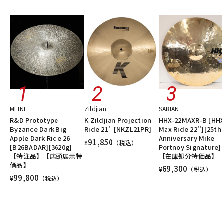
MEINL
Zildjian
SABIAN
R&D Prototype
K Zildjian Projection
HHX-22MAXR-B [HH
Byzance Dark Big
Ride 21'' [NKZL21PR]
Max Ride 22''][25th
Apple Dark Ride 26
Anniversary Mike
91,850
¥
（税込）
[B26BADAR][3620g]
Portnoy Signature]
【特注品】【店頭展示特
【在庫処分特価品】
価品】
69,300
¥
（税込）
99,800
¥
（税込）