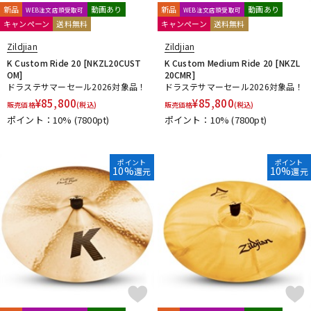
新品
動画あり
新品
動画あり
WEB注文店頭受取可
WEB注文店頭受取可
キャンペーン
送料無料
キャンペーン
送料無料
Zildjian
Zildjian
K Custom Ride 20 [NKZL20CUST
K Custom Medium Ride 20 [NKZL
OM]
20CMR]
ドラステサマーセール2026対象品！
ドラステサマーセール2026対象品！
¥
85,800
¥
85,800
販売価格
(税込)
販売価格
(税込)
ポイント：10%
(7800pt)
ポイント：10%
(7800pt)
ポイント
ポイント
10%
10%
還元
還元