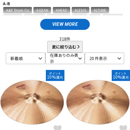
A-B
ベース
ウクレレ
A&F Drum Co
AGEAN
AHEAD
ALESIS
ALTUNE
Amedia
ammoon
AQUARIAN
ASPR
ATV
AWOWO
AYOTTE
basiner
BASS DRUM O's
Beato
VIEW MORE
ドラム
パーカッション
BIG FAT SNARE DRUM
BONNEY DRUM JAPAN
Bosphorus
Brady
BRITISH DRUM
Brush Fire
BURR FINE COFFEE
318
件
C-D
更に絞り込む
キーボード
電子ピアノ
CANOPUS
COO design
Craig Lauritsen
Craviotto
在庫ありのみ表
新着順
20 件表示
CYMBAG
CYMPAD
Daiking Corporation
DANMAR
示
DDEQ Drum Device Equipment
ddrum
Dragonfly Percussion
管楽器
その他楽器
DRUM CLIP
Drum Dial
Drum Gym
Drummers Base
ポイント
ポイント
10%
10%
還元
還元
Drummer's Grip
DRUMMERS TOP TEAM
Dunnett
dw
E-G
アンプ
エフェクター
ECO MUSIC
Ellis Cymbal
ELLIS ISLAND
emjmod
EVANS
Evetts Drum Company
fibes
Flix
Funch Cymbals
GATOR
Gibraltar
GORILLA SNOT
GOSTRAY
GRETSCH
DJ機器
DTM
GrooveTech Tools
Grover Pro Percussion
GRUV-X
H-K