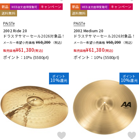
riddim
RimRiser
Ring-O
Robokey
ROC-N-SOC
新品
キャンペーン
新品
キャンペーン
WEB注文店頭受取可
WEB注文店頭受取可
Rogers
ROHEMA
Roland
R-TOM
SABIAN
Safe Ears
送料無料
送料無料
SAKAE DRUMS
SAKAE OSAKA HERITAGE
PAiSTe
PAiSTe
Schlagwerk Percussion
SJC Custom Drums
SKB
2002 Ride 20
2002 Medium 20
SlapKlatz
Slingerland
SONOR
SPINBAL
SPIZZICHINO
ドラステサマーセール2026対象品！
ドラステサマーセール2026対象品！
Super Light
¥68,200
¥68,200
メーカー希望小売価格
（税込）
メーカー希望小売価格
（税込）
¥
61,380
¥
61,380
T-Z
販売価格
(税込)
販売価格
(税込)
ポイント：10%
TACKLE INSTRUMENT
(5580pt)
TAMA
TAMBURO
ポイント：10%
(5580pt)
TARA:NOME products
T-Cymbals
TECHRA
The Hand
Tight Screw
TOSCO
Trick drums
Turkish
UFIP
ポイント
ポイント
VATER
VIC FIRTH
VK DRUMS
VOX
WAMBOOKA
10%
10%
還元
還元
wincent
WorldMax
YAMAHA
Zildjian
他
キョーリツ
リットーミュージック
建光ドラム工房
小出 koide
FRANKEN CYMBAL
Dr.Case
ぼっち・ざ・ろっく！
Tandem Drums