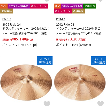
HARD CASE
HUDSON MUSIC
Ikebe Original
DTM オンライン納品
レコーディング機器
Inami Custom Drums
INDe
Innovative Percussion
新品
キャンペーン
新品
動画あり
WEB注文店頭受取可
WEB注文店頭受取可
送料無料
キャンペーン
送料無料
Istanbul
Istanbul／Agop
Istanbul／Mehmet
JOE MONTINERI
JOHNNY RABB DRUMSTICKS
K.M.K
KC
PAiSTe
PAiSTe
配信/ライブ機器
楽器アクセサリ
Kentville Drums
KEPLINGER DRUMS
Kick Block
Kikutani
2002 Ride 24
2002 Ride 22
ドラステサマーセール2026対象品！
ドラステサマーセール2026対象品！
kitano
KORG
KUPPMEN
¥94,600
¥81,400
メーカー希望小売価格
（税込）
メーカー希望小売価格
（税込）
L-N
中古
ヴィンテージ
¥
85,140
¥
73,260
販売価格
(税込)
販売価格
(税込)
LERNI
LOS CABOS
LP
Ludwig
MAPEX
Masterwork
ポイント：10%
(7740pt)
ポイント：10%
(6660pt)
MATT BETTIS
MAXTONE
MEDELI
MEINL
MONO
M's
MUSIC NOMAD
MUSIC WORKS
NATAL
Negi Drums
No Brand
NOBLE&COOLEY
Nord（CLAVIA）
ポイント
ポイント
10%
10%
還元
還元
O-P
OCDP
OFFWORLD Percussion
ONETONE
oruga
Overtone Labs
PACKEN
Pad Corporation
PAiSTe
pdp by DW
Pearl
PLAYWOOD
PORK PIE
PREMiER
Pro Logix
Pro-mark
PROMUCO
Protection Racket
puresound percussion
R-S
Regal Tip
REMO
Reunion Blues
Revolution Drum