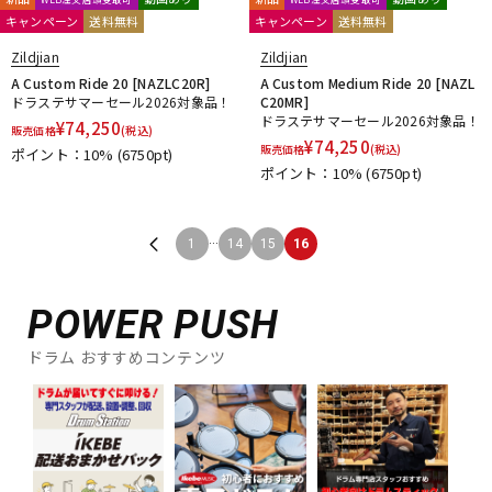
キャンペーン
送料無料
キャンペーン
送料無料
Zildjian
Zildjian
A Custom Ride 20 [NAZLC20R]
A Custom Medium Ride 20 [NAZL
ドラステサマーセール2026対象品！
C20MR]
ドラステサマーセール2026対象品！
¥
74,250
販売価格
(税込)
¥
74,250
販売価格
(税込)
ポイント：10%
(6750pt)
ポイント：10%
(6750pt)
...
1
14
15
16
POWER PUSH
ドラム おすすめコンテンツ