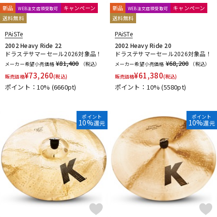
新品
キャンペーン
新品
キャンペーン
WEB注文店頭受取可
WEB注文店頭受取可
送料無料
送料無料
PAiSTe
PAiSTe
2002 Heavy Ride 22
2002 Heavy Ride 20
ドラステサマーセール2026対象品！
ドラステサマーセール2026対象品！
¥81,400
¥68,200
メーカー希望小売価格
（税込）
メーカー希望小売価格
（税込）
¥
73,260
¥
61,380
販売価格
(税込)
販売価格
(税込)
ポイント：10%
(6660pt)
ポイント：10%
(5580pt)
ポイント
ポイント
10%
10%
還元
還元