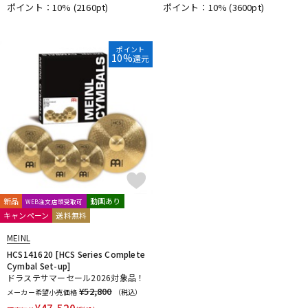
ポイント：10%
(2160pt)
ポイント：10%
(3600pt)
ポイント
10%
還元
新品
動画あり
WEB注文店頭受取可
キャンペーン
送料無料
MEINL
HCS141620 [HCS Series Complete
Cymbal Set-up]
ドラステサマーセール2026対象品！
¥52,800
メーカー希望小売価格
（税込）