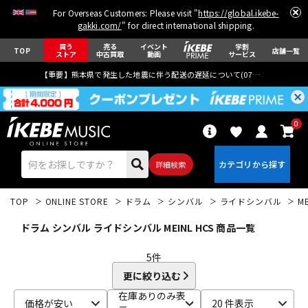
For Overseas Customers: Please visit "
https://global.ikebe-
gakki.com/
" for direct international shipping.
買う
売る
イベント
学割
TOP
店舗一覧
ストア
中古買取
動画
サービス
【重要】熊本県で発生した地震に伴う配送の遅延について(
07月29日
更新)
0
詳細検索
TOP
ONLINE STORE
ドラム
シンバル
ライドシンバル
M
ドラム シンバル ライドシンバル MEINL HCS 商品一覧
5
件
更に絞り込む
エレキギター
アコギ/エレアコ
在庫ありのみ表
価格が安い
20 件表示