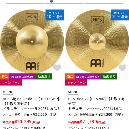
示
ベース
ウクレレ
ポイント
ポイント
10%
10%
還元
還元
ドラム
パーカッション
キーボード
電子ピアノ
管楽器
その他楽器
新品
動画あり
新品
動画あり
WEB注文店頭受取可
WEB注文店頭受取可
キャンペーン
キャンペーン
アンプ
エフェクター
MEINL
MEINL
HCS Big Bell Ride 18 [HCS18BBR]
HCS Ride 20 [HCS20R] 【お取り寄
【お取り寄せ品】
せ品】
ドラステサマーセール2026対象品！
ドラステサマーセール2026対象品！
DJ機器
DTM
¥22,550
¥24,200
メーカー希望小売価格
（税込）
メーカー希望小売価格
（税込）
¥
20,295
¥
21,780
販売価格
(税込)
販売価格
(税込)
ポイント：10%
(1845pt)
ポイント：10%
(1980pt)