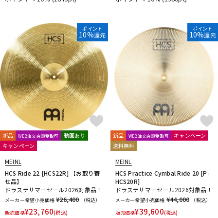
DTM オンライン納品
レコーディング機器
ポイント
ポイント
10%
10%
還元
還元
配信/ライブ機器
楽器アクセサリ
中古
ヴィンテージ
新品
動画あり
新品
キャンペーン
WEB注文店頭受取可
WEB注文店頭受取可
キャンペーン
送料無料
MEINL
MEINL
HCS Ride 22 [HCS22R] 【お取り寄
HCS Practice Cymbal Ride 20 [P-
せ品】
HCS20R]
ドラステサマーセール2026対象品！
ドラステサマーセール2026対象品！
¥26,400
¥44,000
メーカー希望小売価格
（税込）
メーカー希望小売価格
（税込）
¥
23,760
¥
39,600
販売価格
(税込)
販売価格
(税込)