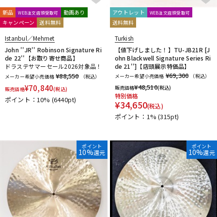
HARD CASE
HUDSON MUSIC
Ikebe Original
DTM オンライン納品
レコーディング機器
Inami Custom Drums
INDe
Innovative Percussion
新品
動画あり
アウトレット
WEB注文店頭受取可
WEB注文店頭受取可
キャンペーン
送料無料
送料無料
Istanbul
Istanbul／Agop
Istanbul／Mehmet
JOE MONTINERI
JOHNNY RABB DRUMSTICKS
K.M.K
KC
Istanbul／Mehmet
Turkish
配信/ライブ機器
楽器アクセサリ
Kentville Drums
KEPLINGER DRUMS
Kick Block
Kikutani
John ''JR'' Robinson Signature Ri
【値下げしました！】TU-JB21R [J
de 22''【お取り寄せ商品】
ohn Blackwell Signature Series Ri
kitano
KORG
KUPPMEN
ドラステサマーセール2026対象品！
de 21'']【店頭展示特価品】
L-N
¥69,300
¥88,550
メーカー希望小売価格
（税込）
中古
ヴィンテージ
メーカー希望小売価格
（税込）
LERNI
LOS CABOS
LP
Ludwig
MAPEX
Masterwork
¥
48,510
¥
70,840
販売価格
(税込)
販売価格
(税込)
MATT BETTIS
MAXTONE
MEDELI
MEINL
MONO
M's
特別価格
ポイント：10%
(6440pt)
¥
34,650
MUSIC NOMAD
MUSIC WORKS
NATAL
Negi Drums
(税込)
ポイント：1%
(315pt)
No Brand
NOBLE&COOLEY
Nord（CLAVIA）
O-P
OCDP
OFFWORLD Percussion
ONETONE
oruga
ポイント
ポイント
10%
10%
還元
還元
Overtone Labs
PACKEN
Pad Corporation
PAiSTe
pdp by DW
Pearl
PLAYWOOD
PORK PIE
PREMiER
Pro Logix
Pro-mark
PROMUCO
Protection Racket
puresound percussion
R-S
Regal Tip
REMO
Reunion Blues
Revolution Drum