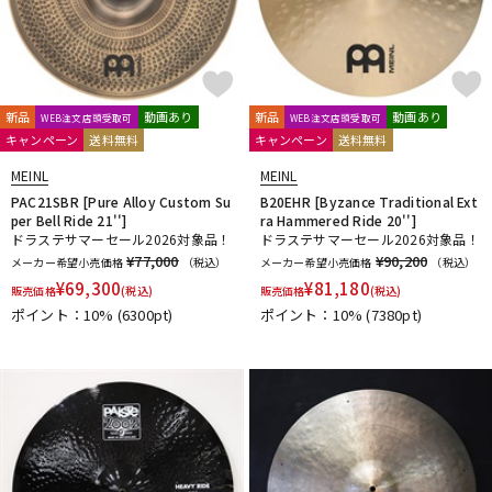
新品
動画あり
新品
動画あり
WEB注文店頭受取可
WEB注文店頭受取可
キャンペーン
送料無料
キャンペーン
送料無料
MEINL
MEINL
PAC21SBR [Pure Alloy Custom Su
B20EHR [Byzance Traditional Ext
per Bell Ride 21'']
ra Hammered Ride 20'']
ドラステサマーセール2026対象品！
ドラステサマーセール2026対象品！
¥77,000
¥90,200
メーカー希望小売価格
（税込）
メーカー希望小売価格
（税込）
¥
69,300
¥
81,180
販売価格
(税込)
販売価格
(税込)
ポイント：10%
(6300pt)
ポイント：10%
(7380pt)