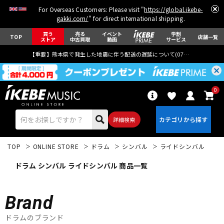
For Overseas Customers: Please visit "
https://global.ikebe-
gakki.com/
" for direct international shipping.
買う
売る
イベント
学割
TOP
店舗一覧
ストア
中古買取
動画
サービス
【重要】熊本県で発生した地震に伴う配送の遅延について(
07月29日
更新)
0
詳細検索
TOP
ONLINE STORE
ドラム
シンバル
ライドシンバル
ドラム シンバル ライドシンバル 商品一覧
Brand
エレキギター
アコギ/エレアコ
ドラムのブランド