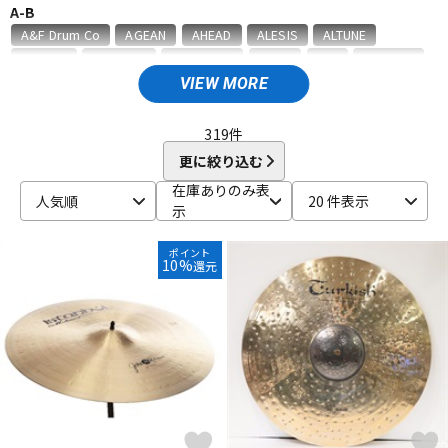
A-B
ベース
ウクレレ
A&F Drum Co
AGEAN
AHEAD
ALESIS
ALTUNE
Amedia
ammoon
AQUARIAN
ASPR
ATV
AWOWO
AYOTTE
basiner
BASS DRUM O's
Beato
VIEW MORE
ドラム
パーカッション
BIG FAT SNARE DRUM
BONNEY DRUM JAPAN
Bosphorus
Brady
BRITISH DRUM
Brush Fire
BURR FINE COFFEE
319
件
C-D
更に絞り込む
キーボード
電子ピアノ
CANOPUS
COO design
Craig Lauritsen
Craviotto
在庫ありのみ表
人気順
20 件表示
CYMBAG
CYMPAD
Daiking Corporation
DANMAR
示
DDEQ Drum Device Equipment
ddrum
Dragonfly Percussion
管楽器
その他楽器
DRUM CLIP
Drum Dial
Drum Gym
Drummers Base
ポイント
10%
還元
Drummer's Grip
DRUMMERS TOP TEAM
Dunnett
dw
E-G
アンプ
エフェクター
ECO MUSIC
Ellis Cymbal
ELLIS ISLAND
emjmod
EVANS
Evetts Drum Company
fibes
Flix
Funch Cymbals
GATOR
Gibraltar
GORILLA SNOT
GOSTRAY
GRETSCH
DJ機器
DTM
GrooveTech Tools
Grover Pro Percussion
GRUV-X
H-K