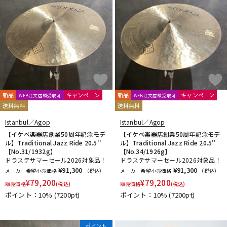
新品
キャンペーン
新品
キャンペーン
WEB注文店頭受取可
WEB注文店頭受取可
送料無料
送料無料
Istanbul／Agop
Istanbul／Agop
【イケベ楽器店創業50周年記念モデ
【イケベ楽器店創業50周年記念モデ
ル】Traditional Jazz Ride 20.5''
ル】Traditional Jazz Ride 20.5''
【No.31/1932g】
【No.34/1926g】
ドラステサマーセール2026対象品！
ドラステサマーセール2026対象品！
¥91,300
¥91,300
メーカー希望小売価格
（税込）
メーカー希望小売価格
（税込）
¥
79,200
¥
79,200
販売価格
(税込)
販売価格
(税込)
ポイント：10%
(7200pt)
ポイント：10%
(7200pt)
ポイント