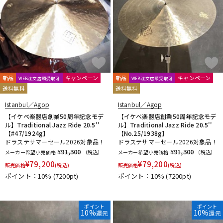
新品
キャンペーン
新品
キャンペーン
WEB注文店頭受取可
WEB注文店頭受取可
送料無料
送料無料
Istanbul／Agop
Istanbul／Agop
【イケベ楽器店創業50周年記念モデ
【イケベ楽器店創業50周年記念モデ
ル】Traditional Jazz Ride 20.5''
ル】Traditional Jazz Ride 20.5''
【#47/1924g】
【No.25/1938g】
ドラステサマーセール2026対象品！
ドラステサマーセール2026対象品！
¥91,300
¥91,300
メーカー希望小売価格
（税込）
メーカー希望小売価格
（税込）
¥
79,200
¥
79,200
販売価格
(税込)
販売価格
(税込)
ポイント：10%
(7200pt)
ポイント：10%
(7200pt)
ポイント
ポイント
10%
10%
還元
還元