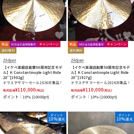
新品
キャンペーン
新品
キャンペーン
WEB注文店頭受取可
WEB注文店頭受取可
送料無料
送料無料
Zildjian
Zildjian
【イケベ楽器店創業50周年記念モデ
【イケベ楽器店創業50周年記念モデ
ル】K Constantinople Light Ride
ル】K Constantinople Light Ride
20''[1902g]
20''[1927g]
ドラステサマーセール2026対象品！
ドラステサマーセール2026対象品！
¥
110,000
¥
110,000
販売価格
(税込)
販売価格
(税込)
ポイント：10%
(10000pt)
ポイント：10%
(10000pt)
ポイント
ポイント
10%
10%
還元
還元