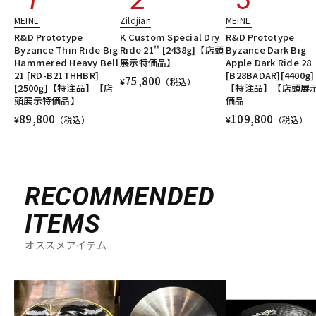
MEINL
Zildjian
MEINL
R&D Prototype
K Custom Special Dry
R&D Prototype
Byzance Thin Ride Big
Ride 21'' [2438g]【店頭
Byzance Dark Big
Hammered Heavy Bell
展示特価品】
Apple Dark Ride 28
21 [RD-B21THHBR]
[B28BADAR][4400g]
75,800
¥
（税込）
[2500g]【特注品】【店
【特注品】【店頭展
頭展示特価品】
価品
89,800
109,800
¥
（税込）
¥
（税込）
RECOMMENDED
ITEMS
オススメアイテム