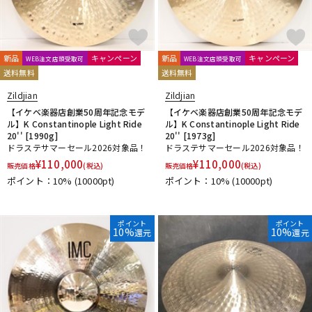
新品
キャンペーン
新品
キャンペーン
WEB注文店頭受取可
WEB注文店頭受取可
送料無料
送料無料
Zildjian
Zildjian
【イケベ楽器店創業50周年記念モデ
【イケベ楽器店創業50周年記念モデ
ル】K Constantinople Light Ride
ル】K Constantinople Light Ride
20'' [1990g]
20'' [1973g]
ドラステサマーセール2026対象品！
ドラステサマーセール2026対象品！
¥
110,000
¥
110,000
販売価格
(税込)
販売価格
(税込)
ポイント：10%
(10000pt)
ポイント：10%
(10000pt)
ポイント
ポイント
10%
10%
還元
還元