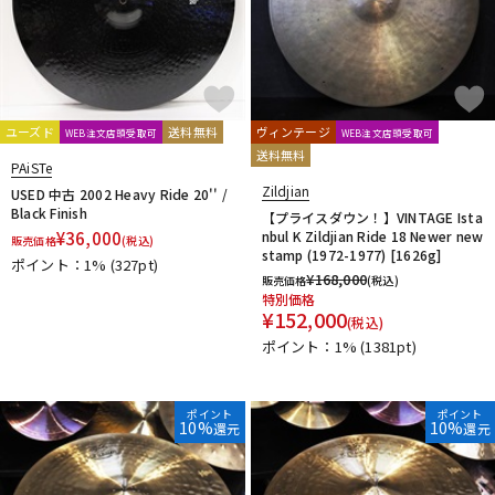
ユーズド
送料無料
ヴィンテージ
WEB注文店頭受取可
WEB注文店頭受取可
送料無料
PAiSTe
Zildjian
USED 中古 2002 Heavy Ride 20'' /
Black Finish
【プライスダウン！】VINTAGE Ista
¥
36,000
nbul K Zildjian Ride 18 Newer new
販売価格
(税込)
stamp (1972-1977) [1626g]
ポイント：1%
(327pt)
¥
168,000
販売価格
(税込)
特別価格
¥
152,000
(税込)
ポイント：1%
(1381pt)
ポイント
ポイント
10%
10%
還元
還元