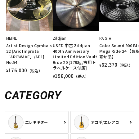
MEINL
Zildjian
PAiSTe
Artist Design Cymbals
USED 中古 Zildjian
Color Sound 900 Bl
22 [Aric Improta
400th Anniversary
Mega Ride 24 【お
「ARCWAVE」/AD1]
Limited Edition Vault
寄せ品】
No.54
Ride 20 [1798g/専用ト
62,370
¥
（税込）
ラベルケース付属]
176,000
¥
（税込）
198,000
¥
（税込）
CATEGORY
エレキギター
アコギ/エレアコ