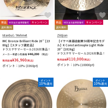
新品
キャンペーン
新品
キャンペーン
WEB注文店頭受取可
WEB注文店頭受取可
送料無料
送料無料
Istanbul／Mehmet
Zildjian
IMC Bronze Brilliant Ride 20'' [23
【イケベ楽器店創業50周年記念モデ
80g]【スタッフ選定品】
ル】K Constantinople Light Ride
ドラステサマーセール2026対象品！
20'' [1826g]
ドラステサマーセール2026対象品！
¥46,200
メーカー希望小売価格
（税込）
¥
110,000
¥
36,960
販売価格
(税込)
販売価格
(税込)
ポイント：10%
(10000pt)
ポイント：10%
(3360pt)
ポイント
ポイント
10%
10%
還元
還元