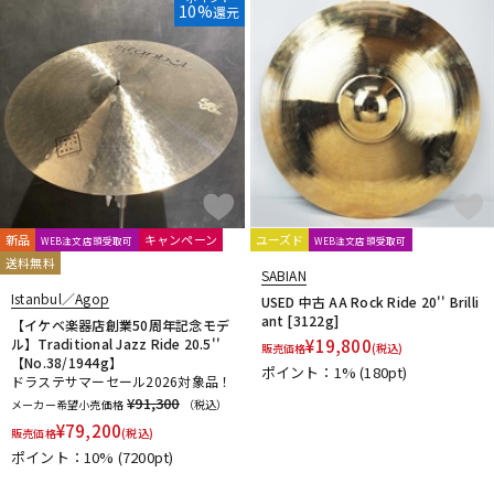
10%
還元
新品
キャンペーン
ユーズド
WEB注文店頭受取可
WEB注文店頭受取可
送料無料
SABIAN
Istanbul／Agop
USED 中古 AA Rock Ride 20'' Brilli
ant [3122g]
【イケベ楽器店創業50周年記念モデ
ル】Traditional Jazz Ride 20.5''
¥
19,800
販売価格
(税込)
【No.38/1944g】
ポイント：1%
(180pt)
ドラステサマーセール2026対象品！
¥91,300
メーカー希望小売価格
（税込）
¥
79,200
販売価格
(税込)
ポイント：10%
(7200pt)