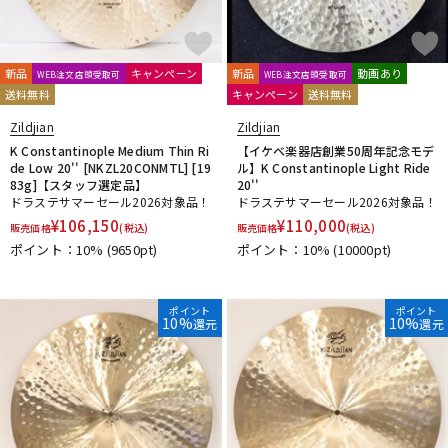
riddim
RimRiser
Ring-O
Robokey
ROC-N-SOC
Rogers
ROHEMA
Roland
R-TOM
SABIAN
Safe Ears
SAKAE DRUMS
SAKAE OSAKA HERITAGE
新品
キャンペーン
新品
動画あり
WEB注文店頭受取可
WEB注文店頭受取可
Schlagwerk Percussion
SJC Custom Drums
SKB
送料無料
キャンペーン
送料無料
SlapKlatz
Slingerland
SONOR
SPINBAL
SPIZZICHINO
Zildjian
Zildjian
Super Light
K Constantinople Medium Thin Ri
【イケベ楽器店創業50周年記念モデ
T-Z
de Low 20'' [NKZL20CONMTL] [19
ル】K Constantinople Light Ride
TACKLE INSTRUMENT
TAMA
TAMBURO
83g]【スタッフ選定品】
20''
ドラステサマーセール2026対象品！
ドラステサマーセール2026対象品！
TARA:NOME products
T-Cymbals
TECHRA
The Hand
¥
106,150
¥
110,000
販売価格
(税込)
販売価格
(税込)
Tight Screw
TOSCO
Trick drums
Turkish
UFIP
ポイント：10%
(9650pt)
ポイント：10%
(10000pt)
VATER
VIC FIRTH
VK DRUMS
VOX
WAMBOOKA
wincent
WorldMax
YAMAHA
Zildjian
他
ポイント
ポイント
10%
10%
還元
還元
キョーリツ
リットーミュージック
建光ドラム工房
小出 koide
FRANKEN CYMBAL
Dr.Case
ぼっち・ざ・ろっく！
Tandem Drums