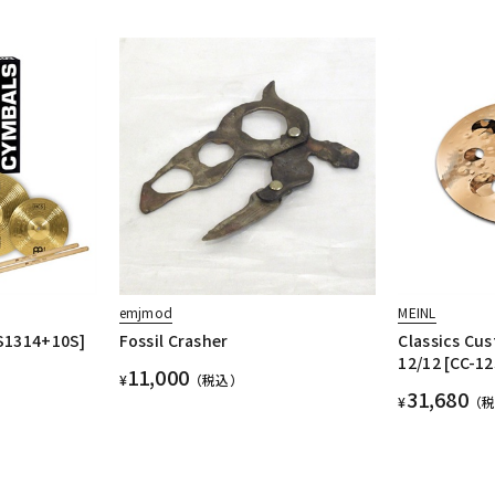
emjmod
MEINL
S1314+10S]
Fossil Crasher
Classics Cu
12/12 [CC-1
11,000
¥
（税込）
31,680
¥
（