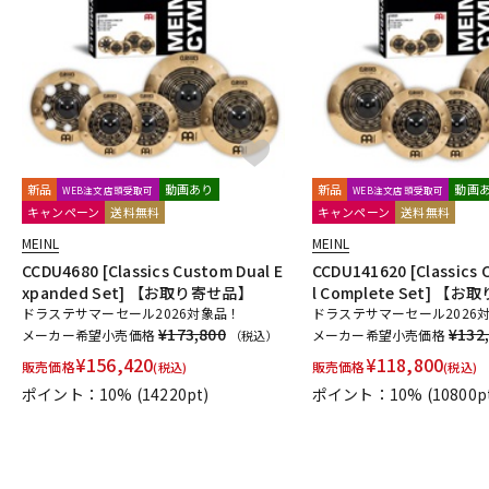
DJ機器
DTM
中古
ヴィンテー
新品
動画あり
新品
動画
WEB注文店頭受取可
WEB注文店頭受取可
キャンペーン
送料無料
キャンペーン
送料無料
MEINL
MEINL
CCDU4680 [Classics Custom Dual E
CCDU141620 [Classics
xpanded Set] 【お取り寄せ品】
l Complete Set] 【
ドラステサマーセール2026対象品！
ドラステサマーセール2026
¥173,800
¥132
メーカー希望小売価格
メーカー希望小売価格
（税込）
¥
156,420
¥
118,800
販売価格
販売価格
(税込)
(税込)
ポイント：10%
(14220pt)
ポイント：10%
(10800p