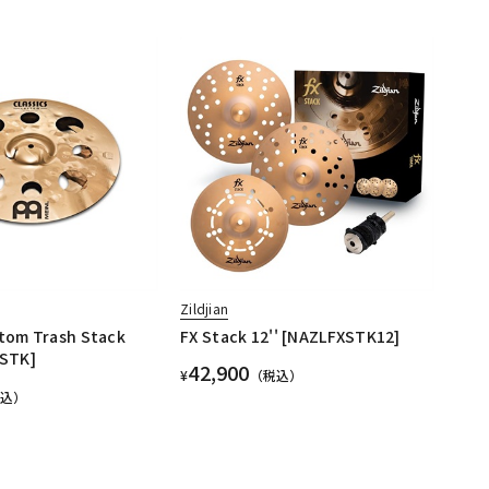
Zildjian
stom Trash Stack
FX Stack 12'' [NAZLFXSTK12]
2STK]
42,900
¥
（税込）
税込）