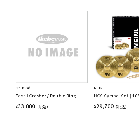
emjmod
MEINL
Fossil Crasher / Double Ring
HCS Cymbal Set [HC
33,000
29,700
¥
（税込）
¥
（税込）