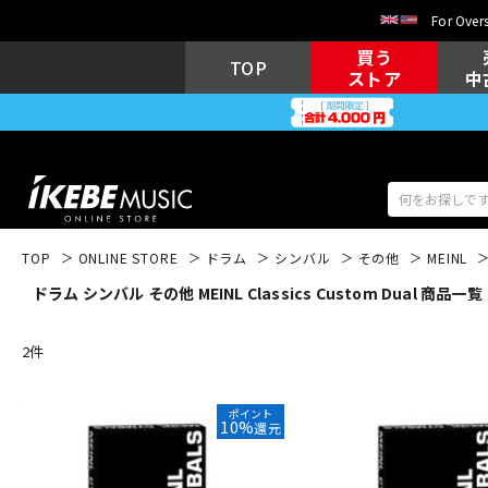
For Overs
買う
TOP
ストア
中
TOP
ONLINE STORE
ドラム
シンバル
その他
MEINL
ドラム シンバル その他 MEINL Classics Custom Dual 商品一覧
アコギ/エレ
エレキギター
アコ
2
件
キーボード
電子ピアノ
ポイント
10%
還元