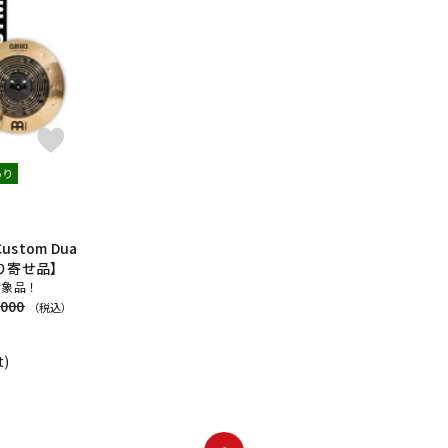
DTM オンラ
レコーディン
イン納品
グ機器
ジ
あり
 Custom Dua
お取り寄せ品】
対象品！
,000
（税込）
t)