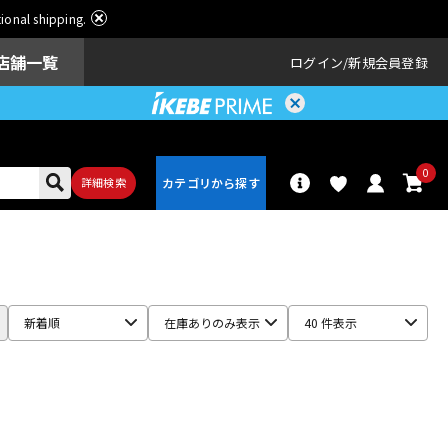
ational shipping.
店舗一覧
ログイン
新規会員登録
0
詳細検索
パーカッショ
ドラム
ン
新着順
在庫ありのみ表示
40 件表示
アンプ
エフェクター