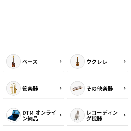
ベース
ウクレレ
管楽器
その他楽器
DTM オンライ
レコーディン
ン納品
グ機器