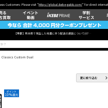
eas Customers: Please visit "
https://global.ikebe-gakki.com/
" for direct intern
売る
イベント
学割
古買取
動画
サービス
【重要】熊本県で発生した地震に伴う配送の遅延について(
07月29日
更新)
Classics Custom Dual
ベース
ウクレレ
更に絞り込む
管楽器
その他楽器
ポイント
10%
還元