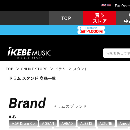
For Overs
買う
TOP
ストア
中
TOP
ONLINE STORE
ドラム
スタンド
ドラム スタンド 商品一覧
アコギ/エレ
エレキギター
アコ
Brand
ドラムのブランド
キーボード
電子ピアノ
A-B
A&F Drum Co
AGEAN
AHEAD
ALESIS
ALTUNE
Amed