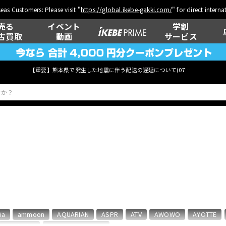
eas Customers: Please visit "
https://global.ikebe-gakki.com/
" for direct intern
売る
イベント
学割
古買取
動画
サービス
【重要】熊本県で発生した地震に伴う配送の遅延について(
07月29日
更新)
ベース
ウクレレ
管楽器
その他楽器
ia
ammoon
AQUARIAN
ASPR
ATV
AWOWO
AYOTTE