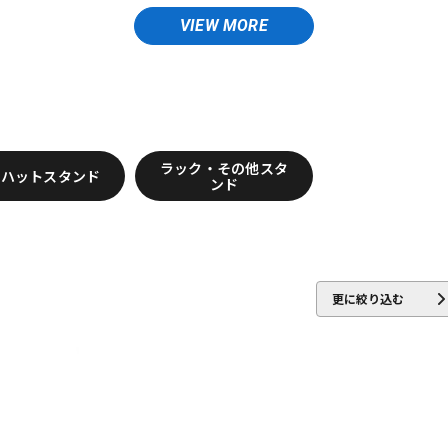
Brush Fire
BURR FINE COFFEE
DTM オンラ
レコーディン
VIEW MORE
イン納品
グ機器
BAG
CYMPAD
Daiking Corporation
DANMAR
DDEQ Drum Devi
DRUMMERS TOP TEAM
Dunnett
dw
ジ
Evetts Drum Company
fibes
Flix
Funch Cymbals
GATOR
ラック・その他スタ
イハットスタンド
ンド
 Drums
INDe
Innovative Percussion
Istanbul
Istanbul／Agop
KEPLINGER DRUMS
Kick Block
Kikutani
kitano
KORG
KU
MATT BETTIS
MAXTONE
MEDELI
MEINL
MONO
M's
更に絞り込む
one Labs
PACKEN
Pad Corporation
PAiSTe
pdp by DW
Pe
ussion
im
RimRiser
Ring-O
Robokey
ROC-N-SOC
Rogers
RO
ion
SJC Custom Drums
SKB
SlapKlatz
Slingerland
SONO