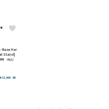
ts
T-Cymbals
TECHRA
The Hand
Tight Screw
TOSCO
AMAHA
Zildjian
ide
FRANKEN CYMBAL
Dr.Case
ぼっち・ざ・ろっく！
Tande
h-Base Har
al Stand]
900
（税込）
を22,968（税