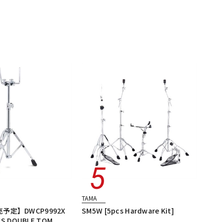
TAMA
予定】DWCP9992X
SM5W [5pcs Hardware Kit]
IES DOUBLE TOM