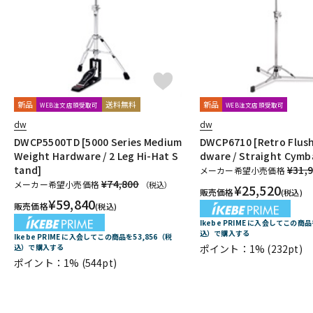
T-Z
TACKLE INSTRUMENT
TAMA
TAMBURO
TARA:NOME produc
VK DRUMS
VOX
WAMBOOKA
wincent
WorldMax
Y
他
キョーリツ
リットーミュージック
建光ドラム工房
小出 ko
新品
送料無料
新品
WEB注文店頭受取可
WEB注文店頭受取可
dw
dw
DWCP5500TD [5000 Series Medium
DWCP6710 [Retro Flus
Weight Hardware / 2 Leg Hi-Hat S
dware / Straight Cymb
tand]
¥31,
メーカー希望小売価格
¥74,800
メーカー希望小売価格
（税込）
¥
25,520
販売価格
(税込)
¥
59,840
販売価格
(税込)
Ikebe PRIME に入会してこの商品
込）で購入する
Ikebe PRIME に入会してこの商品を53,856（税
込）で購入する
ポイント：1%
(232pt)
ポイント：1%
(544pt)