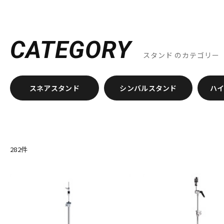
BONNEY DRUM JAPAN
Bosphorus
Brady
BRITISH DRUM
DJ機器
DTM
C-D
CANOPUS
COO design
Craig Lauritsen
Craviotto
CYM
Drum Dial
Drum Gym
Drummers Base
Drummer's Grip
CATEGORY
E-G
スタンド
のカテゴリー
中古
ヴィンテー
ECO MUSIC
Ellis Cymbal
ELLIS ISLAND
emjmod
EVANS
GrooveTech Tools
Grover Pro Percussion
GRUV-X
H-K
スネアスタンド
シンバルスタンド
ハ
HARD CASE
HUDSON MUSIC
Ikebe Original
Inami Custom
JOHNNY RABB DRUMSTICKS
K.M.K
KC
Kentville Drums
L-N
LERNI
LOS CABOS
LP
Ludwig
MAPEX
Masterwork
No Brand
NOBLE&COOLEY
Nord（CLAVIA）
282
件
O-P
OCDP
OFFWORLD Percussion
ONETONE
oruga
Overt
Pro-mark
PROMUCO
Protection Racket
puresound perc
R-S
Regal Tip
REMO
Reunion Blues
Revolution Drum
ridd
SAKAE DRUMS
SAKAE OSAKA HERITAGE
Schlagwerk Percuss