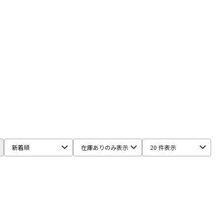
配信/ライブ
楽器アクセサ
機器
リ
ce Equipment
ddrum
Dragonfly Percussion
DRUM CLIP
Gibraltar
GORILLA SNOT
GOSTRAY
GRETSCH
Istanbul／Mehmet
JOE MONTINERI
PPMEN
MUSIC NOMAD
MUSIC WORKS
NATAL
Negi Drums
新着順
在庫ありのみ表示
20 件表示
arl
PLAYWOOD
PORK PIE
PREMiER
Pro Logix
HEMA
Roland
R-TOM
SABIAN
Safe Ears
R
SPINBAL
SPIZZICHINO
Super Light