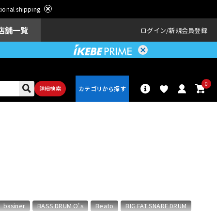
ational shipping.
店舗一覧
ログイン
新規会員登録
0
詳細検索
パーカッショ
ドラム
ン
アンプ
エフェクター
basiner
BASS DRUM O's
Beato
BIG FAT SNARE DRUM