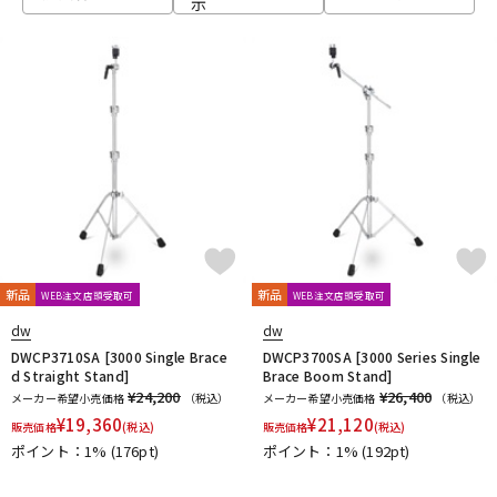
示
ベース
ウクレレ
ドラム
パーカッション
キーボード
電子ピアノ
管楽器
その他楽器
新品
新品
WEB注文店頭受取可
WEB注文店頭受取可
dw
dw
アンプ
エフェクター
DWCP3710SA [3000 Single Brace
DWCP3700SA [3000 Series Single
d Straight Stand]
Brace Boom Stand]
¥24,200
¥26,400
メーカー希望小売価格
（税込）
メーカー希望小売価格
（税込）
¥
19,360
¥
21,120
販売価格
(税込)
販売価格
(税込)
DJ機器
DTM
ポイント：1%
(176pt)
ポイント：1%
(192pt)