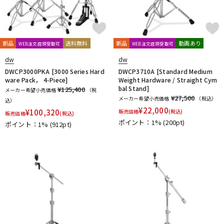
新品
送料無料
新品
動画あり
WEB注文店頭受取可
WEB注文店頭受取可
dw
dw
DWCP3000PKA [3000 Series Hard
DWCP3710A [Standard Medium
ware Pack， 4-Piece]
Weight Hardware / Straight Cym
bal Stand]
¥125,400
メーカー希望小売価格
（税
¥27,500
メーカー希望小売価格
（税込）
込）
¥
22,000
¥
100,320
販売価格
(税込)
販売価格
(税込)
ポイント：1%
(200pt)
ポイント：1%
(912pt)