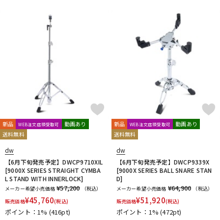
新品
動画あり
新品
動画あり
WEB注文店頭受取可
WEB注文店頭受取可
送料無料
送料無料
dw
dw
【6月下旬発売予定】DWCP9710XIL
【6月下旬発売予定】DWCP9339X
[9000X SERIES STRAIGHT CYMBA
[9000X SERIES BALL SNARE STAN
L STAND WITH INNERLOCK]
D]
¥57,200
¥64,900
メーカー希望小売価格
（税込）
メーカー希望小売価格
（税込）
¥
45,760
¥
51,920
販売価格
(税込)
販売価格
(税込)
ポイント：1%
(416pt)
ポイント：1%
(472pt)