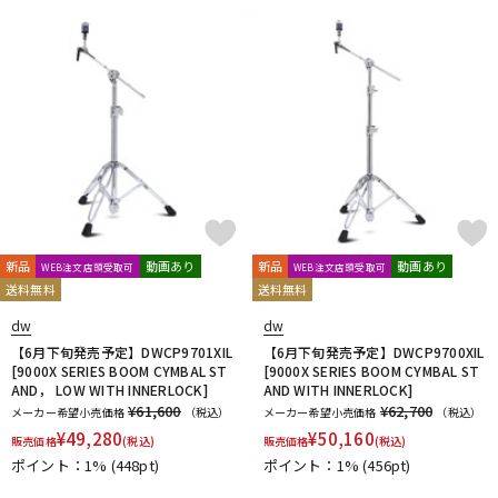
DTM オンライン納品
レコーディング機器
配信/ライブ機器
楽器アクセサリ
中古
ヴィンテージ
新品
動画あり
新品
動画あり
WEB注文店頭受取可
WEB注文店頭受取可
送料無料
送料無料
dw
dw
【6月下旬発売予定】DWCP9701XIL
【6月下旬発売予定】DWCP9700XIL
[9000X SERIES BOOM CYMBAL ST
[9000X SERIES BOOM CYMBAL ST
AND， LOW WITH INNERLOCK]
AND WITH INNERLOCK]
¥61,600
¥62,700
メーカー希望小売価格
（税込）
メーカー希望小売価格
（税込）
¥
49,280
¥
50,160
販売価格
(税込)
販売価格
(税込)
ポイント：1%
(448pt)
ポイント：1%
(456pt)