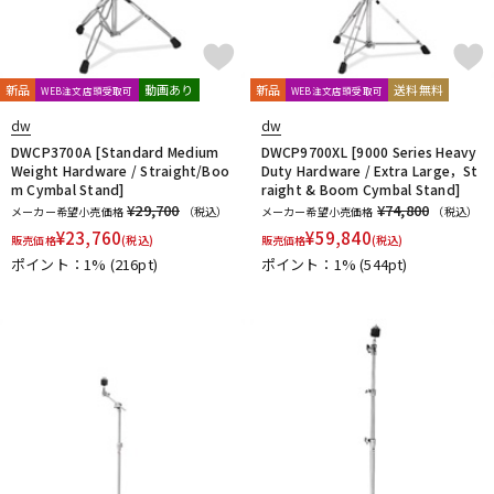
新品
動画あり
新品
送料無料
WEB注文店頭受取可
WEB注文店頭受取可
dw
dw
DWCP3700A [Standard Medium
DWCP9700XL [9000 Series Heavy
Weight Hardware / Straight/Boo
Duty Hardware / Extra Large，St
m Cymbal Stand]
raight & Boom Cymbal Stand]
¥29,700
¥74,800
メーカー希望小売価格
（税込）
メーカー希望小売価格
（税込）
¥
23,760
¥
59,840
販売価格
(税込)
販売価格
(税込)
ポイント：1%
(216pt)
ポイント：1%
(544pt)