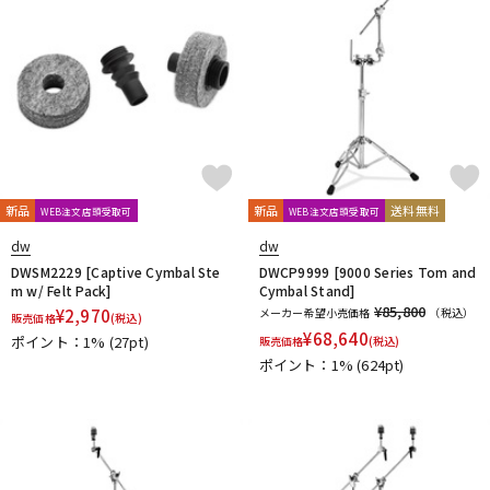
新品
新品
送料無料
WEB注文店頭受取可
WEB注文店頭受取可
dw
dw
DWSM2229 [Captive Cymbal Ste
DWCP9999 [9000 Series Tom and
m w/ Felt Pack]
Cymbal Stand]
¥85,800
¥
2,970
メーカー希望小売価格
（税込）
販売価格
(税込)
¥
68,640
ポイント：1%
(27pt)
販売価格
(税込)
ポイント：1%
(624pt)