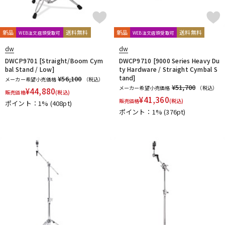
新品
送料無料
新品
送料無料
WEB注文店頭受取可
WEB注文店頭受取可
dw
dw
DWCP9701 [Straight/Boom Cym
DWCP9710 [9000 Series Heavy Du
bal Stand / Low]
ty Hardware / Straight Cymbal S
tand]
¥56,100
メーカー希望小売価格
（税込）
¥51,700
メーカー希望小売価格
（税込）
¥
44,880
販売価格
(税込)
¥
41,360
販売価格
(税込)
ポイント：1%
(408pt)
ポイント：1%
(376pt)