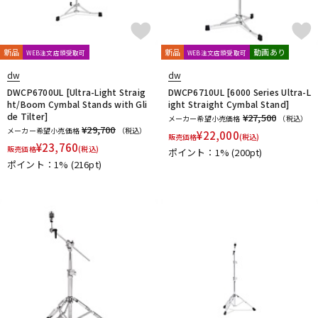
新品
新品
動画あり
WEB注文店頭受取可
WEB注文店頭受取可
dw
dw
DWCP6700UL [Ultra-Light Straig
DWCP6710UL [6000 Series Ultra-L
ht/Boom Cymbal Stands with Gli
ight Straight Cymbal Stand]
de Tilter]
¥27,500
メーカー希望小売価格
（税込）
¥29,700
メーカー希望小売価格
（税込）
¥
22,000
販売価格
(税込)
¥
23,760
販売価格
(税込)
ポイント：1%
(200pt)
ポイント：1%
(216pt)