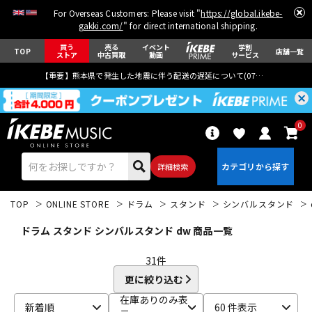
For Overseas Customers: Please visit "
https://global.ikebe-
gakki.com/
" for direct international shipping.
買う
売る
イベント
学割
TOP
店舗一覧
ストア
中古買取
動画
サービス
【重要】熊本県で発生した地震に伴う配送の遅延について(
07月29日
更新)
0
詳細検索
TOP
ONLINE STORE
ドラム
スタンド
シンバルスタンド
ドラム スタンド シンバルスタンド dw 商品一覧
31
件
更に絞り込む
エレキギター
アコギ/エレアコ
在庫ありのみ表
新着順
60 件表示