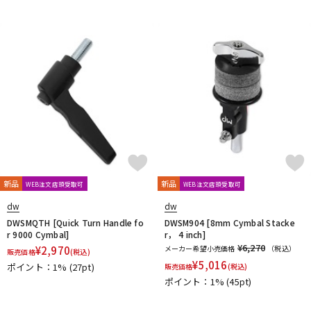
新品
新品
WEB注文店頭受取可
WEB注文店頭受取可
dw
dw
DWSMQTH [Quick Turn Handle fo
DWSM904 [8mm Cymbal Stacke
r 9000 Cymbal]
r， 4 inch]
¥6,270
¥
2,970
メーカー希望小売価格
（税込）
販売価格
(税込)
¥
5,016
ポイント：1%
(27pt)
販売価格
(税込)
ポイント：1%
(45pt)