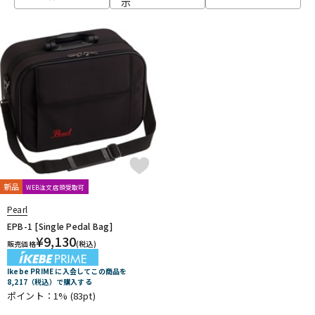
示
ベース
ウクレレ
ドラム
パーカッション
キーボード
電子ピアノ
管楽器
その他楽器
新品
WEB注文店頭受取可
Pearl
アンプ
エフェクター
EPB-1 [Single Pedal Bag]
¥
9,130
販売価格
(税込)
Ikebe PRIME に入会してこの商品を
DJ機器
DTM
8,217（税込）で購入する
ポイント：1%
(83pt)