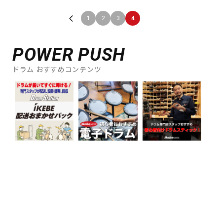
DTM オンライン納品
レコーディング機器
1
2
3
4
配信/ライブ機器
楽器アクセサリ
POWER PUSH
ドラム おすすめコンテンツ
中古
ヴィンテージ