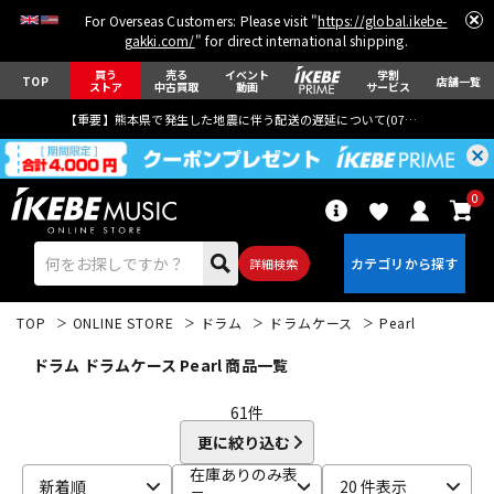
For Overseas Customers: Please visit "
https://global.ikebe-
gakki.com/
" for direct international shipping.
買う
売る
イベント
学割
TOP
店舗一覧
ストア
中古買取
動画
サービス
【重要】熊本県で発生した地震に伴う配送の遅延について(
07月29日
更新)
0
詳細検索
TOP
ONLINE STORE
ドラム
ドラムケース
Pearl
ドラム ドラムケース Pearl 商品一覧
61
件
更に絞り込む
エレキギター
アコギ/エレアコ
在庫ありのみ表
新着順
20 件表示